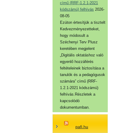
című (RRF-1.2.1-2021
kódszámú) felhívás
2026-
08-05
Ezúton értesítjük a tisztelt
Kedvezményezetteket,
hogy módosult a
Széchenyi Terv Plusz
keretében megjelent
„Digitális oktatáshoz való
egyenlő hozzáférés
feltételeinek biztosítása a
tanulók és a pedagógusok
számára” című (RRF-
1.2.1-2021 kódszámú)
felhívás.Részletek a
kapcsolódó
dokumentumban.
pafi.hu