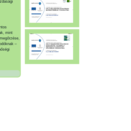
azdasági
ntos
ak, mint
y megőrzése,
kodóknak –
nőségi