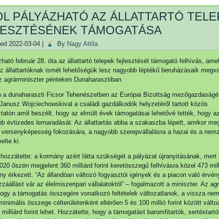
ÓL PÁLYÁZHATÓ AZ ÁLLATTARTÓ TELE
LESZTÉSÉNEK TÁMOGATÁSA
hed
2022-03-04
|
By
Nagy Attila
zható február 28. óta az állattartó telepek fejlesztését támogató felhívás, am
z állattartóknak ismét lehetőségük lesz nagyobb léptékű beruházásaik megva
 agrárminiszter pénteken Dunaharasztiban.
 a dunaharaszti Ficsor Tehenészetben az Európai Bizottság mezőgazdaságért
 Janusz Wojciechowskival a családi gazdálkodók helyzetéről tartott közös
ztatón arról beszélt, hogy az elmúlt évek támogatásai lehetővé tették, hogy a
b évtizedes lemaradását. Az állattartás abba a szakaszba lépett, amikor meg
 versenyképesség fokozására, a nagyobb szerepvállalásra a hazai és a nem
elte ki.
 hozzátette: a kormány azért látta szükségét a pályázat újranyitásának, mert
2020 őszén megjelent 360 milliárd forint keretösszegű felhívásra közel 473 mill
gény érkezett. “Az állandóan változó fogyasztói igények és a piacon való érvé
záállást vár az élelmiszeripari vállalatoktól” – fogalmazott a miniszter. Az ag
ogy a támogatás összegére vonatkozó feltételek változatlanok, a vissza nem
inimális összege célterületenként eltérően 5 és 100 millió forint között válto
illiárd forint lehet. Hozzátette, hogy a támogatást baromfitartók, sertéstartó