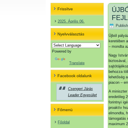
ÚJB
Frissítve
FEJ
2025. Április 06.
Publis
Nyelvválasztás
Újból pályá
keretében a
– mondta az
Powered by
Nagy István
biztosával,
Translate
sajtótájéko
behozza töb
Facebook oldalunk
lehetőség a
piacon – em
Csengeri Járás
A miniszter
Leader Egyesület
eredetileg 
forintnyi i
proaktív hoz
Főmenü
elmondta, h
támogatás m
Főoldal
maximum 2 m