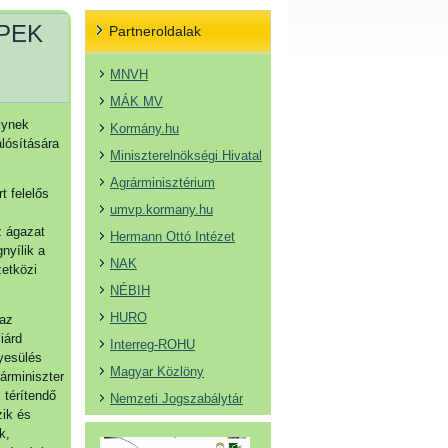
PEK
Partneroldalak
MNVH
MÁK MV
elynek
Kormány.hu
lósítására
Miniszterelnökségi Hivatal
Agrárminisztérium
 felelős
umvp.kormany.hu
z ágazat
Hermann Ottó Intézet
nyílik a
NAK
zetközi
NÉBIH
HURO
 az
iárd
Interreg-ROHU
nyesülés
Magyar Közlöny
rárminiszter
 térítendő
Nemzeti Jogszabálytár
zik és
k,