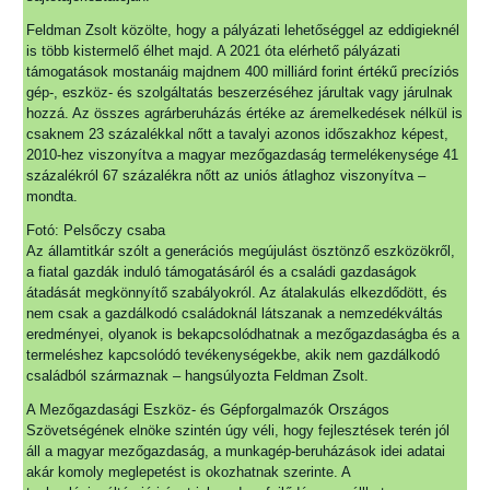
Feldman Zsolt közölte, hogy a pályázati lehetőséggel az eddigieknél
is több kistermelő élhet majd. A 2021 óta elérhető pályázati
támogatások mostanáig majdnem 400 milliárd forint értékű precíziós
gép-, eszköz- és szolgáltatás beszerzéséhez járultak vagy járulnak
hozzá. Az összes agrárberuházás értéke az áremelkedések nélkül is
csaknem 23 százalékkal nőtt a tavalyi azonos időszakhoz képest,
2010-hez viszonyítva a magyar mezőgazdaság termelékenysége 41
százalékról 67 százalékra nőtt az uniós átlaghoz viszonyítva –
mondta.
Fotó: Pelsőczy csaba
Az államtitkár szólt a generációs megújulást ösztönző eszközökről,
a fiatal gazdák induló támogatásáról és a családi gazdaságok
átadását megkönnyítő szabályokról. Az átalakulás elkezdődött, és
nem csak a gazdálkodó családoknál látszanak a nemzedékváltás
eredményei, olyanok is bekapcsolódhatnak a mezőgazdaságba és a
termeléshez kapcsolódó tevékenységekbe, akik nem gazdálkodó
családból származnak – hangsúlyozta Feldman Zsolt.
A Mezőgazdasági Eszköz- és Gépforgalmazók Országos
Szövetségének elnöke szintén úgy véli, hogy fejlesztések terén jól
áll a magyar mezőgazdaság, a munkagép-beruházások idei adatai
akár komoly meglepetést is okozhatnak szerinte. A