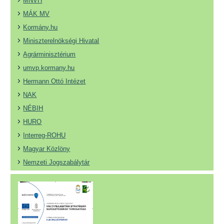
MNVH
MÁK MV
Kormány.hu
Miniszterelnökségi Hivatal
Agrárminisztérium
umvp.kormany.hu
Hermann Ottó Intézet
NAK
NÉBIH
HURO
Interreg-ROHU
Magyar Közlöny
Nemzeti Jogszabálytár