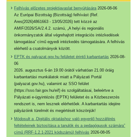
Felhívás előzetes projektjavaslat benyújtására
2026-08-06
Az Európai Bizottság (Bizottság) felhívást (Ref.
Ares(2026)4861663 - 13/05/2026) tett közzé az
AMIF/2026/SA/2.4.2. számú, „A helyi és regionális
önkormányzatok által végrehajtott integrációs intézkedések
támogatása” című egyedi intézkedés támogatására. A felhívás
elérhető a csatolmányok között.
EPTK és palyazat.gov.hu felületet érintő karbantartás
2026-08-
06
2026. augusztus 6-án 19.00 órától várhatóan 21.00 óráig
karbantartási munkálatok miatt a Pályázati Portál
(palyazat.gov.hu), valamint az SSO felület
(https://sso.fair.gov.hu/eif) és szolgáltatásai, beleértve a
Pályázati e-ügyintézés (EPTK) felületet és a Közbeszerzés
rendszert is, nem lesznek elérhetőek. A karbantartás idejére
pályázóink türelmét és megértését köszönjük!
Módosult a „Digitális oktatáshoz való egyenlő hozzáférés
feltételeinek biztosítása a tanulók és a pedagógusok számára”
című (RRF-1.2.1-2021 kódszámú) felhívás
2026-08-05