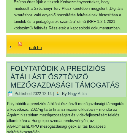
Ezúton értesítjük a tisztelt Kedvezményezetteket, hogy
módosult a Széchenyi Terv Plusz keretében megjelent „Digitális
oktatáshoz való egyenlő hozzáférés feltételeinek biztosítása a
tanulók és a pedagógusok számára” című (RRF-1.2.1-2021
kódszámú) felhívás.Részletek a kapcsolódó dokumentumban.
pafi.hu
FOLYTATÓDIK A PRECÍZIÓS
ÁTÁLLÁST ÖSZTÖNZŐ
MEZŐGAZDASÁGI TÁMOGATÁS
Published
2022-12-14
|
By
Nagy Attila
Folytatódik a precíziós átállást ösztönző mezőgazdasági támogatás
a következő, 2027-ig tartó finanszírozási ciklusban – mondta az
Agrárminisztérium mezőgazdaságért és vidékfejlesztésért felelős
államtitkára a Hungexpo szerdai rendezvényén, az
AGROmashEXPO mezőgazdasági gépkiállítás budapesti
sajtótájékoztatóján.