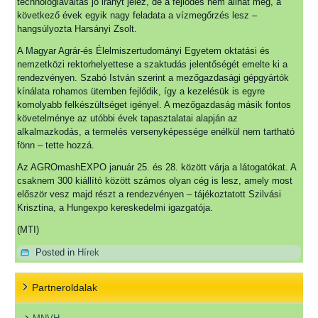
technológiaváltás jó irányt jelez, de a fejlődés nem állhat meg, a
következő évek egyik nagy feladata a vízmegőrzés lesz –
hangsúlyozta Harsányi Zsolt.
A Magyar Agrár-és Élelmiszertudományi Egyetem oktatási és
nemzetközi rektorhelyettese a szaktudás jelentőségét emelte ki a
rendezvényen. Szabó István szerint a mezőgazdasági gépgyártók
kínálata rohamos ütemben fejlődik, így a kezelésük is egyre
komolyabb felkészültséget igényel. A mezőgazdaság másik fontos
követelménye az utóbbi évek tapasztalatai alapján az
alkalmazkodás, a termelés versenyképessége enélkül nem tartható
fönn – tette hozzá.
Az AGROmashEXPO január 25. és 28. között várja a látogatókat. A
csaknem 300 kiállító között számos olyan cég is lesz, amely most
először vesz majd részt a rendezvényen – tájékoztatott Szilvási
Krisztina, a Hungexpo kereskedelmi igazgatója.
(MTI)
Posted in
Hírek
Partneroldalak