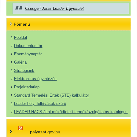
Csengeri Járás Leader Egyesület
Főmenü
Főoldal
Dokumentumtár
Eseménynaptár
Galéria
Stratégiánk
Elektronikus ügyintézés
Projektadatlap
Standard Termelési Érték (STÉ) kalkulátor
Leader helyi felhívások szűrő
LEADER HACS által működtetett termék/szolgáltatás katalógus
palyazat.gov.hu