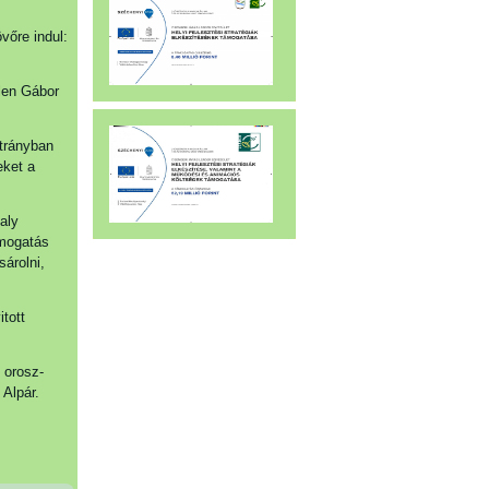
vőre indul:
len Gábor
átrányban
eket a
aly
ámogatás
sárolni,
tott
 orosz-
Alpár.