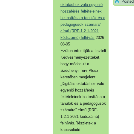
Posted
oktatáshoz való egyenlő
hozzáférés feltételeinek
biztosítása a tanulók és a
pedagógusok számára”
című (RRF-1.2.1-2021
kódszámú) felhívás
2026-
08-05
Ezúton értesítjük a tisztelt
Kedvezményezetteket,
hogy módosult a
Széchenyi Terv Plusz
keretében megjelent
„Digitális oktatáshoz való
egyenlő hozzáférés
feltételeinek biztosítása a
tanulók és a pedagógusok
számára” című (RRF-
1.2.1-2021 kódszámú)
felhívás.Részletek a
kapcsolódó