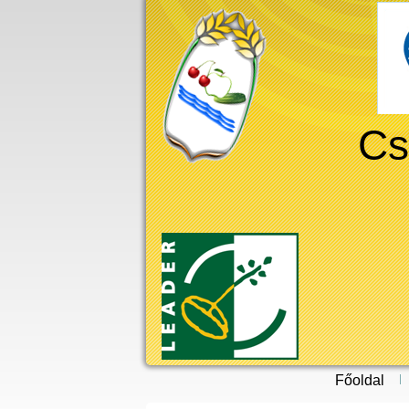
Cs
Főoldal