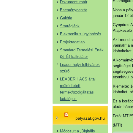
A támogatot
Dokumentumtár
Eseménynaptár
Noha a pály
január 12-é
Galéria
Gyopáros Al
Stratégiánk
Alapkezelő 
Elektronikus ügyintézés
Azt mondta,
Projektadatlap
vannak” a m
Standard Termelési Érték
kisboltokat
(STÉ) kalkulátor
A kormánybi
Leader helyi felhívások
segítséget 
szűrő
segítségével
ezenkívül b
LEADER HACS által
működtetett
Kiemelte: 1
kisboltot, 
termék/szolgáltatás
katalógus
Ez a korább
ukrán hábor
Fotó: MTI/
palyazat.gov.hu
(MTI)
Módosult a „Digitális