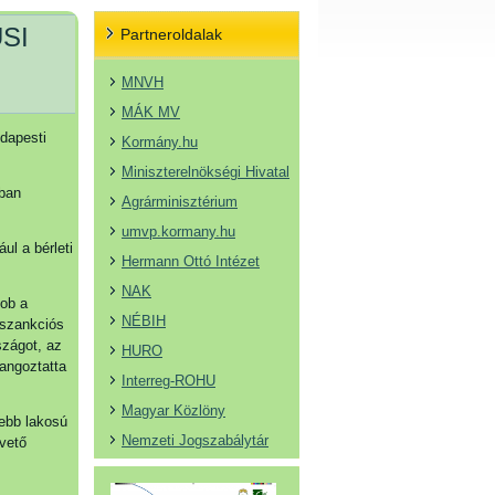
SI
Partneroldalak
MNVH
MÁK MV
udapesti
Kormány.hu
Miniszterelnökségi Hivatal
kban
Agrárminisztérium
umvp.kormany.hu
ul a bérleti
Hermann Ottó Intézet
NAK
dob a
NÉBIH
 szankciós
szágot, az
HURO
hangoztatta
Interreg-ROHU
Magyar Közlöny
ebb lakosú
Nemzeti Jogszabálytár
pvető