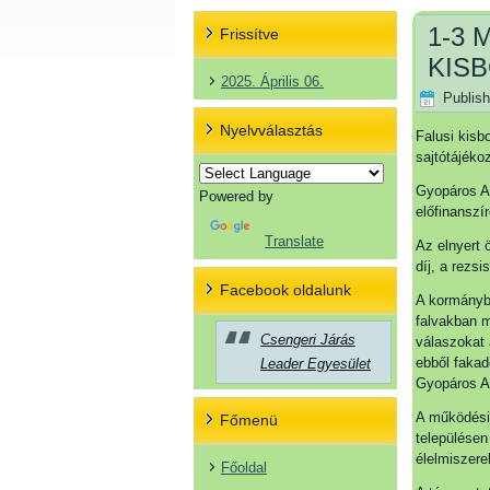
1-3 
Frissítve
KIS
2025. Április 06.
Publis
Nyelvválasztás
Falusi kisb
sajtótájéko
Gyopáros Al
Powered by
előfinanszí
Translate
Az elnyert 
díj, a rezs
Facebook oldalunk
A kormánybi
falvakban m
Csengeri Járás
válaszokat 
ebből fakad
Leader Egyesület
Gyopáros Al
A működési
Főmenü
településen
élelmiszere
Főoldal