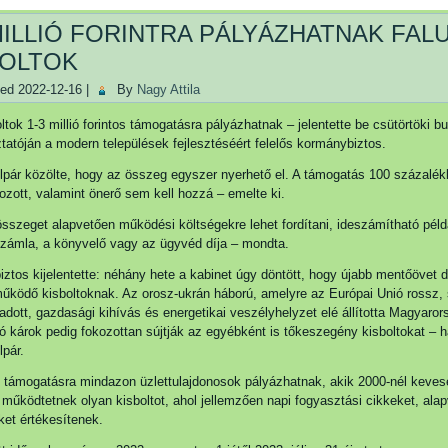
MILLIÓ FORINTRA PÁLYÁZHATNAK FALU
BOLTOK
hed
2022-12-16
|
By
Nagy Attila
oltok 1-3 millió forintos támogatásra pályázhatnak – jelentette be csütörtöki b
ztatóján a modern települések fejlesztéséért felelős kormánybiztos.
pár közölte, hogy az összeg egyszer nyerhető el. A támogatás 100 százalé
rozott, valamint önerő sem kell hozzá – emelte ki.
összeget alapvetően működési költségekre lehet fordítani, ideszámítható példá
iszámla, a könyvelő vagy az ügyvéd díja – mondta.
ztos kijelentette: néhány hete a kabinet úgy döntött, hogy újabb mentőövet 
űködő kisboltoknak. Az orosz-ukrán háború, amelyre az Európai Unió rossz,
adott, gazdasági kihívás és energetikai veszélyhelyzet elé állította Magyaror
ó károk pedig fokozottan sújtják az egyébként is tőkeszegény kisboltokat – 
pár.
 támogatásra mindazon üzlettulajdonosok pályázhatnak, akik 2000-nél keves
 működtetnek olyan kisboltot, ahol jellemzően napi fogyasztási cikkeket, ala
ket értékesítenek.