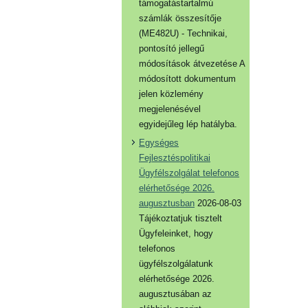
támogatástartalmú
számlák összesítője
(ME482U) - Technikai,
pontosító jellegű
módosítások átvezetése A
módosított dokumentum
jelen közlemény
megjelenésével
egyidejűleg lép hatályba.
Egységes
Fejlesztéspolitikai
Ügyfélszolgálat telefonos
elérhetősége 2026.
augusztusban
2026-08-03
Tájékoztatjuk tisztelt
Ügyfeleinket, hogy
telefonos
ügyfélszolgálatunk
elérhetősége 2026.
augusztusában az