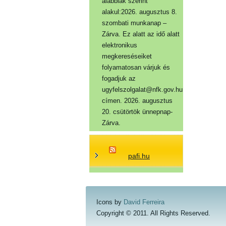
alábbiak szerint
alakul:2026. augusztus 8.
szombati munkanap –
Zárva. Ez alatt az idő alatt
elektronikus
megkereséseiket
folyamatosan várjuk és
fogadjuk az
ugyfelszolgalat@nfk.gov.hu
címen. 2026. augusztus
20. csütörtök ünnepnap-
Zárva.
pafi.hu
Icons by
David Ferreira
Copyright © 2011. All Rights Reserved.