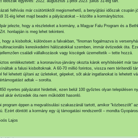
t időszak egyéves: 2022. augusztus 1-jétől 2023. július 31-éig tart.
ázati felhívás már csütörtöktől megismerhető, a benyújtási időszak csupán jö
től 31-éig lehet majd beadni a pályázatokat – közölte a kormánybiztos.
pár jelezte, hogy a részleteket a kormány, a Magyar Falu Program és a Beth
Zrt. honlapján is meg lehet tekinteni.
 hogy a kisboltok, különösen a falvakban, “finoman fogalmazva is versenyh
ultinacionális kereskedelmi hálózatokkal szemben, immár évtizedek óta. Ez
 jellemzően családi vállalkozások vagy kiscégek üzemeltetik – tette hozzá.
ztos emlékeztetett: a koronavírus-járvány okozta károk enyhítéséért már tav
kínáltak a falusi kisboltoknak. A 60-70 millió forintos, vissza nem térítendő t
 fel lehetett újítani az üzleteket, gépeket, sőt akár ingatlanokat is lehetett vá
értámogatást adtak – sorolta.
450 nyertes pályázatot hirdettek, ezen belül 100 győztes olyan településen nyi
ahol akár évtizedek óta nem működött hasonló.
i program éppen a megvalósulási szakaszánál tartott, amikor “közbeszólt” az
ú. Ezért döntött a kormány egy új támogatási rendszerről – mondta Gyopáros 
Soós Lajos