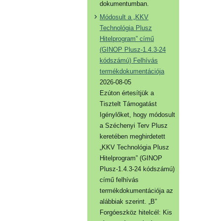
dokumentumban.
Módosult a „KKV
Technológia Plusz
Hitelprogram” című
(GINOP Plusz-1.4.3-24
kódszámú) Felhívás
termékdokumentációja
2026-08-05
Ezúton értesítjük a
Tisztelt Támogatást
Igénylőket, hogy módosult
a Széchenyi Terv Plusz
keretében meghirdetett
„KKV Technológia Plusz
Hitelprogram” (GINOP
Plusz-1.4.3-24 kódszámú)
című felhívás
termékdokumentációja az
alábbiak szerint. „B”
Forgóeszköz hitelcél: Kis