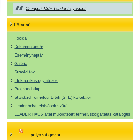
Csengeri Járás Leader Egyesület
Főmenü
Főoldal
Dokumentumtár
Eseménynaptár
Galéria
Stratégiánk
Elektronikus ügyintézés
Projektadatlap
Standard Termelési Érték (STÉ) kalkulátor
Leader helyi felhívások szűrő
LEADER HACS által működtetett termék/szolgáltatás katalógus
palyazat.gov.hu