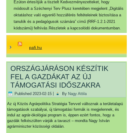
Ezúton értesítjük a tisztelt Kedvezményezetteket, hogy
módosult a Széchenyi Terv Plusz keretében megjelent „Digitális
oktatáshoz való egyenlő hozzáférés feltételeinek biztosítása a
tanulók és a pedagógusok számára” című (RRF-1.2.1-2021
kódszámú) felhívás.Részletek a kapcsolódó dokumentumban.
pafi.hu
ORSZÁGJÁRÁSON KÉSZÍTIK
FEL A GAZDÁKAT AZ ÚJ
TÁMOGATÁSI IDŐSZAKRA
Published
2023-02-15
|
By
Nagy Attila
Az új Közös Agrárpolitika Stratégia Tervvel változnak a területalapú
támogatások szabályai, új támogatási formák is megjelennek, és
indul az agrár-ökológiai program is, éppen ezért fontos, hogy a
gazdák felkészülten várják a tavaszt – mondta Nagy István
agrárminiszter közösségi oldalán.