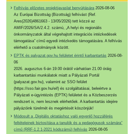
Felhívás előzetes projektjavaslat benyújtására
2026-08-06
Az Európai Bizottság (Bizottság) felhívást (Ref.
Ares(2026)4861663 - 13/05/2026) tett közzé az
AMIF/2026/SA/2.4.2. számú, „A helyi és regionális
önkormányzatok által végrehajtott integrációs intézkedések
támogatása” című egyedi intézkedés támogatására. A felhívás
elérhető a csatolmányok között.
EPTK és palyazat.gov.hu felületet érintő karbantartás
2026-08-
06
2026. augusztus 6-án 19.00 órától várhatóan 21.00 óráig
karbantartási munkálatok miatt a Pályázati Portál
(palyazat.gov.hu), valamint az SSO felület
(https://sso.fair.gov.hu/eif) és szolgáltatásai, beleértve a
Pályázati e-ügyintézés (EPTK) felületet és a Közbeszerzés
rendszert is, nem lesznek elérhetőek. A karbantartás idejére
pályázóink türelmét és megértését köszönjük!
Módosult a „Digitális oktatáshoz való egyenlő hozzáférés
feltételeinek biztosítása a tanulók és a pedagógusok számára”
című (RRF-1.2.1-2021 kódszámú) felhívás
2026-08-05