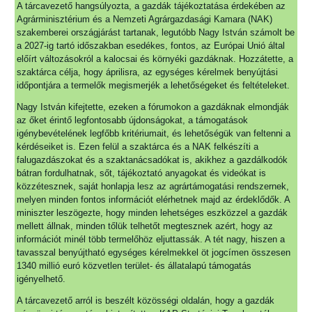
A tárcavezető hangsúlyozta, a gazdák tájékoztatása érdekében az
Agrárminisztérium és a Nemzeti Agrárgazdasági Kamara (NAK)
szakemberei országjárást tartanak, legutóbb Nagy István számolt be
a 2027-ig tartó időszakban esedékes, fontos, az Európai Unió által
előírt változásokról a kalocsai és környéki gazdáknak. Hozzátette, a
szaktárca célja, hogy áprilisra, az egységes kérelmek benyújtási
időpontjára a termelők megismerjék a lehetőségeket és feltételeket.
Nagy István kifejtette, ezeken a fórumokon a gazdáknak elmondják
az őket érintő legfontosabb újdonságokat, a támogatások
igénybevételének legfőbb kritériumait, és lehetőségük van feltenni a
kérdéseiket is. Ezen felül a szaktárca és a NAK felkészíti a
falugazdászokat és a szaktanácsadókat is, akikhez a gazdálkodók
bátran fordulhatnak, sőt, tájékoztató anyagokat és videókat is
közzétesznek, saját honlapja lesz az agrártámogatási rendszernek,
melyen minden fontos információt elérhetnek majd az érdeklődők. A
miniszter leszögezte, hogy minden lehetséges eszközzel a gazdák
mellett állnak, minden tőlük telhetőt megtesznek azért, hogy az
információt minél több termelőhöz eljuttassák. A tét nagy, hiszen a
tavasszal benyújtható egységes kérelmekkel öt jogcímen összesen
1340 millió euró közvetlen terület- és állatalapú támogatás
igényelhető.
A tárcavezető arról is beszélt közösségi oldalán, hogy a gazdák