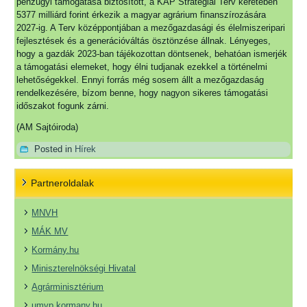
pénzügyi támogatása biztosított, a KAP Stratégiai Terv keretében
5377 milliárd forint érkezik a magyar agrárium finanszírozására
2027-ig. A Terv középpontjában a mezőgazdasági és élelmiszeripari
fejlesztések és a generációváltás ösztönzése állnak. Lényeges,
hogy a gazdák 2023-ban tájékozottan döntsenek, behatóan ismerjék
a támogatási elemeket, hogy élni tudjanak ezekkel a történelmi
lehetőségekkel. Ennyi forrás még sosem állt a mezőgazdaság
rendelkezésére, bízom benne, hogy nagyon sikeres támogatási
időszakot fogunk zárni.
(AM Sajtóiroda)
Posted in
Hírek
Partneroldalak
MNVH
MÁK MV
Kormány.hu
Miniszterelnökségi Hivatal
Agrárminisztérium
umvp.kormany.hu