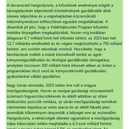
A tárcavezető hangsúlyozta, a kifizetések eredményei mögött a
támogatásokért teljesítendő követelmények gazdálkodók általi
sikeres teljesítése és a végrehajtásban közreműködő
intézményrendszer erőfeszítései egyaránt megtalálhatóak. A
dinamikát jól jelzi, hogy a Vidékfejlesztési Program kifizetési
mértéke lényegében megduplázódott, hiszen míg korábban
átlagosan 6,7 milliárd forint heti kifizetés történt, ez 2023-ban heti
13,7 milliárdra emelkedett és év végére megközelítette a 750 milliárd
forintot, ami szintén rekordnak minősül. Hozzátette, hogy a
beruházások mellett a másik kiemelkedő terület az agrár-
környezetgazdálkodási és ökológiai gazdálkodás támogatása,
amelyben összesen 200 milliárd forint érkezett ebben az évben a
programokban részt vevő és környezetkímélő gazdálkodási
gyakorlatokat vállaló gazdákhoz.
Nagy István elmondta, 2023 nehéz éve volt a magyar
mezőgazdaságnak, hiszen az európai gazdasági visszaesésből
származó fogyasztáscsökkenés és ebből adódóan az ottani
értékesítési pozíciók romlása, az ukrán mezőgazdasági termékek
vámmentes bejutása az uniós piacra és az ebből fakadó piaci
anomáliák kőkeményen rányomták a bélyeget erre az esztendőre.
Hangsúlyozta, a nehézségek ellenére ugyanakkor a mezőgazdaság
teljes kibocsátási értéke meghaladta a 4,3 ezer milliárd forintot,