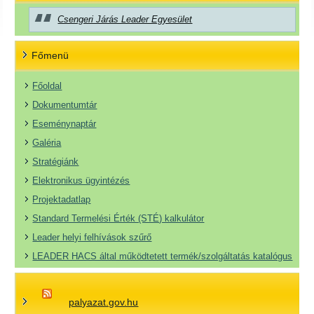
Csengeri Járás Leader Egyesület
Főmenü
Főoldal
Dokumentumtár
Eseménynaptár
Galéria
Stratégiánk
Elektronikus ügyintézés
Projektadatlap
Standard Termelési Érték (STÉ) kalkulátor
Leader helyi felhívások szűrő
LEADER HACS által működtetett termék/szolgáltatás katalógus
palyazat.gov.hu