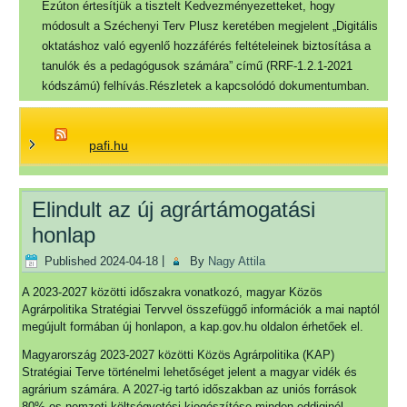
Ezúton értesítjük a tisztelt Kedvezményezetteket, hogy
módosult a Széchenyi Terv Plusz keretében megjelent „Digitális
oktatáshoz való egyenlő hozzáférés feltételeinek biztosítása a
tanulók és a pedagógusok számára” című (RRF-1.2.1-2021
kódszámú) felhívás.Részletek a kapcsolódó dokumentumban.
pafi.hu
Elindult az új agrártámogatási
honlap
Published
2024-04-18
|
By
Nagy Attila
A 2023-2027 közötti időszakra vonatkozó, magyar Közös
Agrárpolitika Stratégiai Tervvel összefüggő információk a mai naptól
megújult formában új honlapon, a kap.gov.hu oldalon érhetőek el.
Magyarország 2023-2027 közötti Közös Agrárpolitika (KAP)
Stratégiai Terve történelmi lehetőséget jelent a magyar vidék és
agrárium számára. A 2027-ig tartó időszakban az uniós források
80%-os nemzeti költségvetési kiegészítése minden eddiginél