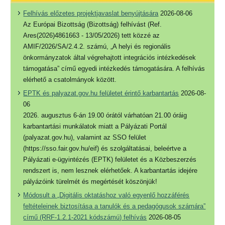
Felhívás előzetes projektjavaslat benyújtására
2026-08-06
Az Európai Bizottság (Bizottság) felhívást (Ref.
Ares(2026)4861663 - 13/05/2026) tett közzé az
AMIF/2026/SA/2.4.2. számú, „A helyi és regionális
önkormányzatok által végrehajtott integrációs intézkedések
támogatása” című egyedi intézkedés támogatására. A felhívás
elérhető a csatolmányok között.
EPTK és palyazat.gov.hu felületet érintő karbantartás
2026-08-
06
2026. augusztus 6-án 19.00 órától várhatóan 21.00 óráig
karbantartási munkálatok miatt a Pályázati Portál
(palyazat.gov.hu), valamint az SSO felület
(https://sso.fair.gov.hu/eif) és szolgáltatásai, beleértve a
Pályázati e-ügyintézés (EPTK) felületet és a Közbeszerzés
rendszert is, nem lesznek elérhetőek. A karbantartás idejére
pályázóink türelmét és megértését köszönjük!
Módosult a „Digitális oktatáshoz való egyenlő hozzáférés
feltételeinek biztosítása a tanulók és a pedagógusok számára”
című (RRF-1.2.1-2021 kódszámú) felhívás
2026-08-05