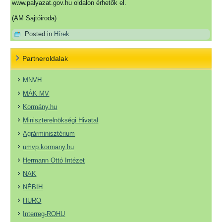
www.palyazat.gov.hu oldalon érhetők el.
(AM Sajtóiroda)
Posted in
Hírek
Partneroldalak
MNVH
MÁK MV
Kormány.hu
Miniszterelnökségi Hivatal
Agrárminisztérium
umvp.kormany.hu
Hermann Ottó Intézet
NAK
NÉBIH
HURO
Interreg-ROHU