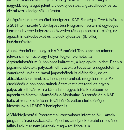
nagyobb segítséget jelent a vidékfejlesztés, a gazdálkodók és az
élelmiszer-feldolgozók számára.
Az Agrárminisztérium által kidolgozott KAP Stratégiai Terv felváltotta
a 2014-től működő Vidékfejlesztési Programot, valamint egységes
keretrendszerbe helyezte a közvetlen támogatásokat (I. pillér), az
ágazati intézkedéseket és a vidékfejlesztési (II. pillér)
intézkedéseket.
Annak érdekében, hogy a KAP Stratégiai Terv kapcsán minden
releváns információ egy helyen legyen elérhető, az
Agrárminisztérium új honlapot indított el, a kap.gov.hu oldalt. Ezen a
jogcímrendeletek, pályázati felhívások, a tudástár, a segédletek, a
vonatkozó uniós és hazai jogszabályok is elérhetőek, de az
aktualitások és hírek is a honlapon kerülnek megjelenítésre. Az
érdeklődők a honlapon tudnak észrevételeket tenni az egyes
pályázati felhívásokra a társadalmi egyeztetés keretében, de
ugyanitt találhatók információk a Monitoring Bizottság és a KAP
hálózat vonatkozásában, továbbá közvetlen elérhetőséget
biztosítunk a LEADER honlaphoz is.
A Vidékfejlesztési Programmal kapcsolatos információk – amely
program zárási szakaszába lépett és amelynek keretében további
felhívások már nem jelennek meg – továbbra is a