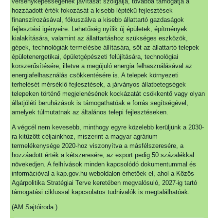
versenyképességének javítását szolgálja, továbbá támogatja a
hozzáadott érték fokozását a kisebb léptékű fejlesztések
finanszírozásával, fókuszálva a kisebb állattartó gazdaságok
fejlesztési igényeire. Lehetőség nyílik új épületek, építmények
kialakítására, valamint az állattartáshoz szükséges eszközök,
gépek, technológiák termelésbe állítására, sőt az állattartó telepek
épületenergetikai, épületgépészeti felújítására, technológiai
korszerűsítésére, illetve a megújuló energia felhasználásával az
energiafelhasználás csökkentésére is. A telepek környezeti
terhelését mérséklő fejlesztések, a járványos állatbetegségek
telepeken történő megjelenésének kockázatát csökkentő vagy olyan
állatjóléti beruházások is támogathatóak e forrás segítségével,
amelyek túlmutatnak az általános telepi fejlesztéseken.
A végcél nem kevesebb, minthogy egyre közelebb kerüljünk a 2030-
ra kitűzött céljainkhoz, miszerint a magyar agrárium
termelékenysége 2020-hoz viszonyítva a másfélszeresére, a
hozzáadott érték a kétszeresére, az export pedig 50 százalékkal
növekedjen. A felhívások minden kapcsolódó dokumentummal és
információval a kap.gov.hu weboldalon érhetőek el, ahol a Közös
Agárpolitika Stratégiai Terve keretében megvalósuló, 2027-ig tartó
támogatási ciklussal kapcsolatos tudnivalók is megtalálhatóak.
(AM Sajtóiroda )