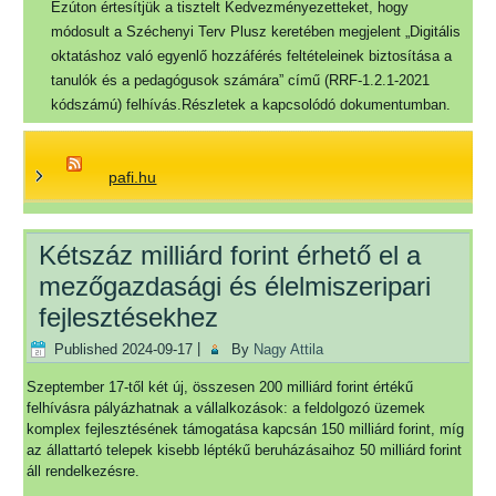
Ezúton értesítjük a tisztelt Kedvezményezetteket, hogy
módosult a Széchenyi Terv Plusz keretében megjelent „Digitális
oktatáshoz való egyenlő hozzáférés feltételeinek biztosítása a
tanulók és a pedagógusok számára” című (RRF-1.2.1-2021
kódszámú) felhívás.Részletek a kapcsolódó dokumentumban.
pafi.hu
Kétszáz milliárd forint érhető el a
mezőgazdasági és élelmiszeripari
fejlesztésekhez
Published
2024-09-17
|
By
Nagy Attila
Szeptember 17-től két új, összesen 200 milliárd forint értékű
felhívásra pályázhatnak a vállalkozások: a feldolgozó üzemek
komplex fejlesztésének támogatása kapcsán 150 milliárd forint, míg
az állattartó telepek kisebb léptékű beruházásaihoz 50 milliárd forint
áll rendelkezésre.