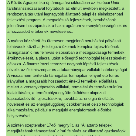
A Közös Agrárpolitika új támogatási ciklusában az Európai Unió
társfinanszírozásával folytatódik az elmúlt években megkezdett, a
rendszerváltás utáni legnagyobb állattartó telepi és élelmiszeripari
fejlesztési program. A megvalósuló fejlesztések, beruházások
jelentősen hozzájárulnak a hazai agrárium versenyképességének és
a hozzáadott értékének növeléséhez.
A nyáron közzétett és ütemesen megjelenő beruházási pályázati
felhívások közül a „Feldolgozó üzemek komplex fejlesztésének
támogatása” című felhívás elsősorban a mezőgazdasági termékek
értéknövelését, a piacra jutást elősegítő technológiai fejlesztéseket
célozza. A finanszírozni tervezett nagyobb léptékű fejlesztések
növelik az élelmiszeripar és a takarmányipar vállalati hatékonyságát.
A vissza nem térítendő támogatás formájában elnyerhető forrás
irányulhat a magasabb hozzáadott értékű termékek előállítása
mellett a versenyképesebb vállalati, termelési és termékstruktúra
kialakítására, a termékpálya-együttműködésre alapozott
kapacitásbővítő fejlesztésekre, továbbá az energia-önellátás
növelését és az energiafüggőség csökkentését célzó technológiák
alkalmazására, például a megújuló energiaforrások előtérbe
helyezésével.
A szintén szeptember 17-től megnyílt, az “Állattartó telepek
megújításának támogatása” című felhívás az állattartó gazdaságok