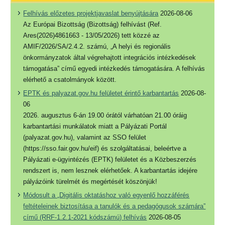
Felhívás előzetes projektjavaslat benyújtására
2026-08-06
Az Európai Bizottság (Bizottság) felhívást (Ref.
Ares(2026)4861663 - 13/05/2026) tett közzé az
AMIF/2026/SA/2.4.2. számú, „A helyi és regionális
önkormányzatok által végrehajtott integrációs intézkedések
támogatása” című egyedi intézkedés támogatására. A felhívás
elérhető a csatolmányok között.
EPTK és palyazat.gov.hu felületet érintő karbantartás
2026-08-
06
2026. augusztus 6-án 19.00 órától várhatóan 21.00 óráig
karbantartási munkálatok miatt a Pályázati Portál
(palyazat.gov.hu), valamint az SSO felület
(https://sso.fair.gov.hu/eif) és szolgáltatásai, beleértve a
Pályázati e-ügyintézés (EPTK) felületet és a Közbeszerzés
rendszert is, nem lesznek elérhetőek. A karbantartás idejére
pályázóink türelmét és megértését köszönjük!
Módosult a „Digitális oktatáshoz való egyenlő hozzáférés
feltételeinek biztosítása a tanulók és a pedagógusok számára”
című (RRF-1.2.1-2021 kódszámú) felhívás
2026-08-05