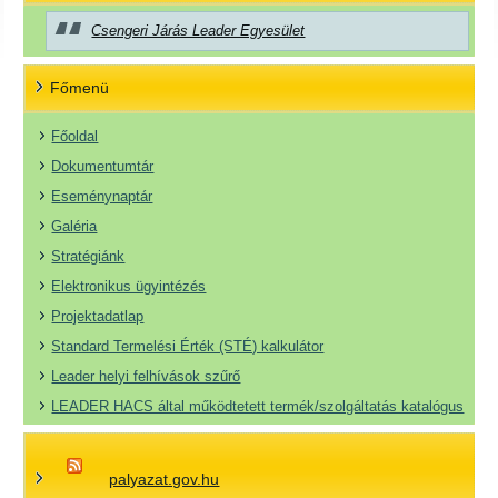
Csengeri Járás Leader Egyesület
Főmenü
Főoldal
Dokumentumtár
Eseménynaptár
Galéria
Stratégiánk
Elektronikus ügyintézés
Projektadatlap
Standard Termelési Érték (STÉ) kalkulátor
Leader helyi felhívások szűrő
LEADER HACS által működtetett termék/szolgáltatás katalógus
palyazat.gov.hu