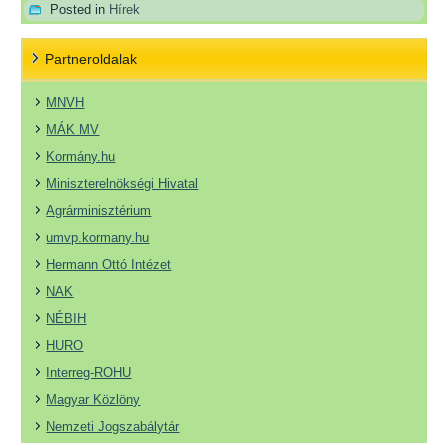
Posted in
Hírek
Partneroldalak
MNVH
MÁK MV
Kormány.hu
Miniszterelnökségi Hivatal
Agrárminisztérium
umvp.kormany.hu
Hermann Ottó Intézet
NAK
NÉBIH
HURO
Interreg-ROHU
Magyar Közlöny
Nemzeti Jogszabálytár