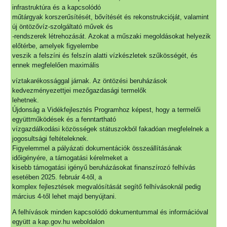
infrastruktúra és a kapcsolódó
műtárgyak korszerűsítését, bővítését és rekonstrukcióját, valamint
új öntözővíz-szolgáltató művek és
-rendszerek létrehozását. Azokat a műszaki megoldásokat helyezik
előtérbe, amelyek figyelembe
veszik a felszíni és felszín alatti vízkészletek szűkösségét, és
ennek megfelelően maximális
víztakarékossággal járnak. Az öntözési beruházások
kedvezményezettjei mezőgazdasági termelők
lehetnek.
Újdonság a Vidékfejlesztés Programhoz képest, hogy a termelői
együttműködések és a fenntartható
vízgazdálkodási közösségek státuszokból fakadóan megfelelnek a
jogosultsági feltételeknek.
Figyelemmel a pályázati dokumentációk összeállításának
időigényére, a támogatási kérelmeket a
kisebb támogatási igényű beruházásokat finanszírozó felhívás
esetében 2025. február 4-től, a
komplex fejlesztések megvalósítását segítő felhívásoknál pedig
március 4-től lehet majd benyújtani.
A felhívások minden kapcsolódó dokumentummal és információval
együtt a kap.gov.hu weboldalon