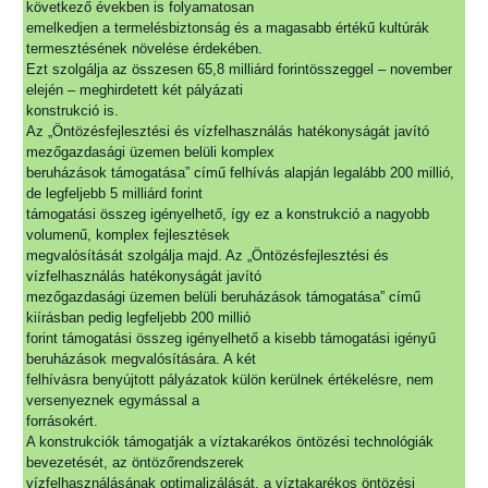
következő években is folyamatosan
emelkedjen a termelésbiztonság és a magasabb értékű kultúrák
termesztésének növelése érdekében.
Ezt szolgálja az összesen 65,8 milliárd forintösszeggel – november
elején – meghirdetett két pályázati
konstrukció is.
Az „Öntözésfejlesztési és vízfelhasználás hatékonyságát javító
mezőgazdasági üzemen belüli komplex
beruházások támogatása” című felhívás alapján legalább 200 millió,
de legfeljebb 5 milliárd forint
támogatási összeg igényelhető, így ez a konstrukció a nagyobb
volumenű, komplex fejlesztések
megvalósítását szolgálja majd. Az „Öntözésfejlesztési és
vízfelhasználás hatékonyságát javító
mezőgazdasági üzemen belüli beruházások támogatása” című
kiírásban pedig legfeljebb 200 millió
forint támogatási összeg igényelhető a kisebb támogatási igényű
beruházások megvalósítására. A két
felhívásra benyújtott pályázatok külön kerülnek értékelésre, nem
versenyeznek egymással a
forrásokért.
A konstrukciók támogatják a víztakarékos öntözési technológiák
bevezetését, az öntözőrendszerek
vízfelhasználásának optimalizálását, a víztakarékos öntözési