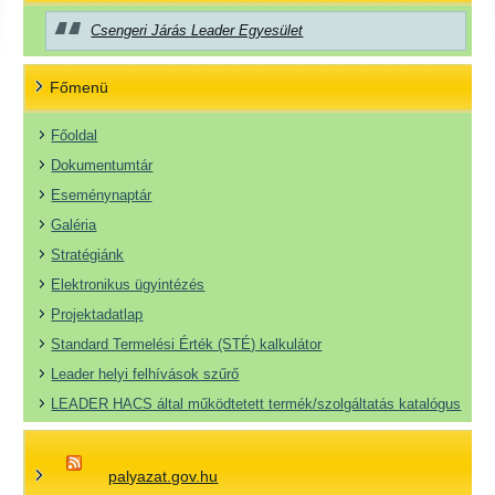
Csengeri Járás Leader Egyesület
Főmenü
Főoldal
Dokumentumtár
Eseménynaptár
Galéria
Stratégiánk
Elektronikus ügyintézés
Projektadatlap
Standard Termelési Érték (STÉ) kalkulátor
Leader helyi felhívások szűrő
LEADER HACS által működtetett termék/szolgáltatás katalógus
palyazat.gov.hu