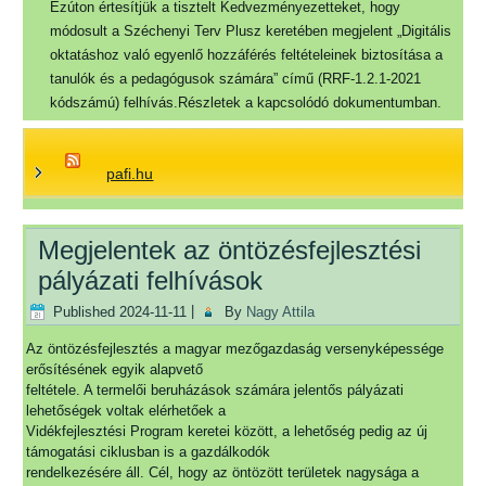
Ezúton értesítjük a tisztelt Kedvezményezetteket, hogy
módosult a Széchenyi Terv Plusz keretében megjelent „Digitális
oktatáshoz való egyenlő hozzáférés feltételeinek biztosítása a
tanulók és a pedagógusok számára” című (RRF-1.2.1-2021
kódszámú) felhívás.Részletek a kapcsolódó dokumentumban.
pafi.hu
Megjelentek az öntözésfejlesztési
pályázati felhívások
Published
2024-11-11
|
By
Nagy Attila
Az öntözésfejlesztés a magyar mezőgazdaság versenyképessége
erősítésének egyik alapvető
feltétele. A termelői beruházások számára jelentős pályázati
lehetőségek voltak elérhetőek a
Vidékfejlesztési Program keretei között, a lehetőség pedig az új
támogatási ciklusban is a gazdálkodók
rendelkezésére áll. Cél, hogy az öntözött területek nagysága a