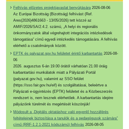
Felhívás előzetes projektjavaslat benyújtására
2026-08-06
Az Európai Bizottság (Bizottság) felhívást (Ref.
Ares(2026)4861663 - 13/05/2026) tett közzé az
AMIF/2026/SA/2.4.2. számú, „A helyi és regionális
önkormányzatok által végrehajtott integrációs intézkedések
támogatása” című egyedi intézkedés támogatására. A felhívás
elérhető a csatolmányok között.
EPTK és palyazat.gov.hu felületet érintő karbantartás
2026-08-
06
2026. augusztus 6-án 19.00 órától várhatóan 21.00 óráig
karbantartási munkálatok miatt a Pályázati Portál
(palyazat.gov.hu), valamint az SSO felület
(https://sso.fair.gov.hu/eif) és szolgáltatásai, beleértve a
Pályázati e-ügyintézés (EPTK) felületet és a Közbeszerzés
rendszert is, nem lesznek elérhetőek. A karbantartás idejére
pályázóink türelmét és megértését köszönjük!
Módosult a „Digitális oktatáshoz való egyenlő hozzáférés
feltételeinek biztosítása a tanulók és a pedagógusok számára”
című (RRF-1.2.1-2021 kódszámú) felhívás
2026-08-05