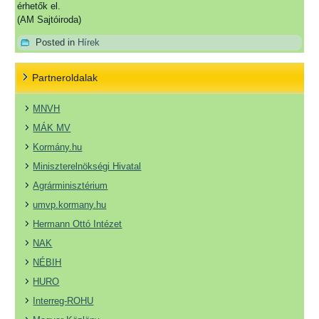
érhetők el.
(AM Sajtóiroda)
Posted in
Hírek
Partneroldalak
MNVH
MÁK MV
Kormány.hu
Miniszterelnökségi Hivatal
Agrárminisztérium
umvp.kormany.hu
Hermann Ottó Intézet
NAK
NÉBIH
HURO
Interreg-ROHU