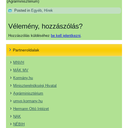
(Agrárminisztérium)
Posted in
Egyéb
,
Hírek
Vélemény, hozzászólás?
Hozzászólás küldéséhez
be kell jelentkezni
.
Partneroldalak
MNVH
MÁK MV
Kormány.hu
Miniszterelnökségi Hivatal
Agrárminisztérium
umvp.kormany.hu
Hermann Ottó Intézet
NAK
NÉBIH