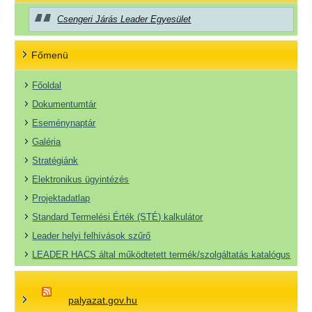
Csengeri Járás Leader Egyesület
Főmenü
Főoldal
Dokumentumtár
Eseménynaptár
Galéria
Stratégiánk
Elektronikus ügyintézés
Projektadatlap
Standard Termelési Érték (STÉ) kalkulátor
Leader helyi felhívások szűrő
LEADER HACS által működtetett termék/szolgáltatás katalógus
palyazat.gov.hu