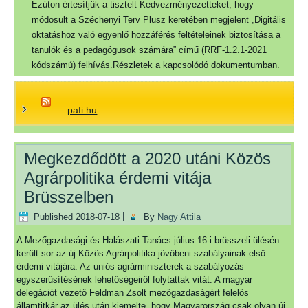
Ezúton értesítjük a tisztelt Kedvezményezetteket, hogy
módosult a Széchenyi Terv Plusz keretében megjelent „Digitális
oktatáshoz való egyenlő hozzáférés feltételeinek biztosítása a
tanulók és a pedagógusok számára” című (RRF-1.2.1-2021
kódszámú) felhívás.Részletek a kapcsolódó dokumentumban.
pafi.hu
Megkezdődött a 2020 utáni Közös
Agrárpolitika érdemi vitája
Brüsszelben
Published
2018-07-18
|
By
Nagy Attila
A Mezőgazdasági és Halászati Tanács július 16-i brüsszeli ülésén
került sor az új Közös Agrárpolitika jövőbeni szabályainak első
érdemi vitájára. Az uniós agrárminiszterek a szabályozás
egyszerűsítésének lehetőségeiről folytattak vitát. A magyar
delegációt vezető Feldman Zsolt mezőgazdaságért felelős
államtitkár az ülés után kiemelte, hogy Magyarország csak olyan új