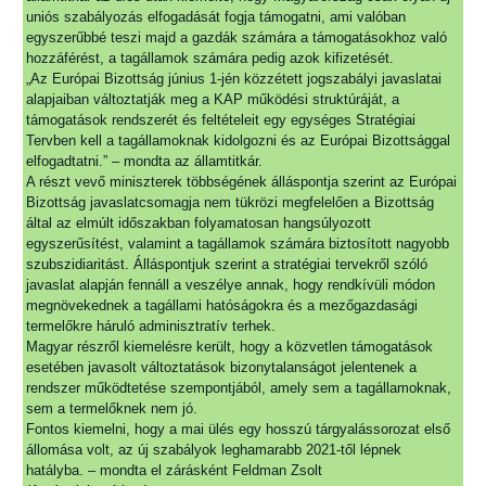
uniós szabályozás elfogadását fogja támogatni, ami valóban
egyszerűbbé teszi majd a gazdák számára a támogatásokhoz való
hozzáférést, a tagállamok számára pedig azok kifizetését.
„Az Európai Bizottság június 1-jén közzétett jogszabályi javaslatai
alapjaiban változtatják meg a KAP működési struktúráját, a
támogatások rendszerét és feltételeit egy egységes Stratégiai
Tervben kell a tagállamoknak kidolgozni és az Európai Bizottsággal
elfogadtatni.” – mondta az államtitkár.
A részt vevő miniszterek többségének álláspontja szerint az Európai
Bizottság javaslatcsomagja nem tükrözi megfelelően a Bizottság
által az elmúlt időszakban folyamatosan hangsúlyozott
egyszerűsítést, valamint a tagállamok számára biztosított nagyobb
szubszidiaritást. Álláspontjuk szerint a stratégiai tervekről szóló
javaslat alapján fennáll a veszélye annak, hogy rendkívüli módon
megnövekednek a tagállami hatóságokra és a mezőgazdasági
termelőkre háruló adminisztratív terhek.
Magyar részről kiemelésre került, hogy a közvetlen támogatások
esetében javasolt változtatások bizonytalanságot jelentenek a
rendszer működtetése szempontjából, amely sem a tagállamoknak,
sem a termelőknek nem jó.
Fontos kiemelni, hogy a mai ülés egy hosszú tárgyalássorozat első
állomása volt, az új szabályok leghamarabb 2021-től lépnek
hatályba. – mondta el zárásként Feldman Zsolt