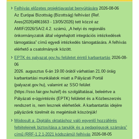
Felhívás előzetes projektjavaslat benyújtására
2026-08-06
Az Európai Bizottság (Bizottság) felhívást (Ref.
Ares(2026)4861663 - 13/05/2026) tett közzé az
AMIF/2026/SA/2.4.2. számú, „A helyi és regionális
önkormányzatok által végrehajtott integrációs intézkedések
támogatása” című egyedi intézkedés támogatására. A felhívás
elérhető a csatolmányok között.
EPTK és palyazat.gov.hu felületet érintő karbantartás
2026-08-
06
2026. augusztus 6-án 19.00 órától várhatóan 21.00 óráig
karbantartási munkálatok miatt a Pályázati Portál
(palyazat.gov.hu), valamint az SSO felület
(https://sso.fair.gov.hu/eif) és szolgáltatásai, beleértve a
Pályázati e-ügyintézés (EPTK) felületet és a Közbeszerzés
rendszert is, nem lesznek elérhetőek. A karbantartás idejére
pályázóink türelmét és megértését köszönjük!
Módosult a „Digitális oktatáshoz való egyenlő hozzáférés
feltételeinek biztosítása a tanulók és a pedagógusok számára”
című (RRF-1.2.1-2021 kódszámú) felhívás
2026-08-05