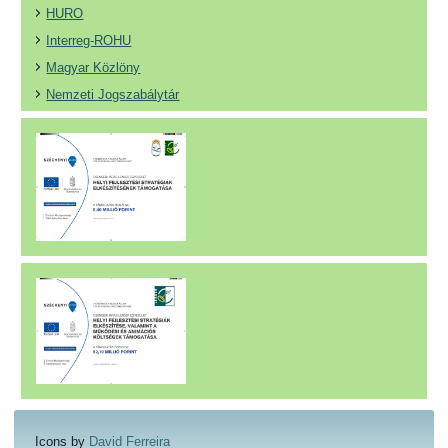
HURO
Interreg-ROHU
Magyar Közlöny
Nemzeti Jogszabálytár
Icons by
David Ferreira