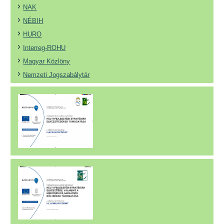
NAK
NÉBIH
HURO
Interreg-ROHU
Magyar Közlöny
Nemzeti Jogszabálytár