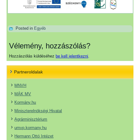
Posted in
Egyéb
Vélemény, hozzászólás?
Hozzászólás küldéséhez
be kell jelentkezni
.
Partneroldalak
MNVH
MÁK MV
Kormány.hu
Miniszterelnökségi Hivatal
Agrárminisztérium
umvp.kormany.hu
Hermann Ottó Intézet