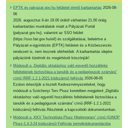
EPTK és palyazat.gov.hu felületet érintő karbantartás
2026-08-
06
2026. augusztus 6-án 19.00 órától várhatóan 21.00 óráig
karbantartási munkálatok miatt a Pályázati Portál
(palyazat.gov.hu), valamint az SSO felület
(https://sso.fair.gov.hu/eif) és szolgáltatásai, beleértve a
Pályázati e-ügyintézés (EPTK) felületet és a Közbeszerzés
rendszert is, nem lesznek elérhetőek. A karbantartás idejére
pályázóink türelmét és megértését köszönjük!
Módosult a „Digitális oktatáshoz való egyenlő hozzáférés
feltételeinek biztosítása a tanulók és a pedagógusok számára”
című (RRF-1.2.1-2021 kódszámú) felhívás
2026-08-05
Ezúton értesítjük a tisztelt Kedvezményezetteket, hogy
módosult a Széchenyi Terv Plusz keretében megjelent „Digitális
oktatáshoz való egyenlő hozzáférés feltételeinek biztosítása a
tanulók és a pedagógusok számára” című (RRF-1.2.1-2021
kódszámú) felhívás.Részletek a kapcsolódó dokumentumban.
Módosult a „KKV Technológia Plusz Hitelprogram” című (GINOP
Plusz-1.4.3-24 kódszámú) Felhívás termékdokumentációja