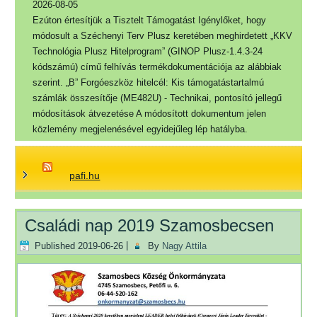
2026-08-05
Ezúton értesítjük a Tisztelt Támogatást Igénylőket, hogy
módosult a Széchenyi Terv Plusz keretében meghirdetett „KKV
Technológia Plusz Hitelprogram” (GINOP Plusz-1.4.3-24
kódszámú) című felhívás termékdokumentációja az alábbiak
szerint. „B” Forgóeszköz hitelcél: Kis támogatástartalmú
számlák összesítője (ME482U) - Technikai, pontosító jellegű
módosítások átvezetése A módosított dokumentum jelen
közlemény megjelenésével egyidejűleg lép hatályba.
pafi.hu
Családi nap 2019 Szamosbecsen
Published
2019-06-26
|
By
Nagy Attila