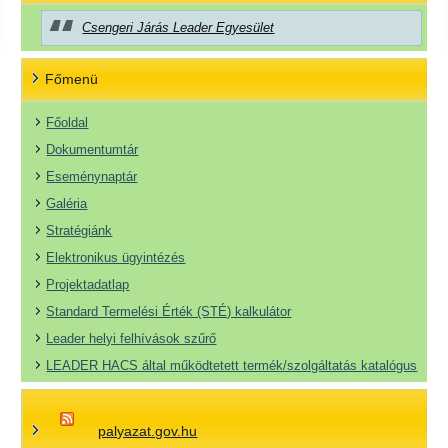
Csengeri Járás Leader Egyesület
Főmenü
Főoldal
Dokumentumtár
Eseménynaptár
Galéria
Stratégiánk
Elektronikus ügyintézés
Projektadatlap
Standard Termelési Érték (STÉ) kalkulátor
Leader helyi felhívások szűrő
LEADER HACS által működtetett termék/szolgáltatás katalógus
palyazat.gov.hu