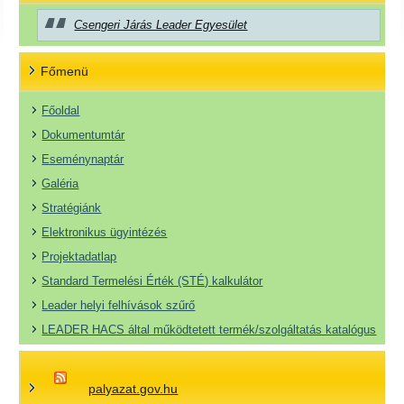
Csengeri Járás Leader Egyesület
Főmenü
Főoldal
Dokumentumtár
Eseménynaptár
Galéria
Stratégiánk
Elektronikus ügyintézés
Projektadatlap
Standard Termelési Érték (STÉ) kalkulátor
Leader helyi felhívások szűrő
LEADER HACS által működtetett termék/szolgáltatás katalógus
palyazat.gov.hu