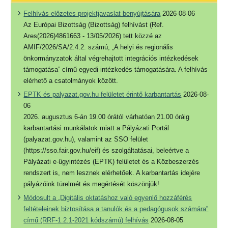
Felhívás előzetes projektjavaslat benyújtására
2026-08-06
Az Európai Bizottság (Bizottság) felhívást (Ref.
Ares(2026)4861663 - 13/05/2026) tett közzé az
AMIF/2026/SA/2.4.2. számú, „A helyi és regionális
önkormányzatok által végrehajtott integrációs intézkedések
támogatása” című egyedi intézkedés támogatására. A felhívás
elérhető a csatolmányok között.
EPTK és palyazat.gov.hu felületet érintő karbantartás
2026-08-
06
2026. augusztus 6-án 19.00 órától várhatóan 21.00 óráig
karbantartási munkálatok miatt a Pályázati Portál
(palyazat.gov.hu), valamint az SSO felület
(https://sso.fair.gov.hu/eif) és szolgáltatásai, beleértve a
Pályázati e-ügyintézés (EPTK) felületet és a Közbeszerzés
rendszert is, nem lesznek elérhetőek. A karbantartás idejére
pályázóink türelmét és megértését köszönjük!
Módosult a „Digitális oktatáshoz való egyenlő hozzáférés
feltételeinek biztosítása a tanulók és a pedagógusok számára”
című (RRF-1.2.1-2021 kódszámú) felhívás
2026-08-05