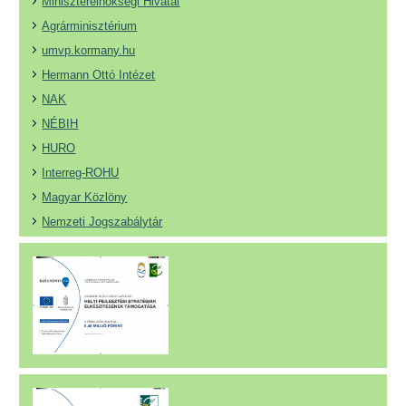
Miniszterelnökségi Hivatal
Agrárminisztérium
umvp.kormany.hu
Hermann Ottó Intézet
NAK
NÉBIH
HURO
Interreg-ROHU
Magyar Közlöny
Nemzeti Jogszabálytár