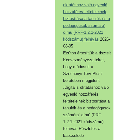
oktatáshoz való egyenlő
hozzáférés feltételeinek
biztosítása a tanulók és a
pedagógusok számára”
című (RRF-1.2.1-2021
kódszámú) felhívás
2026-
08-05
Ezúton értesítjük a tisztelt
Kedvezményezetteket,
hogy módosult a
Széchenyi Terv Plusz
keretében megjelent
„Digitális oktatáshoz való
egyenlő hozzáférés
feltételeinek biztosítása a
tanulók és a pedagógusok
számára” című (RRF-
1.2.1-2021 kódszámú)
felhívás.Részletek a
kapcsolódó