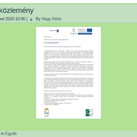
óközlemény
hed
2020-10-06
|
By
Nagy Attila
 in
Egyéb