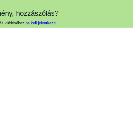
ény, hozzászólás?
ás küldéséhez
be kell jelentkezni
.