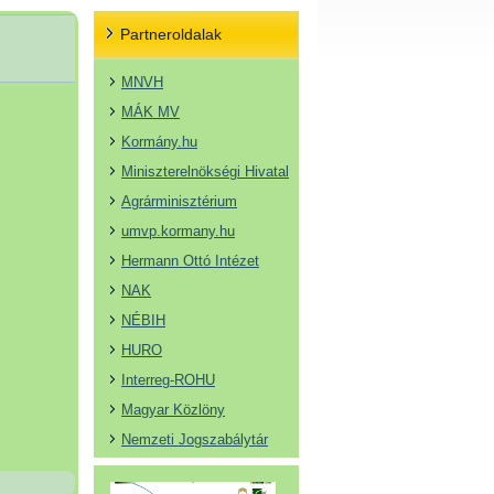
Partneroldalak
MNVH
MÁK MV
Kormány.hu
Miniszterelnökségi Hivatal
Agrárminisztérium
umvp.kormany.hu
Hermann Ottó Intézet
NAK
NÉBIH
HURO
Interreg-ROHU
Magyar Közlöny
Nemzeti Jogszabálytár