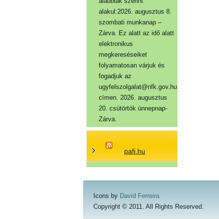
alábbiak szerint
alakul:2026. augusztus 8.
szombati munkanap –
Zárva. Ez alatt az idő alatt
elektronikus
megkereséseiket
folyamatosan várjuk és
fogadjuk az
ugyfelszolgalat@nfk.gov.hu
címen. 2026. augusztus
20. csütörtök ünnepnap-
Zárva.
pafi.hu
Icons by
David Ferreira
Copyright © 2011. All Rights Reserved.