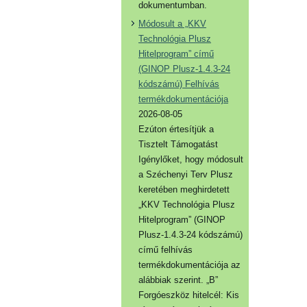
dokumentumban.
Módosult a „KKV
Technológia Plusz
Hitelprogram” című
(GINOP Plusz-1.4.3-24
kódszámú) Felhívás
termékdokumentációja
2026-08-05
Ezúton értesítjük a
Tisztelt Támogatást
Igénylőket, hogy módosult
a Széchenyi Terv Plusz
keretében meghirdetett
„KKV Technológia Plusz
Hitelprogram” (GINOP
Plusz-1.4.3-24 kódszámú)
című felhívás
termékdokumentációja az
alábbiak szerint. „B”
Forgóeszköz hitelcél: Kis