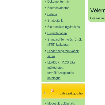
Dokumentumtár
Eseménynaptár
Vélem
Galéria
Hozzászól
Stratégiánk
Elektronikus ügyintézés
Projektadatlap
Standard Termelési Érték
(STÉ) kalkulátor
Leader helyi felhívások
szűrő
LEADER HACS által
működtetett
termék/szolgáltatás
katalógus
palyazat.gov.hu
Módosult a „Digitális