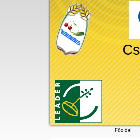
Cs
Főoldal