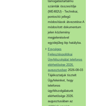
támogatástartalmú
számlák összesítője
(ME482U) - Technikai,
pontosító jellegű
módosítások átvezetése A
módosított dokumentum
jelen közlemény
megjelenésével
egyidejűleg lép hatályba.
Egységes
Fejlesztéspolitikai
Ügyfélszolgálat telefonos
elérhetősége 2026.
augusztusban
2026-08-03
Tájékoztatjuk tisztelt
Ügyfeleinket, hogy
telefonos
ügyfélszolgálatunk
elérhetősége 2026.
augusztusában az