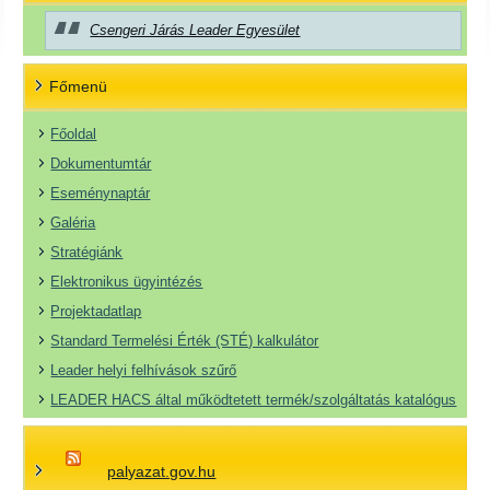
Csengeri Járás Leader Egyesület
Főmenü
Főoldal
Dokumentumtár
Eseménynaptár
Galéria
Stratégiánk
Elektronikus ügyintézés
Projektadatlap
Standard Termelési Érték (STÉ) kalkulátor
Leader helyi felhívások szűrő
LEADER HACS által működtetett termék/szolgáltatás katalógus
palyazat.gov.hu