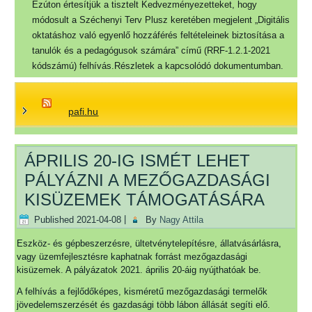
Ezúton értesítjük a tisztelt Kedvezményezetteket, hogy
módosult a Széchenyi Terv Plusz keretében megjelent „Digitális
oktatáshoz való egyenlő hozzáférés feltételeinek biztosítása a
tanulók és a pedagógusok számára” című (RRF-1.2.1-2021
kódszámú) felhívás.Részletek a kapcsolódó dokumentumban.
pafi.hu
ÁPRILIS 20-IG ISMÉT LEHET
PÁLYÁZNI A MEZŐGAZDASÁGI
KISÜZEMEK TÁMOGATÁSÁRA
Published
2021-04-08
|
By
Nagy Attila
Eszköz- és gépbeszerzésre, ültetvénytelepítésre, állatvásárlásra,
vagy üzemfejlesztésre kaphatnak forrást mezőgazdasági
kisüzemek. A pályázatok 2021. április 20-áig nyújthatóak be.
A felhívás a fejlődőképes, kisméretű mezőgazdasági termelők
jövedelemszerzését és gazdasági több lábon állását segíti elő.