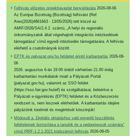
Felhívás előzetes projektjavaslat benyújtására
2026-08-06
Az Európai Bizottság (Bizottság) felhívást (Ref.
Ares(2026)4861663 - 13/05/2026) tett közzé az
AMIF/2026/SA/2.4.2. számú, „A helyi és regionális
önkormányzatok által végrehajtott integrációs intézkedések
támogatása” című egyedi intézkedés támogatására. A felhívás
elérhető a csatolmányok között.
EPTK és palyazat.gov.hu felületet érintő karbantartás
2026-08-
06
2026. augusztus 6-án 19.00 órától várhatóan 21.00 óráig
karbantartási munkálatok miatt a Pályázati Portál
(palyazat.gov.hu), valamint az SSO felület
(https://sso.fair.gov.hu/eif) és szolgáltatásai, beleértve a
Pályázati e-ügyintézés (EPTK) felületet és a Közbeszerzés
rendszert is, nem lesznek elérhetőek. A karbantartás idejére
pályázóink türelmét és megértését köszönjük!
Módosult a „Digitális oktatáshoz való egyenlő hozzáférés
feltételeinek biztosítása a tanulók és a pedagógusok számára”
című (RRF-1.2.1-2021 kódszámú) felhívás
2026-08-05