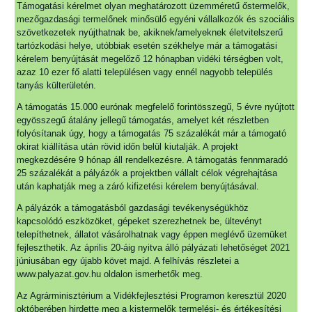
Támogatási kérelmet olyan meghatározott üzemméretű őstermelők,
mezőgazdasági termelőnek minősülő egyéni vállalkozók és szociális
szövetkezetek nyújthatnak be, akiknek/amelyeknek életvitelszerű
tartózkodási helye, utóbbiak esetén székhelye már a támogatási
kérelem benyújtását megelőző 12 hónapban vidéki térségben volt,
azaz 10 ezer fő alatti településen vagy ennél nagyobb település
tanyás külterületén.
A támogatás 15.000 eurónak megfelelő forintösszegű, 5 évre nyújtott
egyösszegű átalány jellegű támogatás, amelyet két részletben
folyósítanak úgy, hogy a támogatás 75 százalékát már a támogató
okirat kiállítása után rövid időn belül kiutalják. A projekt
megkezdésére 9 hónap áll rendelkezésre. A támogatás fennmaradó
25 százalékát a pályázók a projektben vállalt célok végrehajtása
után kaphatják meg a záró kifizetési kérelem benyújtásával.
A pályázók a támogatásból gazdasági tevékenységükhöz
kapcsolódó eszközöket, gépeket szerezhetnek be, ültevényt
telepíthetnek, állatot vásárolhatnak vagy éppen meglévő üzemüket
fejleszthetik. Az április 20-áig nyitva álló pályázati lehetőséget 2021
júniusában egy újabb követ majd. A felhívás részletei a
www.palyazat.gov.hu oldalon ismerhetők meg.
Az Agrárminisztérium a Vidékfejlesztési Programon keresztül 2020
októberében hirdette meg a kistermelők termelési- és értékesítési