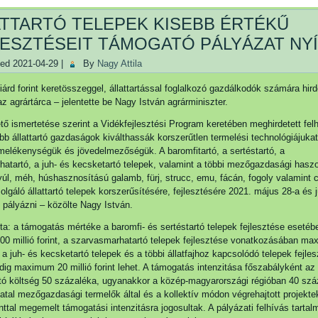
ATTARTÓ TELEPEK KISEBB ÉRTÉKŰ
LESZTÉSEIT TÁMOGATÓ PÁLYÁZAT NYÍ
hed
2021-04-29
|
By
Nagy Attila
iárd forint keretösszeggel, állattartással foglalkozó gazdálkodók számára hird
az agrártárca – jelentette be Nagy István agrárminiszter.
tő ismertetése szerint a Vidékfejlesztési Program keretében meghirdetett felh
bb állattartó gazdaságok kiválthassák korszerűtlen termelési technológiájukat
rmelékenységük és jövedelmezőségük. A baromfitartó, a sertéstartó, a
atartó, a juh- és kecsketartó telepek, valamint a többi mezőgazdasági haszo
nyúl, méh, húshasznosítású galamb, fürj, strucc, emu, fácán, fogoly valamint c
olgáló állattartó telepek korszerűsítésére, fejlesztésére 2021. május 28-a és j
t pályázni – közölte Nagy István.
a: a támogatás mértéke a baromfi- és sertéstartó telepek fejlesztése esetéb
 millió forint, a szarvasmarhatartó telepek fejlesztése vonatkozásában m
t, a juh- és kecsketartó telepek és a többi állatfajhoz kapcsolódó telepek fejle
ig maximum 20 millió forint lehet. A támogatás intenzitása főszabályként az
ó költség 50 százaléka, ugyanakkor a közép-magyarországi régióban 40 szá
iatal mezőgazdasági termelők által és a kollektív módon végrehajtott projekte
ttal megemelt támogatási intenzitásra jogosultak. A pályázati felhívás tarta