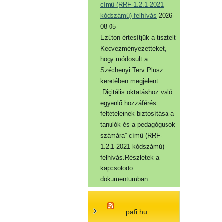
című (RRF-1.2.1-2021
kódszámú) felhívás
2026-
08-05
Ezúton értesítjük a tisztelt
Kedvezményezetteket,
hogy módosult a
Széchenyi Terv Plusz
keretében megjelent
„Digitális oktatáshoz való
egyenlő hozzáférés
feltételeinek biztosítása a
tanulók és a pedagógusok
számára” című (RRF-
1.2.1-2021 kódszámú)
felhívás.Részletek a
kapcsolódó
dokumentumban.
pafi.hu