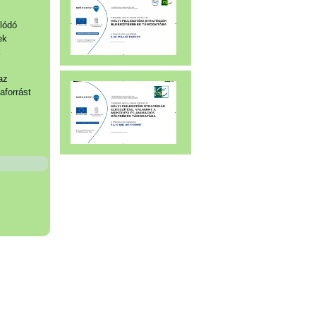
olódó
ek
k
az
aforrást