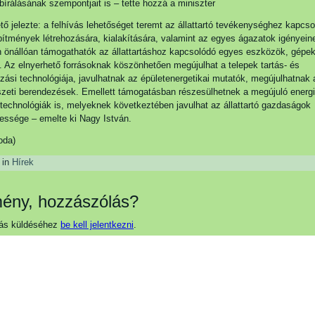
bírálásának szempontjait is – tette hozzá a miniszter
tő jelezte: a felhívás lehetőséget teremt az állattartó tevékenységhez kapcs
pítmények létrehozására, kialakítására, valamint az egyes ágazatok igényein
 önállóan támogathatók az állattartáshoz kapcsolódó egyes eszközök, gépe
 Az elnyerhető forrásoknak köszönhetően megújulhat a telepek tartás- és
ási technológiája, javulhatnak az épületenergetikai mutatók, megújulhatnak 
zeti berendezések. Emellett támogatásban részesülhetnek a megújuló energi
technológiák is, melyeknek következtében javulhat az állattartó gazdaságok
essége – emelte ki Nagy István.
oda)
 in
Hírek
ény, hozzászólás?
ás küldéséhez
be kell jelentkezni
.