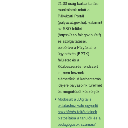
21.00 óráig karbantartási
munkálatok miatt a
Pályázati Portál
(palyazat.gov.hu), valamint
az SSO felület
(https://sso.fair.gov.hu/eif)
és szolgáltatásai,
beleértve a Pályázati e-
ügyintézés (EPTK)
felületet és a
Közbeszerzés rendszert
is, nem lesznek
elérhetőek. A karbantartás
idejére pályázóink türelmét
és megértését köszönjük!
Módosult a „Digitális
oktatáshoz való egyenlő
hozzáférés feltételeinek
biztosítása a tanulók és a
pedagógusok számára”