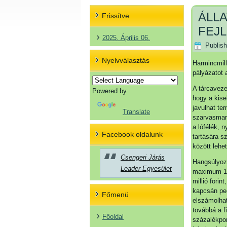
ÁLL
Frissítve
FEJ
2025. Április 06.
Publis
Nyelvválasztás
Harmincmill
pályázatot 
A tárcaveze
Powered by
hogy a kise
javulhat te
Translate
szarvasmarh
a lófélék, 
Facebook oldalunk
tartására sz
között lehe
Csengeri Járás
Hangsúlyozt
Leader Egyesület
maximum 100
millió forin
kapcsán ped
Főmenü
elszámolhat
továbbá a f
Főoldal
százalékpon