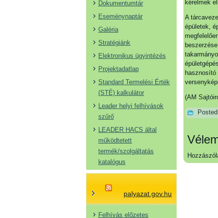
kérelmek el
Dokumentumtár
Eseménynaptár
A tárcaveze
épületek, é
Galéria
megfelelően
Stratégiánk
beszerzése.
takarmányoz
Elektronikus ügyintézés
épületgépés
Projektadatlap
hasznosító 
Standard Termelési Érték
versenykép
(STÉ) kalkulátor
(AM Sajtóir
Leader helyi felhívások
Posted
szűrő
LEADER HACS által
Vélem
működtetett
termék/szolgáltatás
Hozzászól
katalógus
palyazat.gov.hu
Felhívás előzetes