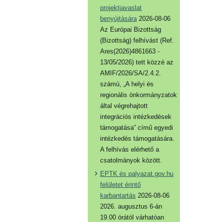
projektjavaslat
benyújtására
2026-08-06
Az Európai Bizottság
(Bizottság) felhívást (Ref.
Ares(2026)4861663 -
13/05/2026) tett közzé az
AMIF/2026/SA/2.4.2.
számú, „A helyi és
regionális önkormányzatok
által végrehajtott
integrációs intézkedések
támogatása” című egyedi
intézkedés támogatására.
A felhívás elérhető a
csatolmányok között.
EPTK és palyazat.gov.hu
felületet érintő
karbantartás
2026-08-06
2026. augusztus 6-án
19.00 órától várhatóan