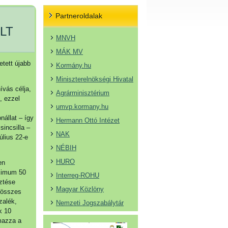
Partneroldalak
LT
MNVH
MÁK MV
etett újabb
Kormány.hu
Miniszterelnökségi Hivatal
ívás célja,
Agrárminisztérium
, ezzel
umvp.kormany.hu
nállat – így
Hermann Ottó Intézet
sincsilla –
NAK
úlius 22-e
NÉBIH
HURO
en
aximum 50
Interreg-ROHU
sztése
Magyar Közlöny
 összes
zalék,
Nemzeti Jogszabálytár
k 10
lmazza a