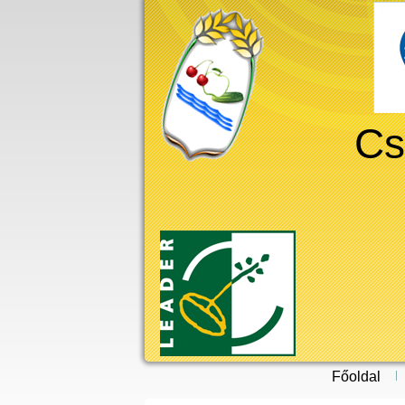
Cs
Főoldal