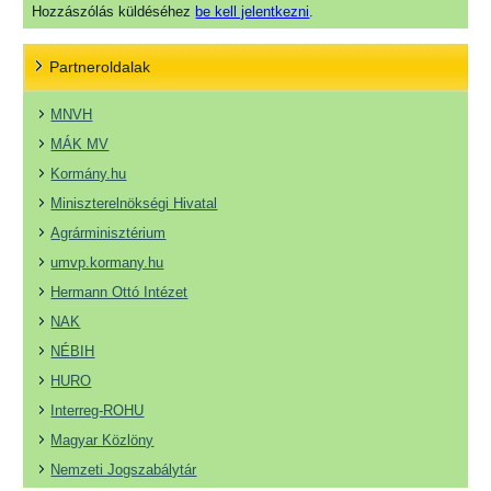
Hozzászólás küldéséhez
be kell jelentkezni
.
Partneroldalak
MNVH
MÁK MV
Kormány.hu
Miniszterelnökségi Hivatal
Agrárminisztérium
umvp.kormany.hu
Hermann Ottó Intézet
NAK
NÉBIH
HURO
Interreg-ROHU
Magyar Közlöny
Nemzeti Jogszabálytár