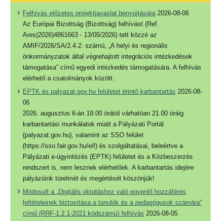
Felhívás előzetes projektjavaslat benyújtására
2026-08-06
Az Európai Bizottság (Bizottság) felhívást (Ref.
Ares(2026)4861663 - 13/05/2026) tett közzé az
AMIF/2026/SA/2.4.2. számú, „A helyi és regionális
önkormányzatok által végrehajtott integrációs intézkedések
támogatása” című egyedi intézkedés támogatására. A felhívás
elérhető a csatolmányok között.
EPTK és palyazat.gov.hu felületet érintő karbantartás
2026-08-
06
2026. augusztus 6-án 19.00 órától várhatóan 21.00 óráig
karbantartási munkálatok miatt a Pályázati Portál
(palyazat.gov.hu), valamint az SSO felület
(https://sso.fair.gov.hu/eif) és szolgáltatásai, beleértve a
Pályázati e-ügyintézés (EPTK) felületet és a Közbeszerzés
rendszert is, nem lesznek elérhetőek. A karbantartás idejére
pályázóink türelmét és megértését köszönjük!
Módosult a „Digitális oktatáshoz való egyenlő hozzáférés
feltételeinek biztosítása a tanulók és a pedagógusok számára”
című (RRF-1.2.1-2021 kódszámú) felhívás
2026-08-05