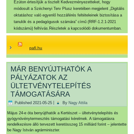
Ezúton értesítjük a tisztelt Kedvezményezetteket, hogy
módosult a Széchenyi Terv Plusz keretében megjelent „Digitális
oktatáshoz való egyenlő hozzáférés feltételeinek biztosítása a
tanulók és a pedagógusok számára” című (RRF-1.2.1-2021
kódszámú) felhívás.Részletek a kapcsolódó dokumentumban.
pafi.hu
MÁR BENYÚJTHATÓK A
PÁLYÁZATOK AZ
ÜLTETVÉNYTELEPÍTÉS
TÁMOGATÁSÁRA
Published
2021-05-25
|
By
Nagy Attila
Május 24-e óta benyújthatók a Kertészet – ültetvénytelepítés és
gyógynövénytermesztés támogatási kérelmek. A támogatásra
rendelkezésre álló tervezett keretösszeg 15 milliárd forint – jelentette
be Nagy István agrárminiszter.