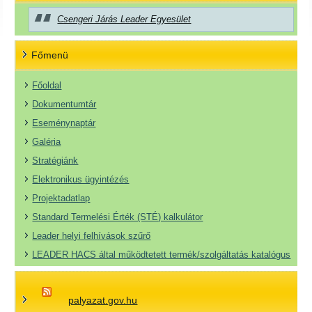
Csengeri Járás Leader Egyesület
Főmenü
Főoldal
Dokumentumtár
Eseménynaptár
Galéria
Stratégiánk
Elektronikus ügyintézés
Projektadatlap
Standard Termelési Érték (STÉ) kalkulátor
Leader helyi felhívások szűrő
LEADER HACS által működtetett termék/szolgáltatás katalógus
palyazat.gov.hu