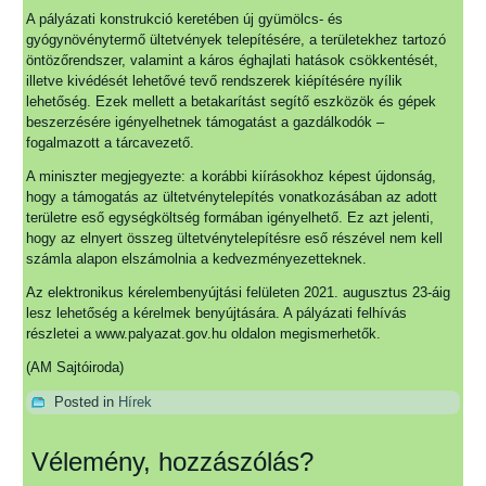
A pályázati konstrukció keretében új gyümölcs- és
gyógynövénytermő ültetvények telepítésére, a területekhez tartozó
öntözőrendszer, valamint a káros éghajlati hatások csökkentését,
illetve kivédését lehetővé tevő rendszerek kiépítésére nyílik
lehetőség. Ezek mellett a betakarítást segítő eszközök és gépek
beszerzésére igényelhetnek támogatást a gazdálkodók –
fogalmazott a tárcavezető.
A miniszter megjegyezte: a korábbi kiírásokhoz képest újdonság,
hogy a támogatás az ültetvénytelepítés vonatkozásában az adott
területre eső egységköltség formában igényelhető. Ez azt jelenti,
hogy az elnyert összeg ültetvénytelepítésre eső részével nem kell
számla alapon elszámolnia a kedvezményezetteknek.
Az elektronikus kérelembenyújtási felületen 2021. augusztus 23-áig
lesz lehetőség a kérelmek benyújtására. A pályázati felhívás
részletei a www.palyazat.gov.hu oldalon megismerhetők.
(AM Sajtóiroda)
Posted in
Hírek
Vélemény, hozzászólás?