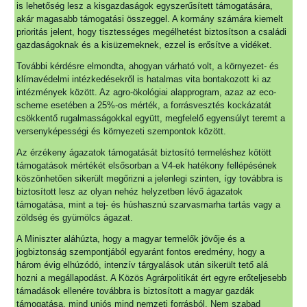
is lehetőség lesz a kisgazdaságok egyszerűsített támogatására,
akár magasabb támogatási összeggel. A kormány számára kiemelt
prioritás jelent, hogy tisztességes megélhetést biztosítson a családi
gazdaságoknak és a kisüzemeknek, ezzel is erősítve a vidéket.
További kérdésre elmondta, ahogyan várható volt, a környezet- és
klímavédelmi intézkedésekről is hatalmas vita bontakozott ki az
intézmények között. Az agro-ökológiai alapprogram, azaz az eco-
scheme esetében a 25%-os mérték, a forrásvesztés kockázatát
csökkentő rugalmasságokkal együtt, megfelelő egyensúlyt teremt a
versenyképességi és környezeti szempontok között.
Az érzékeny ágazatok támogatását biztosító termeléshez kötött
támogatások mértékét elsősorban a V4-ek hatékony fellépésének
köszönhetően sikerült megőrizni a jelenlegi szinten, így továbbra is
biztosított lesz az olyan nehéz helyzetben lévő ágazatok
támogatása, mint a tej- és húshasznú szarvasmarha tartás vagy a
zöldség és gyümölcs ágazat.
A Miniszter aláhúzta, hogy a magyar termelők jövője és a
jogbiztonság szempontjából egyaránt fontos eredmény, hogy a
három évig elhúzódó, intenzív tárgyalások után sikerült tető alá
hozni a megállapodást. A Közös Agrárpolitikát ért egyre erőteljesebb
támadások ellenére továbbra is biztosított a magyar gazdák
támogatása, mind uniós mind nemzeti forrásból. Nem szabad