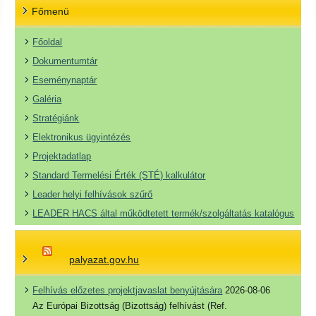
Főmenü
Főoldal
Dokumentumtár
Eseménynaptár
Galéria
Stratégiánk
Elektronikus ügyintézés
Projektadatlap
Standard Termelési Érték (STÉ) kalkulátor
Leader helyi felhívások szűrő
LEADER HACS által működtetett termék/szolgáltatás katalógus
palyazat.gov.hu
Felhívás előzetes projektjavaslat benyújtására
2026-08-06
Az Európai Bizottság (Bizottság) felhívást (Ref.