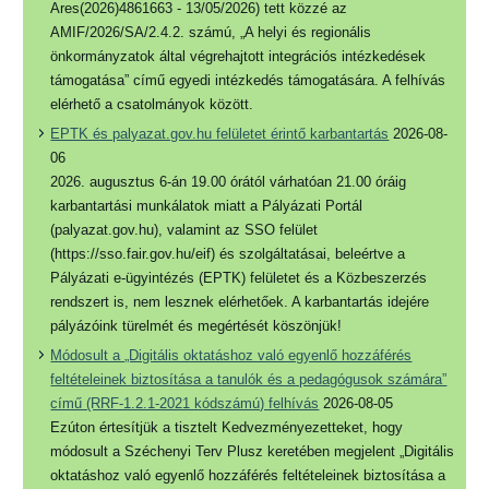
Ares(2026)4861663 - 13/05/2026) tett közzé az
AMIF/2026/SA/2.4.2. számú, „A helyi és regionális
önkormányzatok által végrehajtott integrációs intézkedések
támogatása” című egyedi intézkedés támogatására. A felhívás
elérhető a csatolmányok között.
EPTK és palyazat.gov.hu felületet érintő karbantartás
2026-08-
06
2026. augusztus 6-án 19.00 órától várhatóan 21.00 óráig
karbantartási munkálatok miatt a Pályázati Portál
(palyazat.gov.hu), valamint az SSO felület
(https://sso.fair.gov.hu/eif) és szolgáltatásai, beleértve a
Pályázati e-ügyintézés (EPTK) felületet és a Közbeszerzés
rendszert is, nem lesznek elérhetőek. A karbantartás idejére
pályázóink türelmét és megértését köszönjük!
Módosult a „Digitális oktatáshoz való egyenlő hozzáférés
feltételeinek biztosítása a tanulók és a pedagógusok számára”
című (RRF-1.2.1-2021 kódszámú) felhívás
2026-08-05
Ezúton értesítjük a tisztelt Kedvezményezetteket, hogy
módosult a Széchenyi Terv Plusz keretében megjelent „Digitális
oktatáshoz való egyenlő hozzáférés feltételeinek biztosítása a