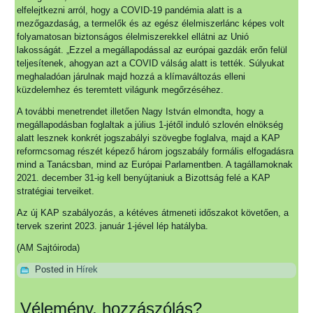
elfelejtkezni arról, hogy a COVID-19 pandémia alatt is a
mezőgazdaság, a termelők és az egész élelmiszerlánc képes volt
folyamatosan biztonságos élelmiszerekkel ellátni az Unió
lakosságát. „Ezzel a megállapodással az európai gazdák erőn felül
teljesítenek, ahogyan azt a COVID válság alatt is tették. Súlyukat
meghaladóan járulnak majd hozzá a klímaváltozás elleni
küzdelemhez és teremtett világunk megőrzéséhez.
A további menetrendet illetően Nagy István elmondta, hogy a
megállapodásban foglaltak a július 1-jétől induló szlovén elnökség
alatt lesznek konkrét jogszabályi szövegbe foglalva, majd a KAP
reformcsomag részét képező három jogszabály formális elfogadásra
mind a Tanácsban, mind az Európai Parlamentben. A tagállamoknak
2021. december 31-ig kell benyújtaniuk a Bizottság felé a KAP
stratégiai terveiket.
Az új KAP szabályozás, a kétéves átmeneti időszakot követően, a
tervek szerint 2023. január 1-jével lép hatályba.
(AM Sajtóiroda)
Posted in
Hírek
Vélemény, hozzászólás?