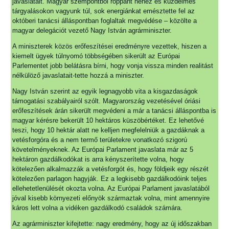
javaslatait. Magyar szempontból roppant nehéz és küzdelmes
tárgyalásokon vagyunk túl, sok energiánkat emésztette fel az
októberi tanácsi álláspontban foglaltak megvédése – közölte a
magyar delegációt vezető Nagy István agrárminiszter.
A miniszterek közös erőfeszítései eredményre vezettek, hiszen a
kiemelt ügyek túlnyomó többségében sikerült az Európai
Parlementet jobb belátásra bírni, hogy vonja vissza minden realitást
nélkülöző javaslatait-tette hozzá a miniszter.
Nagy István szerint az egyik legnagyobb vita a kisgazdaságok
támogatási szabályairól szólt. Magyarország vezetésével óriási
erőfeszítések árán sikerült megvédeni a már a tanácsi álláspontba is
magyar kérésre bekerült 10 hektáros küszöbértéket. Ez lehetővé
teszi, hogy 10 hektár alatt ne kelljen megfelelniük a gazdáknak a
vetésforgóra és a nem termő területekre vonatkozó szigorú
követelményeknek. Az Európai Parlament javaslata már az 5
hektáron gazdálkodókat is arra kényszerítette volna, hogy
kötelezően alkalmazzák a vetésforgót és, hogy földjeik egy részét
kötelezően parlagon hagyják. Ez a legkisebb gazdálkodóink teljes
ellehetetlenülését okozta volna. Az Európai Parlament javaslatából
jóval kisebb környezeti előnyök származtak volna, mint amennyire
káros lett volna a vidéken gazdálkodó családok számára.
Az agrárminiszter kifejtette: nagy eredmény, hogy az új időszakban