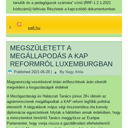
tanulók és a pedagógusok számára” című (RRF-1.2.1-2021
kódszámú) felhívás.Részletek a kapcsolódó dokumentumban.
pafi.hu
MEGSZÜLETETT A
MEGÁLLAPODÁS A KAP
REFORMRÓL LUXEMBURGBAN
Published
2021-06-28
|
By
Nagy Attila
Magyarország vezetésével óriási erőfeszítések árán sikerült
megvédeni a kisgazdaságok érdekeit
A Mezőgazdasági és Halászati Tanács június 28-i ülésén az
agrárminiszterek megállapodtak a KAP reform legfőbb politikai
elemeiről. A tárgyalások május végi összeomlása óta komoly
diplomáciai egyeztetések folytak a háttérben annak érdekében, hogy
a minisztereket tömörítő Tanács meggyőzze az Európai
Parlamentet, hogy vonja vissza a gazdálkodást ellehetetlenítő