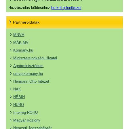
Hozzászólás küldéséhez
be kell jelentkezni
.
Partneroldalak
MNVH
MÁK MV
Kormány.hu
Miniszterelnökségi Hivatal
Agrárminisztérium
umvp.kormany.hu
Hermann Ottó Intézet
NAK
NÉBIH
HURO
Interreg-ROHU
Magyar Közlöny
Nemzeti Jogszabálytár