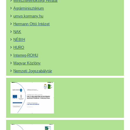
Miniszterelnökségi Hivatal
Agrárminisztérium
umvp.kormany.hu
Hermann Ottó Intézet
NAK
NÉBIH
HURO
Interreg-ROHU
Magyar Közlöny
Nemzeti Jogszabálytár