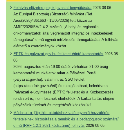
Felhívás előzetes projektjavaslat benyújtására
2026-08-06
Az Európai Bizottság (Bizottság) felhívást (Ref.
Ares(2026)4861663 - 13/05/2026) tett közzé az
AMIF/2026/SA/2.4.2. számú, „A helyi és regionális
önkormányzatok által végrehajtott integrációs intézkedések
támogatása” című egyedi intézkedés támogatására. A felhívás
elérhető a csatolmányok között.
EPTK és palyazat.gov.hu felületet érintő karbantartás
2026-08-
06
2026. augusztus 6-án 19.00 órától várhatóan 21.00 óráig
karbantartási munkálatok miatt a Pályázati Portál
(palyazat.gov.hu), valamint az SSO felület
(https://sso.fair.gov.hu/eif) és szolgáltatásai, beleértve a
Pályázati e-ügyintézés (EPTK) felületet és a Közbeszerzés
rendszert is, nem lesznek elérhetőek. A karbantartás idejére
pályázóink türelmét és megértését köszönjük!
Módosult a „Digitális oktatáshoz való egyenlő hozzáférés
feltételeinek biztosítása a tanulók és a pedagógusok számára”
című (RRF-1.2.1-2021 kódszámú) felhívás
2026-08-05