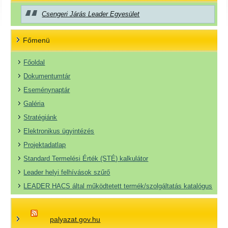
Csengeri Járás Leader Egyesület
Főmenü
Főoldal
Dokumentumtár
Eseménynaptár
Galéria
Stratégiánk
Elektronikus ügyintézés
Projektadatlap
Standard Termelési Érték (STÉ) kalkulátor
Leader helyi felhívások szűrő
LEADER HACS által működtetett termék/szolgáltatás katalógus
palyazat.gov.hu