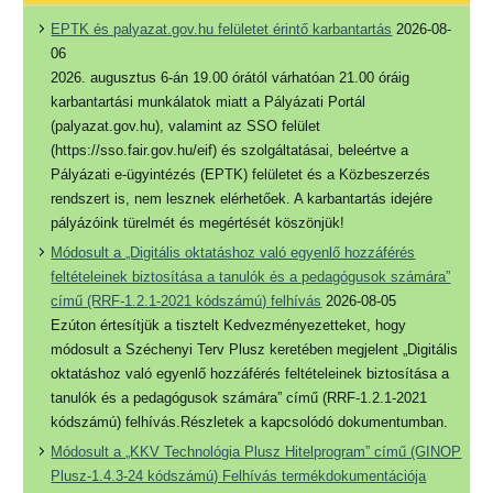
EPTK és palyazat.gov.hu felületet érintő karbantartás
2026-08-
06
2026. augusztus 6-án 19.00 órától várhatóan 21.00 óráig
karbantartási munkálatok miatt a Pályázati Portál
(palyazat.gov.hu), valamint az SSO felület
(https://sso.fair.gov.hu/eif) és szolgáltatásai, beleértve a
Pályázati e-ügyintézés (EPTK) felületet és a Közbeszerzés
rendszert is, nem lesznek elérhetőek. A karbantartás idejére
pályázóink türelmét és megértését köszönjük!
Módosult a „Digitális oktatáshoz való egyenlő hozzáférés
feltételeinek biztosítása a tanulók és a pedagógusok számára”
című (RRF-1.2.1-2021 kódszámú) felhívás
2026-08-05
Ezúton értesítjük a tisztelt Kedvezményezetteket, hogy
módosult a Széchenyi Terv Plusz keretében megjelent „Digitális
oktatáshoz való egyenlő hozzáférés feltételeinek biztosítása a
tanulók és a pedagógusok számára” című (RRF-1.2.1-2021
kódszámú) felhívás.Részletek a kapcsolódó dokumentumban.
Módosult a „KKV Technológia Plusz Hitelprogram” című (GINOP
Plusz-1.4.3-24 kódszámú) Felhívás termékdokumentációja