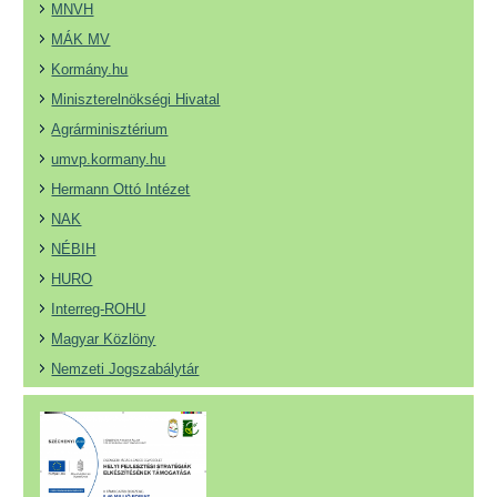
MNVH
MÁK MV
Kormány.hu
Miniszterelnökségi Hivatal
Agrárminisztérium
umvp.kormany.hu
Hermann Ottó Intézet
NAK
NÉBIH
HURO
Interreg-ROHU
Magyar Közlöny
Nemzeti Jogszabálytár