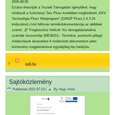
2026-08-05
Ezúton értesítjük a Tisztelt Támogatást Igénylőket, hogy
módosult a Széchenyi Terv Plusz keretében meghirdetett „KKV
Technológia Plusz Hitelprogram” (GINOP Plusz-1.4.3-24
kódszámú) című felhívás termékdokumentációja az alábbiak
szerint. „B” Forgóeszköz hitelcél: Kis támogatástartalmú
számlák összesítője (ME482U) - Technikai, pontosító jellegű
módosítások átvezetése A módosított dokumentum jelen
közlemény megjelenésével egyidejűleg lép hatályba.
pafi.hu
Sajtóközlemény
Published
2021-07-23
|
By
Nagy Attila