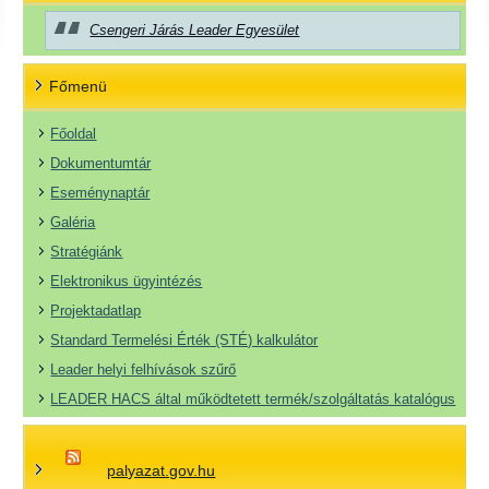
Csengeri Járás Leader Egyesület
Főmenü
Főoldal
Dokumentumtár
Eseménynaptár
Galéria
Stratégiánk
Elektronikus ügyintézés
Projektadatlap
Standard Termelési Érték (STÉ) kalkulátor
Leader helyi felhívások szűrő
LEADER HACS által működtetett termék/szolgáltatás katalógus
palyazat.gov.hu