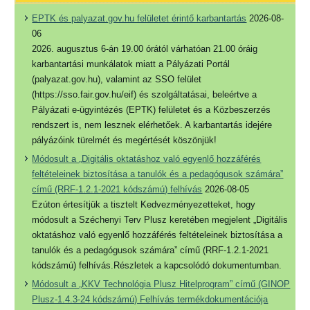
EPTK és palyazat.gov.hu felületet érintő karbantartás
2026-08-
06
2026. augusztus 6-án 19.00 órától várhatóan 21.00 óráig
karbantartási munkálatok miatt a Pályázati Portál
(palyazat.gov.hu), valamint az SSO felület
(https://sso.fair.gov.hu/eif) és szolgáltatásai, beleértve a
Pályázati e-ügyintézés (EPTK) felületet és a Közbeszerzés
rendszert is, nem lesznek elérhetőek. A karbantartás idejére
pályázóink türelmét és megértését köszönjük!
Módosult a „Digitális oktatáshoz való egyenlő hozzáférés
feltételeinek biztosítása a tanulók és a pedagógusok számára”
című (RRF-1.2.1-2021 kódszámú) felhívás
2026-08-05
Ezúton értesítjük a tisztelt Kedvezményezetteket, hogy
módosult a Széchenyi Terv Plusz keretében megjelent „Digitális
oktatáshoz való egyenlő hozzáférés feltételeinek biztosítása a
tanulók és a pedagógusok számára” című (RRF-1.2.1-2021
kódszámú) felhívás.Részletek a kapcsolódó dokumentumban.
Módosult a „KKV Technológia Plusz Hitelprogram” című (GINOP
Plusz-1.4.3-24 kódszámú) Felhívás termékdokumentációja