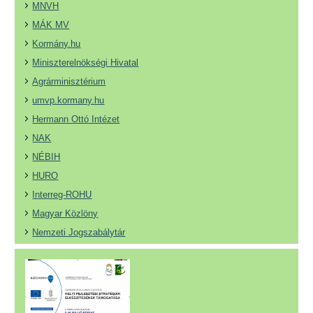
MNVH
MÁK MV
Kormány.hu
Miniszterelnökségi Hivatal
Agrárminisztérium
umvp.kormany.hu
Hermann Ottó Intézet
NAK
NÉBIH
HURO
Interreg-ROHU
Magyar Közlöny
Nemzeti Jogszabálytár