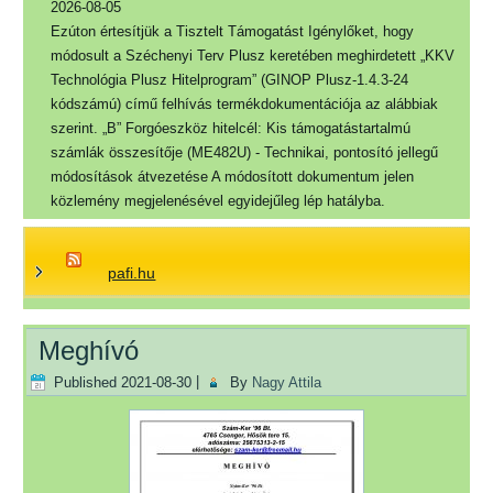
2026-08-05
Ezúton értesítjük a Tisztelt Támogatást Igénylőket, hogy
módosult a Széchenyi Terv Plusz keretében meghirdetett „KKV
Technológia Plusz Hitelprogram” (GINOP Plusz-1.4.3-24
kódszámú) című felhívás termékdokumentációja az alábbiak
szerint. „B” Forgóeszköz hitelcél: Kis támogatástartalmú
számlák összesítője (ME482U) - Technikai, pontosító jellegű
módosítások átvezetése A módosított dokumentum jelen
közlemény megjelenésével egyidejűleg lép hatályba.
pafi.hu
Meghívó
Published
2021-08-30
|
By
Nagy Attila