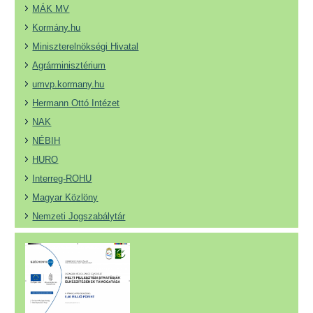
MÁK MV
Kormány.hu
Miniszterelnökségi Hivatal
Agrárminisztérium
umvp.kormany.hu
Hermann Ottó Intézet
NAK
NÉBIH
HURO
Interreg-ROHU
Magyar Közlöny
Nemzeti Jogszabálytár