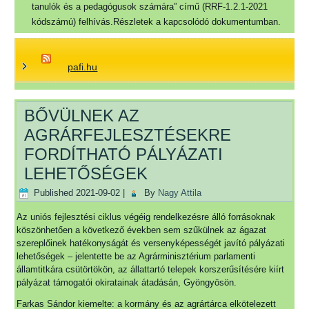
tanulók és a pedagógusok számára” című (RRF-1.2.1-2021
kódszámú) felhívás.Részletek a kapcsolódó dokumentumban.
pafi.hu
BŐVÜLNEK AZ
AGRÁRFEJLESZTÉSEKRE
FORDÍTHATÓ PÁLYÁZATI
LEHETŐSÉGEK
Published
2021-09-02
|
By
Nagy Attila
Az uniós fejlesztési ciklus végéig rendelkezésre álló forrásoknak
köszönhetően a következő években sem szűkülnek az ágazat
szereplőinek hatékonyságát és versenyképességét javító pályázati
lehetőségek – jelentette be az Agrárminisztérium parlamenti
államtitkára csütörtökön, az állattartó telepek korszerűsítésére kiírt
pályázat támogatói okiratainak átadásán, Gyöngyösön.
Farkas Sándor kiemelte: a kormány és az agrártárca elkötelezett