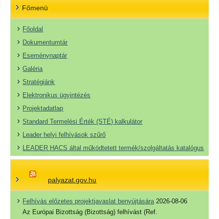
Főmenü
Főoldal
Dokumentumtár
Eseménynaptár
Galéria
Stratégiánk
Elektronikus ügyintézés
Projektadatlap
Standard Termelési Érték (STÉ) kalkulátor
Leader helyi felhívások szűrő
LEADER HACS által működtetett termék/szolgáltatás katalógus
palyazat.gov.hu
Felhívás előzetes projektjavaslat benyújtására
2026-08-06
Az Európai Bizottság (Bizottság) felhívást (Ref.