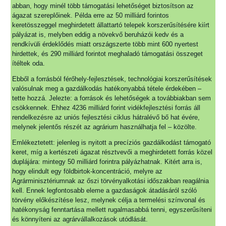
abban, hogy minél több támogatási lehetőséget biztosítson az
ágazat szereplőinek. Példa erre az 50 milliárd forintos
keretösszeggel meghirdetett állattartó telepek korszerűsítésére kiírt
pályázat is, melyben eddig a növekvő beruházói kedv és a
rendkívüli érdeklődés miatt országszerte több mint 600 nyertest
hirdettek, és 290 milliárd forintot meghaladó támogatási összeget
ítéltek oda.
Ebből a forrásból férőhely-fejlesztések, technológiai korszerűsítések
valósulnak meg a gazdálkodás hatékonyabbá tétele érdekében –
tette hozzá. Jelezte: a források és lehetőségek a továbbiakban sem
csökkennek. Ehhez 4236 milliárd forint vidékfejlesztési forrás áll
rendelkezésre az uniós fejlesztési ciklus hátralévő bő hat évére,
melynek jelentős részét az agrárium használhatja fel – közölte.
Emlékeztetett: jelenleg is nyitott a precíziós gazdálkodást támogató
keret, míg a kertészeti ágazat résztvevői a meghirdetett forrás közel
duplájára: mintegy 50 milliárd forintra pályázhatnak. Kitért arra is,
hogy elindult egy földbirtok-koncentráció, melyre az
Agrárminisztériumnak az őszi törvényalkotási időszakban reagálnia
kell. Ennek legfontosabb eleme a gazdaságok átadásáról szóló
törvény előkészítése lesz, melynek célja a termelési színvonal és
hatékonyság fenntartása mellett rugalmasabbá tenni, egyszerűsíteni
és könnyíteni az agrárvállalkozások utódlását.