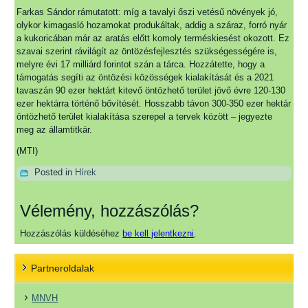
Farkas Sándor rámutatott: míg a tavalyi őszi vetésű növények jó,
olykor kimagasló hozamokat produkáltak, addig a száraz, forró nyár
a kukoricában már az aratás előtt komoly terméskiesést okozott. Ez
szavai szerint rávilágít az öntözésfejlesztés szükségességére is,
melyre évi 17 milliárd forintot szán a tárca. Hozzátette, hogy a
támogatás segíti az öntözési közösségek kialakítását és a 2021
tavaszán 90 ezer hektárt kitevő öntözhető terület jövő évre 120-130
ezer hektárra történő bővítését. Hosszabb távon 300-350 ezer hektár
öntözhető terület kialakítása szerepel a tervek között – jegyezte
meg az államtitkár.
(MTI)
Posted in
Hírek
Vélemény, hozzászólás?
Hozzászólás küldéséhez
be kell jelentkezni
.
Partneroldalak
MNVH