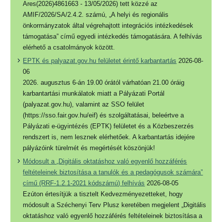
Ares(2026)4861663 - 13/05/2026) tett közzé az
AMIF/2026/SA/2.4.2. számú, „A helyi és regionális
önkormányzatok által végrehajtott integrációs intézkedések
támogatása” című egyedi intézkedés támogatására. A felhívás
elérhető a csatolmányok között.
EPTK és palyazat.gov.hu felületet érintő karbantartás
2026-08-
06
2026. augusztus 6-án 19.00 órától várhatóan 21.00 óráig
karbantartási munkálatok miatt a Pályázati Portál
(palyazat.gov.hu), valamint az SSO felület
(https://sso.fair.gov.hu/eif) és szolgáltatásai, beleértve a
Pályázati e-ügyintézés (EPTK) felületet és a Közbeszerzés
rendszert is, nem lesznek elérhetőek. A karbantartás idejére
pályázóink türelmét és megértését köszönjük!
Módosult a „Digitális oktatáshoz való egyenlő hozzáférés
feltételeinek biztosítása a tanulók és a pedagógusok számára”
című (RRF-1.2.1-2021 kódszámú) felhívás
2026-08-05
Ezúton értesítjük a tisztelt Kedvezményezetteket, hogy
módosult a Széchenyi Terv Plusz keretében megjelent „Digitális
oktatáshoz való egyenlő hozzáférés feltételeinek biztosítása a