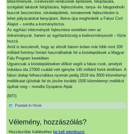
létesítmények, vízelvezető rendszerek építésére, felújítására,
szolgálati lakások felújítására, fejlesztésére, tanya- és falugondnoki
buszok beszerzése, iskolaépületek, tornatermek fejlesztésére is
lehet pályázatokat benyújtani, illetve újra meghirdetik a Falusi Civil
Alapot – sorolta a kormánybiztos.
Az egyházi intézmények fejlesztése esetében nem az
önkormányzat, hanem az egyházközség a kedvezményezett – fűzte
hozzá.
Arról is beszámolt, hogy az elmúlt három évben már több mint 200
milliárd forintnyi forrást használhattak fel a kistelepülések a Magyar
Falu Program keretében.
Ugyancsak a kistelepüléseken élőket segíti a falusi csok, amelyet
indulása óta 27000 család vett igénybe 145 milliárd forint értékben. A
falusi útalap felhasználása nyomán pedig 2019 óta 3000 kilométernyi
mellékutat újítottak fel és jövőre további 1500 kilométernyi mellékút
újulhat meg – mondta Gyopáros Alpár.
(MTI)
Posted in
Hírek
Vélemény, hozzászólás?
Hozzászólás küldéséhez
be kell jelentkezni
.