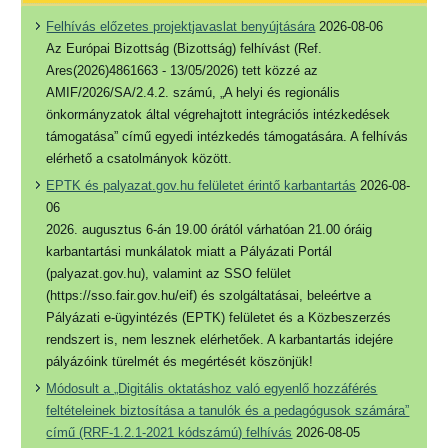
Felhívás előzetes projektjavaslat benyújtására
2026-08-06
Az Európai Bizottság (Bizottság) felhívást (Ref.
Ares(2026)4861663 - 13/05/2026) tett közzé az
AMIF/2026/SA/2.4.2. számú, „A helyi és regionális
önkormányzatok által végrehajtott integrációs intézkedések
támogatása” című egyedi intézkedés támogatására. A felhívás
elérhető a csatolmányok között.
EPTK és palyazat.gov.hu felületet érintő karbantartás
2026-08-
06
2026. augusztus 6-án 19.00 órától várhatóan 21.00 óráig
karbantartási munkálatok miatt a Pályázati Portál
(palyazat.gov.hu), valamint az SSO felület
(https://sso.fair.gov.hu/eif) és szolgáltatásai, beleértve a
Pályázati e-ügyintézés (EPTK) felületet és a Közbeszerzés
rendszert is, nem lesznek elérhetőek. A karbantartás idejére
pályázóink türelmét és megértését köszönjük!
Módosult a „Digitális oktatáshoz való egyenlő hozzáférés
feltételeinek biztosítása a tanulók és a pedagógusok számára”
című (RRF-1.2.1-2021 kódszámú) felhívás
2026-08-05