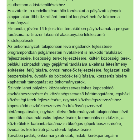
eljuthasson a kistelepülésekhez.
Hozzátette: a rendelkezésre álló forrásokat a pályázati igények
alapján akár több tízmilliárd forinttal kiegészítheti év közben a
kormányzat.
Elmondta, jövőre 14 fejlesztési témakörben pályázhatnak a program
forrásaira az 5 ezer lakosnál alacsonyabb lélekszámú
kistelepülések.
Az önkormányzati tulajdonban lévő ingatlanok fejlesztése
programpontban polgármesteri hivatalként is működő faluházak
fejlesztésére, közösségi terek fejlesztésére, kültéri közösségi terek,
például színpadok vagy gépjármű tárolására alkalmas létesítmény
építésére, felújítására, orvosi rendelők fejlesztésére, fogászati szék
beszerzésére, óvodák és bölcsődék felújítására, korszerűsítésére
kaphatnak támogatást az önkormányzatok.
Szintén lehet pályázni közösségszervezéshez kapcsolódó
eszközbeszerzésre és közösségszervező bértámogatásra, egyházi
közösségi terek fejlesztésére, egyházi közösségszervezéshez
kapcsolódó eszközbeszerzés és közösségszervező
bértámogatására, egyházi, illetve önkormányzati tulajdonában lévő
temetők infrastrukturális fejlesztésére, kommunális eszközök, a
közterületek karbantartásához szükséges gépek beszerzésére,
óvodai és közterületi játszóterek fejlesztésére.
Továbbá járdák, önkormányzati utak, hidak, kerékpárforgalmi