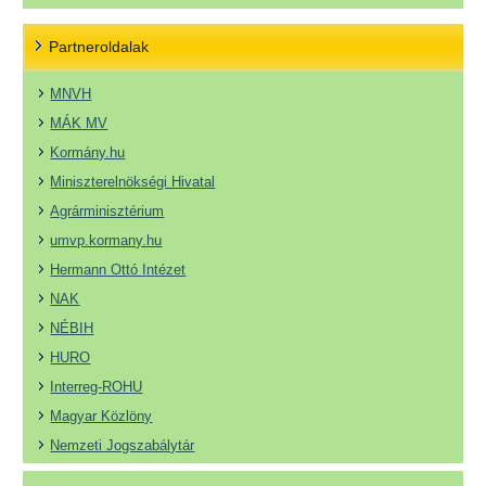
Partneroldalak
MNVH
MÁK MV
Kormány.hu
Miniszterelnökségi Hivatal
Agrárminisztérium
umvp.kormany.hu
Hermann Ottó Intézet
NAK
NÉBIH
HURO
Interreg-ROHU
Magyar Közlöny
Nemzeti Jogszabálytár