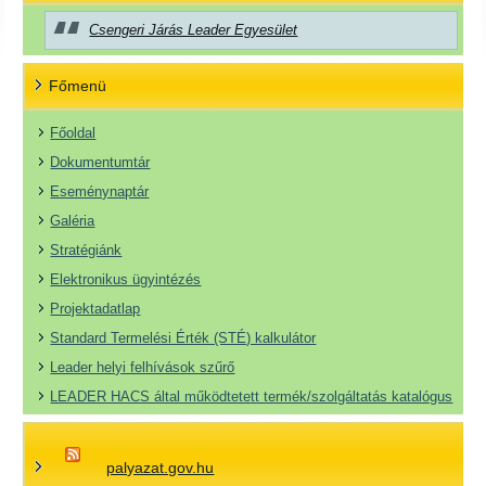
Csengeri Járás Leader Egyesület
Főmenü
Főoldal
Dokumentumtár
Eseménynaptár
Galéria
Stratégiánk
Elektronikus ügyintézés
Projektadatlap
Standard Termelési Érték (STÉ) kalkulátor
Leader helyi felhívások szűrő
LEADER HACS által működtetett termék/szolgáltatás katalógus
palyazat.gov.hu