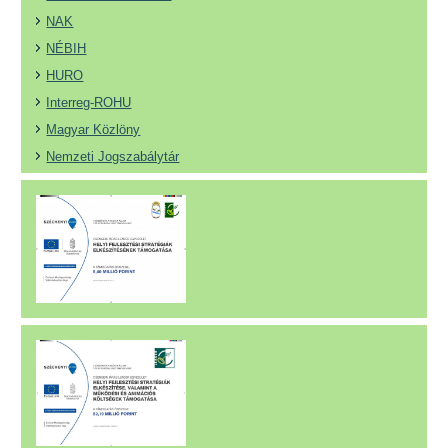
NAK
NÉBIH
HURO
Interreg-ROHU
Magyar Közlöny
Nemzeti Jogszabálytár