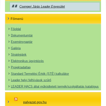
Csengeri Járás Leader Egyesület
Főmenü
Főoldal
Dokumentumtár
Eseménynaptár
Galéria
Stratégiánk
Elektronikus ügyintézés
Projektadatlap
Standard Termelési Érték (STÉ) kalkulátor
Leader helyi felhívások szűrő
LEADER HACS által működtetett termék/szolgáltatás katalógus
palyazat.gov.hu