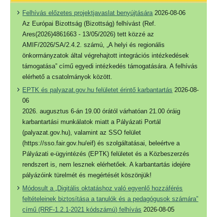
Felhívás előzetes projektjavaslat benyújtására
2026-08-06
Az Európai Bizottság (Bizottság) felhívást (Ref.
Ares(2026)4861663 - 13/05/2026) tett közzé az
AMIF/2026/SA/2.4.2. számú, „A helyi és regionális
önkormányzatok által végrehajtott integrációs intézkedések
támogatása” című egyedi intézkedés támogatására. A felhívás
elérhető a csatolmányok között.
EPTK és palyazat.gov.hu felületet érintő karbantartás
2026-08-
06
2026. augusztus 6-án 19.00 órától várhatóan 21.00 óráig
karbantartási munkálatok miatt a Pályázati Portál
(palyazat.gov.hu), valamint az SSO felület
(https://sso.fair.gov.hu/eif) és szolgáltatásai, beleértve a
Pályázati e-ügyintézés (EPTK) felületet és a Közbeszerzés
rendszert is, nem lesznek elérhetőek. A karbantartás idejére
pályázóink türelmét és megértését köszönjük!
Módosult a „Digitális oktatáshoz való egyenlő hozzáférés
feltételeinek biztosítása a tanulók és a pedagógusok számára”
című (RRF-1.2.1-2021 kódszámú) felhívás
2026-08-05