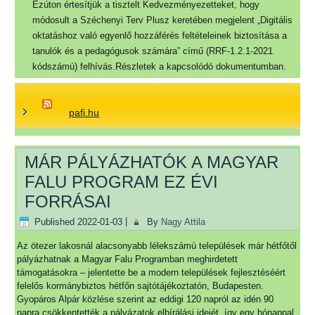
Ezúton értesítjük a tisztelt Kedvezményezetteket, hogy
módosult a Széchenyi Terv Plusz keretében megjelent „Digitális
oktatáshoz való egyenlő hozzáférés feltételeinek biztosítása a
tanulók és a pedagógusok számára” című (RRF-1.2.1-2021
kódszámú) felhívás.Részletek a kapcsolódó dokumentumban.
pafi.hu
MÁR PÁLYÁZHATÓK A MAGYAR
FALU PROGRAM EZ ÉVI
FORRÁSAI
Published
2022-01-03
|
By
Nagy Attila
Az ötezer lakosnál alacsonyabb lélekszámú települések már hétfőtől
pályázhatnak a Magyar Falu Programban meghirdetett
támogatásokra – jelentette be a modern települések fejlesztéséért
felelős kormánybiztos hétfőn sajtótájékoztatón, Budapesten.
Gyopáros Alpár közlése szerint az eddigi 120 napról az idén 90
napra csökkentették a pályázatok elbírálási idejét, így egy hónappal