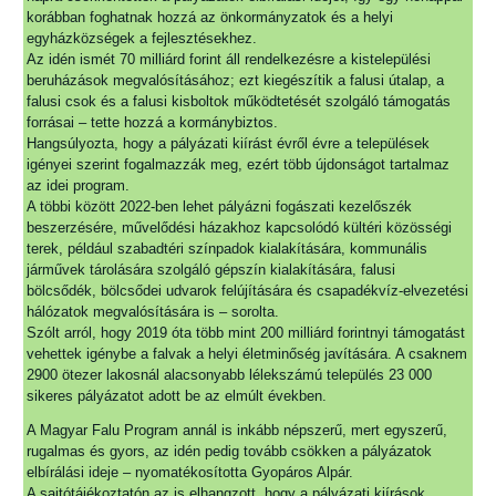
korábban foghatnak hozzá az önkormányzatok és a helyi
egyházközségek a fejlesztésekhez.
Az idén ismét 70 milliárd forint áll rendelkezésre a kistelepülési
beruházások megvalósításához; ezt kiegészítik a falusi útalap, a
falusi csok és a falusi kisboltok működtetését szolgáló támogatás
forrásai – tette hozzá a kormánybiztos.
Hangsúlyozta, hogy a pályázati kiírást évről évre a települések
igényei szerint fogalmazzák meg, ezért több újdonságot tartalmaz
az idei program.
A többi között 2022-ben lehet pályázni fogászati kezelőszék
beszerzésére, művelődési házakhoz kapcsolódó kültéri közösségi
terek, például szabadtéri színpadok kialakítására, kommunális
járművek tárolására szolgáló gépszín kialakítására, falusi
bölcsődék, bölcsődei udvarok felújítására és csapadékvíz-elvezetési
hálózatok megvalósítására is – sorolta.
Szólt arról, hogy 2019 óta több mint 200 milliárd forintnyi támogatást
vehettek igénybe a falvak a helyi életminőség javítására. A csaknem
2900 ötezer lakosnál alacsonyabb lélekszámú település 23 000
sikeres pályázatot adott be az elmúlt években.
A Magyar Falu Program annál is inkább népszerű, mert egyszerű,
rugalmas és gyors, az idén pedig tovább csökken a pályázatok
elbírálási ideje – nyomatékosította Gyopáros Alpár.
A sajtótájékoztatón az is elhangzott, hogy a pályázati kiírások