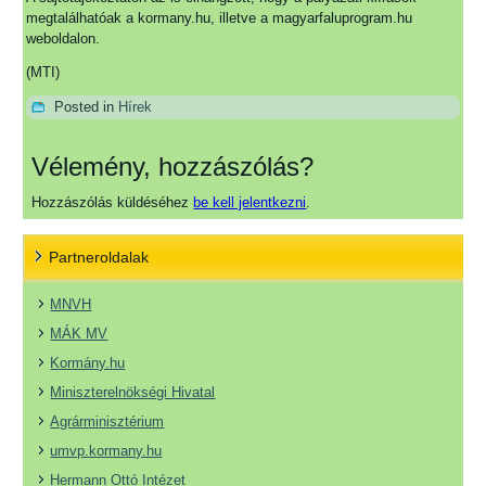
megtalálhatóak a kormany.hu, illetve a magyarfaluprogram.hu
weboldalon.
(MTI)
Posted in
Hírek
Vélemény, hozzászólás?
Hozzászólás küldéséhez
be kell jelentkezni
.
Partneroldalak
MNVH
MÁK MV
Kormány.hu
Miniszterelnökségi Hivatal
Agrárminisztérium
umvp.kormany.hu
Hermann Ottó Intézet