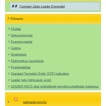
Csengeri Járás Leader Egyesület
Főmenü
Főoldal
Dokumentumtár
Eseménynaptár
Galéria
Stratégiánk
Elektronikus ügyintézés
Projektadatlap
Standard Termelési Érték (STÉ) kalkulátor
Leader helyi felhívások szűrő
LEADER HACS által működtetett termék/szolgáltatás katalógus
palyazat.gov.hu