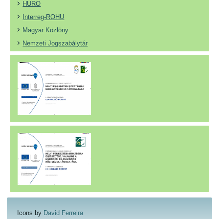
HURO
Interreg-ROHU
Magyar Közlöny
Nemzeti Jogszabálytár
Icons by
David Ferreira