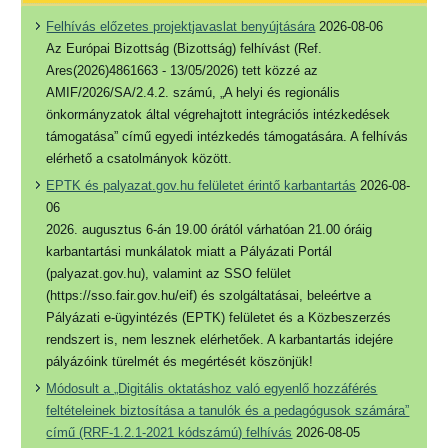
Felhívás előzetes projektjavaslat benyújtására
2026-08-06
Az Európai Bizottság (Bizottság) felhívást (Ref.
Ares(2026)4861663 - 13/05/2026) tett közzé az
AMIF/2026/SA/2.4.2. számú, „A helyi és regionális
önkormányzatok által végrehajtott integrációs intézkedések
támogatása” című egyedi intézkedés támogatására. A felhívás
elérhető a csatolmányok között.
EPTK és palyazat.gov.hu felületet érintő karbantartás
2026-08-
06
2026. augusztus 6-án 19.00 órától várhatóan 21.00 óráig
karbantartási munkálatok miatt a Pályázati Portál
(palyazat.gov.hu), valamint az SSO felület
(https://sso.fair.gov.hu/eif) és szolgáltatásai, beleértve a
Pályázati e-ügyintézés (EPTK) felületet és a Közbeszerzés
rendszert is, nem lesznek elérhetőek. A karbantartás idejére
pályázóink türelmét és megértését köszönjük!
Módosult a „Digitális oktatáshoz való egyenlő hozzáférés
feltételeinek biztosítása a tanulók és a pedagógusok számára”
című (RRF-1.2.1-2021 kódszámú) felhívás
2026-08-05