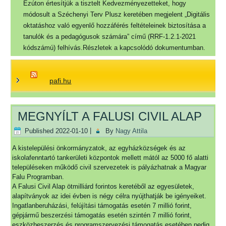
Ezúton értesítjük a tisztelt Kedvezményezetteket, hogy
módosult a Széchenyi Terv Plusz keretében megjelent „Digitális
oktatáshoz való egyenlő hozzáférés feltételeinek biztosítása a
tanulók és a pedagógusok számára” című (RRF-1.2.1-2021
kódszámú) felhívás.Részletek a kapcsolódó dokumentumban.
pafi.hu
MEGNYÍLT A FALUSI CIVIL ALAP
Published
2022-01-10
|
By
Nagy Attila
A kistelepülési önkormányzatok, az egyházközségek és az
iskolafenntartó tankerületi központok mellett mától az 5000 fő alatti
településeken működő civil szervezetek is pályázhatnak a Magyar
Falu Programban.
A Falusi Civil Alap ötmilliárd forintos keretéből az egyesületek,
alapítványok az idei évben is négy célra nyújthatják be igényeiket.
Ingatlanberuházási, felújítási támogatás esetén 7 millió forint,
gépjármű beszerzési támogatás esetén szintén 7 millió forint,
eszközbeszerzés és programszervezési támogatás esetében pedig