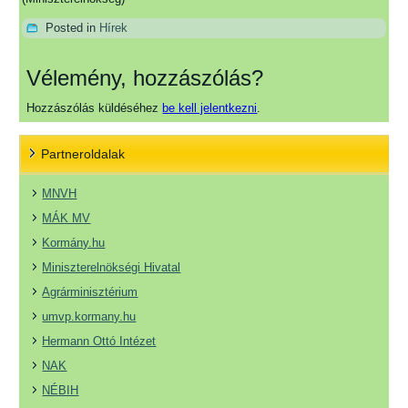
Posted in
Hírek
Vélemény, hozzászólás?
Hozzászólás küldéséhez
be kell jelentkezni
.
Partneroldalak
MNVH
MÁK MV
Kormány.hu
Miniszterelnökségi Hivatal
Agrárminisztérium
umvp.kormany.hu
Hermann Ottó Intézet
NAK
NÉBIH