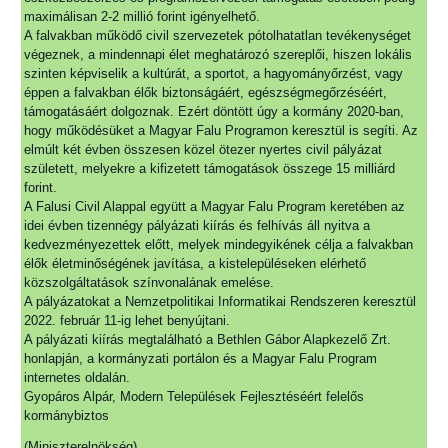
maximálisan 2-2 millió forint igényelhető.
A falvakban működő civil szervezetek pótolhatatlan tevékenységet
végeznek, a mindennapi élet meghatározó szereplői, hiszen lokális
szinten képviselik a kultúrát, a sportot, a hagyományőrzést, vagy
éppen a falvakban élők biztonságáért, egészségmegőrzéséért,
támogatásáért dolgoznak. Ezért döntött úgy a kormány 2020-ban,
hogy működésüket a Magyar Falu Programon keresztül is segíti. Az
elmúlt két évben összesen közel ötezer nyertes civil pályázat
született, melyekre a kifizetett támogatások összege 15 milliárd
forint.
A Falusi Civil Alappal együtt a Magyar Falu Program keretében az
idei évben tizennégy pályázati kiírás és felhívás áll nyitva a
kedvezményezettek előtt, melyek mindegyikének célja a falvakban
élők életminőségének javítása, a kistelepüléseken elérhető
közszolgáltatások színvonalának emelése.
A pályázatokat a Nemzetpolitikai Informatikai Rendszeren keresztül
2022. február 11-ig lehet benyújtani.
A pályázati kiírás megtalálható a Bethlen Gábor Alapkezelő Zrt.
honlapján, a kormányzati portálon és a Magyar Falu Program
internetes oldalán.
Gyopáros Alpár, Modern Települések Fejlesztéséért felelős
kormánybiztos
(Miniszterelnökség)