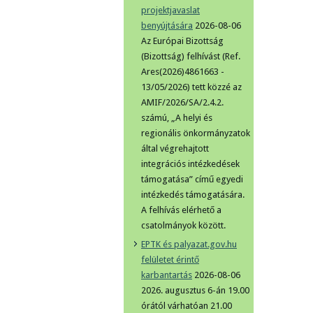
projektjavaslat
benyújtására
2026-08-06
Az Európai Bizottság
(Bizottság) felhívást (Ref.
Ares(2026)4861663 -
13/05/2026) tett közzé az
AMIF/2026/SA/2.4.2.
számú, „A helyi és
regionális önkormányzatok
által végrehajtott
integrációs intézkedések
támogatása” című egyedi
intézkedés támogatására.
A felhívás elérhető a
csatolmányok között.
EPTK és palyazat.gov.hu
felületet érintő
karbantartás
2026-08-06
2026. augusztus 6-án 19.00
órától várhatóan 21.00