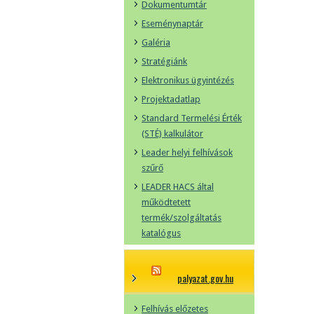
Dokumentumtár
Eseménynaptár
Galéria
Stratégiánk
Elektronikus ügyintézés
Projektadatlap
Standard Termelési Érték
(STÉ) kalkulátor
Leader helyi felhívások
szűrő
LEADER HACS által
működtetett
termék/szolgáltatás
katalógus
palyazat.gov.hu
Felhívás előzetes