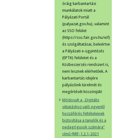
óráig karbantartási
munkálatok miatt a
Pályázati Portál
(palyazat.gov.hu), valamint
az SSO felület
(https://sso.fair.gov.hu/eif)
és szolgáltatásai, beleértve
a Pályázati e-ügyintézés
(EPTK) felületet és a
Közbeszerzés rendszert is,
nem lesznek elérhetőek. A
karbantartás idejére
pályázóink türelmét és
megértését köszönjük!
Módosult a „Digitális
oktatáshoz való egyenlő
hozzáférés feltételeinek
biztosítása a tanulók és a
pedagógusok számára”
című (RRF-1.2.1-2021