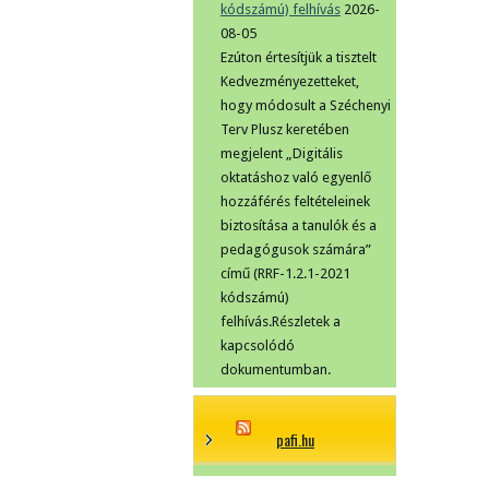
kódszámú) felhívás
2026-
08-05
Ezúton értesítjük a tisztelt
Kedvezményezetteket,
hogy módosult a Széchenyi
Terv Plusz keretében
megjelent „Digitális
oktatáshoz való egyenlő
hozzáférés feltételeinek
biztosítása a tanulók és a
pedagógusok számára”
című (RRF-1.2.1-2021
kódszámú)
felhívás.Részletek a
kapcsolódó
dokumentumban.
pafi.hu