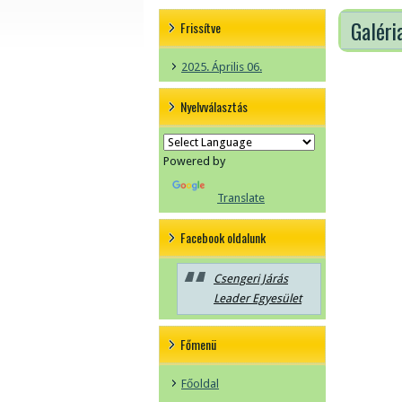
Galéri
Frissítve
2025. Április 06.
Nyelvválasztás
Powered by
Translate
Facebook oldalunk
Csengeri Járás
Leader Egyesület
Főmenü
Főoldal