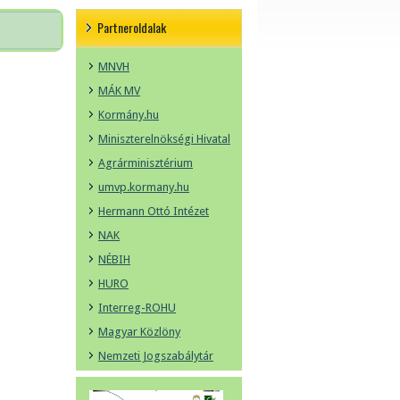
Partneroldalak
MNVH
MÁK MV
Kormány.hu
Miniszterelnökségi Hivatal
Agrárminisztérium
umvp.kormany.hu
Hermann Ottó Intézet
NAK
NÉBIH
HURO
Interreg-ROHU
Magyar Közlöny
Nemzeti Jogszabálytár