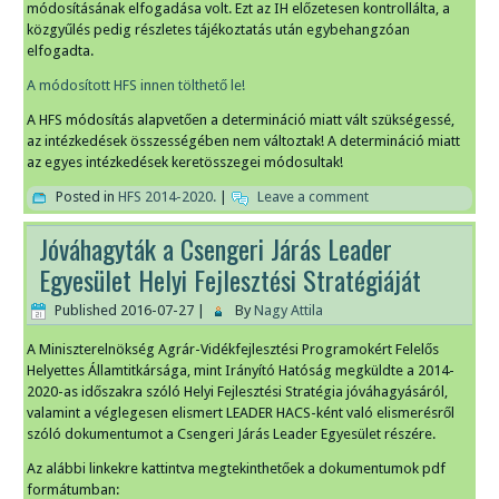
módosításának elfogadása volt. Ezt az IH előzetesen kontrollálta, a
közgyűlés pedig részletes tájékoztatás után egybehangzóan
elfogadta.
A módosított HFS innen tölthető le!
A HFS módosítás alapvetően a determináció miatt vált szükségessé,
az intézkedések összességében nem változtak! A determináció miatt
az egyes intézkedések keretösszegei módosultak!
Posted in
HFS 2014-2020.
|
Leave a comment
Jóváhagyták a Csengeri Járás Leader
Egyesület Helyi Fejlesztési Stratégiáját
Published
2016-07-27
|
By
Nagy Attila
A Miniszterelnökség Agrár-Vidékfejlesztési Programokért Felelős
Helyettes Államtitkársága, mint Irányító Hatóság megküldte a 2014-
2020-as időszakra szóló Helyi Fejlesztési Stratégia jóváhagyásáról,
valamint a véglegesen elismert LEADER HACS-ként való elismerésről
szóló dokumentumot a Csengeri Járás Leader Egyesület részére.
Az alábbi linkekre kattintva megtekinthetőek a dokumentumok pdf
formátumban: