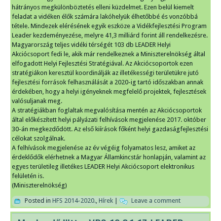
hátrányos megkülönböztetés elleni küzdelmet. Ezen belül kiemelt
feladat a vidéken élők számára lakóhelyük élhetőbbé és vonzóbbá
tétele. Mindezek elérésének egyik eszköze a Vidékfejlesztési Program
Leader kezdeményezése, melyre 41,3 milliárd forint áll rendelkezésre.
Magyarország teljes vidéki térségét 103 db LEADER Helyi
Akciócsoport fedi le, akik már rendelkeznek a Miniszterelnökség által
elfogadott Helyi Fejlesztési Stratégiával. Az Akciócsoportok ezen
stratégiákon keresztül koordinálják az illetékességi területükre jutó
fejlesztési források felhasználását a 2020-ig tartó időszakban annak
érdekében, hogy a helyi igényeknek megfelelő projektek, fejlesztések
valósuljanak meg.
A stratégiákban foglaltak megvalósítása mentén az Akciócsoportok
által előkészített helyi pályázati felhívások megjelenése 2017. október
30-án megkezdődött. Az első kiírások főként helyi gazdaságfejlesztési
célokat szolgálnak.
A felhívások megjelenése az év végéig folyamatos lesz, amiket az
érdeklődők elérhetnek a Magyar Államkincstár honlapján, valamint az
egyes területileg illetékes LEADER Helyi Akciócsoport elektronikus
felületén is.
(Miniszterelnökség)
Posted in
HFS 2014-2020.
,
Hírek
|
Leave a comment