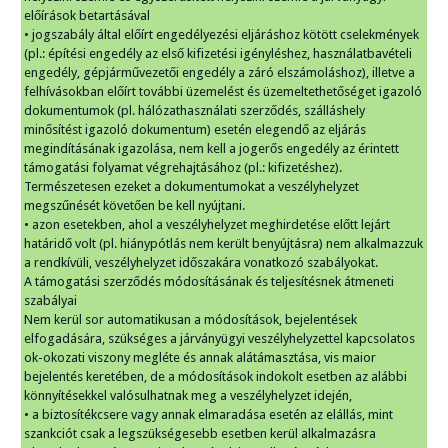
előírások betartásával
• jogszabály által előírt engedélyezési eljáráshoz kötött cselekmények
(pl.: építési engedély az első kifizetési igényléshez, használatbavételi
engedély, gépjárművezetői engedély a záró elszámoláshoz), illetve a
felhívásokban előírt további üzemelést és üzemeltethetőséget igazoló
dokumentumok (pl. hálózathasználati szerződés, szálláshely
minősítést igazoló dokumentum) esetén elegendő az eljárás
megindításának igazolása, nem kell a jogerős engedély az érintett
támogatási folyamat végrehajtásához (pl.: kifizetéshez).
Természetesen ezeket a dokumentumokat a veszélyhelyzet
megszűnését követően be kell nyújtani.
• azon esetekben, ahol a veszélyhelyzet meghirdetése előtt lejárt
határidő volt (pl. hiánypótlás nem került benyújtásra) nem alkalmazzuk
a rendkívüli, veszélyhelyzet időszakára vonatkozó szabályokat.
A támogatási szerződés módosításának és teljesítésnek átmeneti
szabályai
Nem kerül sor automatikusan a módosítások, bejelentések
elfogadására, szükséges a járványügyi veszélyhelyzettel kapcsolatos
ok-okozati viszony megléte és annak alátámasztása, vis maior
bejelentés keretében, de a módosítások indokolt esetben az alábbi
könnyítésekkel valósulhatnak meg a veszélyhelyzet idején,
• a biztosítékcsere vagy annak elmaradása esetén az elállás, mint
szankciót csak a legszükségesebb esetben kerül alkalmazásra