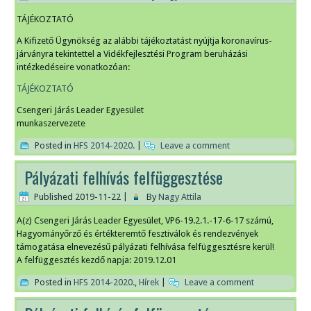
TÁJÉKOZTATÓ
A Kifizető Ügynökség az alábbi tájékoztatást nyújtja koronavírus-
járványra tekintettel a Vidékfejlesztési Program beruházási
intézkedéseire vonatkozóan:
TÁJÉKOZTATÓ
Csengeri Járás Leader Egyesület
munkaszervezete
Posted in
HFS 2014-2020.
|
Leave a comment
Pályázati felhívás felfüggesztése
Published
2019-11-22
|
By
Nagy Attila
A(z) Csengeri Járás Leader Egyesület, VP6-19.2.1.-17-6-17 számú,
Hagyományőrző és értékteremtő fesztiválok és rendezvények
támogatása elnevezésű pályázati felhívása felfüggesztésre kerül!
A felfüggesztés kezdő napja: 2019.12.01
Posted in
HFS 2014-2020.
,
Hírek
|
Leave a comment