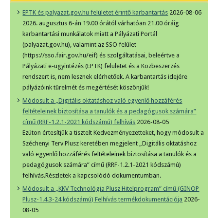
EPTK és palyazat.gov.hu felületet érintő karbantartás
2026-08-06
2026. augusztus 6-án 19.00 órától várhatóan 21.00 óráig
karbantartási munkálatok miatt a Pályázati Portál
(palyazat.gov.hu), valamint az SSO felület
(https://sso.fair.gov.hu/eif) és szolgáltatásai, beleértve a
Pályázati e-ügyintézés (EPTK) felületet és a Közbeszerzés
rendszert is, nem lesznek elérhetőek. A karbantartás idejére
pályázóink türelmét és megértését köszönjük!
Módosult a „Digitális oktatáshoz való egyenlő hozzáférés
feltételeinek biztosítása a tanulók és a pedagógusok számára”
című (RRF-1.2.1-2021 kódszámú) felhívás
2026-08-05
Ezúton értesítjük a tisztelt Kedvezményezetteket, hogy módosult a
Széchenyi Terv Plusz keretében megjelent „Digitális oktatáshoz
való egyenlő hozzáférés feltételeinek biztosítása a tanulók és a
pedagógusok számára” című (RRF-1.2.1-2021 kódszámú)
felhívás.Részletek a kapcsolódó dokumentumban.
Módosult a „KKV Technológia Plusz Hitelprogram” című (GINOP
Plusz-1.4.3-24 kódszámú) Felhívás termékdokumentációja
2026-
08-05