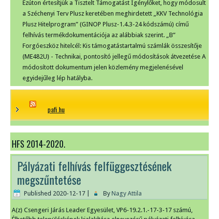
Ezúton értesítjük a Tisztelt Támogatást Igénylőket, hogy módosult
a Széchenyi Terv Plusz keretében meghirdetett „KKV Technológia
Plusz Hitelprogram” (GINOP Plusz-1.4.3-24 kódszámú) című
felhívás termékdokumentációja az alábbiak szerint. „B”
Forgóeszköz hitelcél: Kis támogatástartalmú számlák összesítője
(ME482U) - Technikai, pontosító jellegű módosítások átvezetése A
módosított dokumentum jelen közlemény megjelenésével
egyidejűleg lép hatályba.
pafi.hu
HFS 2014-2020.
Pályázati felhívás felfüggesztésének
megszűntetése
Published
2020-12-17
|
By
Nagy Attila
A(z) Csengeri Járás Leader Egyesület, VP6-19.2.1.-17-3-17 számú,