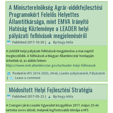
A Miniszterelnökség Agrár-vidékfejlesztési
Programokért Felelős Helyettes
Államtitkársága, mint EMVA Irányító
Hatóság Közleménye a LEADER helyi
pályázati felhívások megjelenéséről
Published
2017-10-30
|
By
Nagy Attila
A LEADER helyi pályázati felhívások megjelenése a mai naptól
megkezdődik. A felhívások a Magyar Államkincstár honlapján
érhetőek el, az alábbi linken:
https://www.mvh.allamkincstar.gov.hu/leader-helyi-felhivasok
Posted in
HFS 2014-2020.
,
Hírek
,
Leader pályázataink
,
Pályázatok
|
Leave a comment
Módosított Helyi Fejlesztési Stratégia
Published
2017-05-25
|
By
Nagy Attila
A Csengeri Járás Leader Egyesület közgyűlése 2017. május 25-én
tartotta soros ülését, melynek legfontosabb témája a HFS