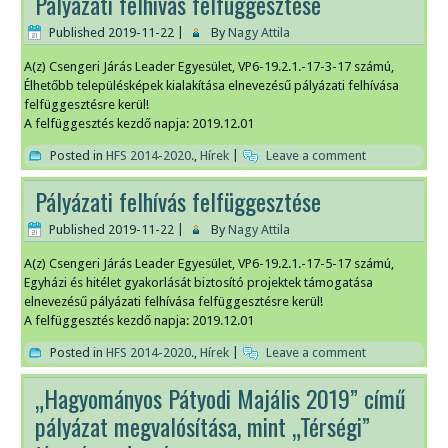
Pályázati felhívás felfüggesztése
Published
2019-11-22
|
By
Nagy Attila
A(z) Csengeri Járás Leader Egyesület, VP6-19.2.1.-17-3-17 számú,
Élhetőbb településképek kialakítása elnevezésű pályázati felhívása
felfüggesztésre kerül!
A felfüggesztés kezdő napja: 2019.12.01
Posted in
HFS 2014-2020.
,
Hírek
|
Leave a comment
Pályázati felhívás felfüggesztése
Published
2019-11-22
|
By
Nagy Attila
A(z) Csengeri Járás Leader Egyesület, VP6-19.2.1.-17-5-17 számú,
Egyházi és hitélet gyakorlását biztosító projektek támogatása
elnevezésű pályázati felhívása felfüggesztésre kerül!
A felfüggesztés kezdő napja: 2019.12.01
Posted in
HFS 2014-2020.
,
Hírek
|
Leave a comment
„Hagyományos Pátyodi Majális 2019” című
pályázat megvalósítása, mint „Térségi”