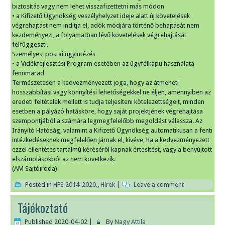
biztosítás vagy nem lehet visszafizettetni más módon
• a Kifizető Ügynökség veszélyhelyzet ideje alatt új követelések
végrehajtást nem indítja el, adók módjára történő behajtását nem
kezdeményezi, a folyamatban lévő követelések végrehajtását
felfüggeszti.
Személyes, postai ügyintézés
• a Vidékfejlesztési Program esetében az ügyfélkapu használata
fennmarad
Természetesen a kedvezményezett joga, hogy az átmeneti
hosszabbítási vagy könnyítési lehetőségekkel ne éljen, amennyiben az
eredeti feltételek mellett is tudja teljesíteni kötelezettségeit, minden
esetben a pályázó hatásköre, hogy saját projektjének végrehajtása
szempontjából a számára legmegfelelőbb megoldást válassza. Az
Irányító Hatóság, valamint a Kifizető Ügynökség automatikusan a fenti
intézkedéseknek megfelelően járnak el, kivéve, ha a kedvezményezett
ezzel ellentétes tartalmú kéréséről kapnak értesítést, vagy a benyújtott
elszámolásokból az nem következik.
(AM Sajtóiroda)
Posted in
HFS 2014-2020.
,
Hírek
|
Leave a comment
Tájékoztató
Published
2020-04-02
|
By
Nagy Attila