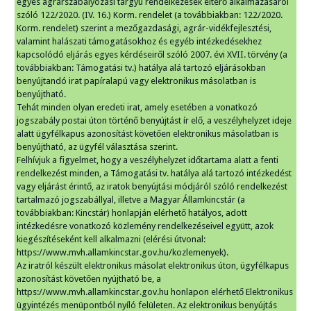
egyes agrárszabályozási tárgyú rendelkezések eltérő alkalmazásáról
szóló 122/2020. (IV. 16.) Korm. rendelet (a továbbiakban: 122/2020.
Korm. rendelet) szerint a mezőgazdasági, agrár-vidékfejlesztési,
valamint halászati támogatásokhoz és egyéb intézkedésekhez
kapcsolódó eljárás egyes kérdéseiről szóló 2007. évi XVII. törvény (a
továbbiakban: Támogatási tv.) hatálya alá tartozó eljárásokban
benyújtandó irat papíralapú vagy elektronikus másolatban is
benyújtható.
Tehát minden olyan eredeti irat, amely esetében a vonatkozó
jogszabály postai úton történő benyújtást ír elő, a veszélyhelyzet ideje
alatt ügyfélkapus azonosítást követően elektronikus másolatban is
benyújtható, az ügyfél választása szerint.
Felhívjuk a figyelmet, hogy a veszélyhelyzet időtartama alatt a fenti
rendelkezést minden, a Támogatási tv. hatálya alá tartozó intézkedést
vagy eljárást érintő, az iratok benyújtási módjáról szóló rendelkezést
tartalmazó jogszabállyal, illetve a Magyar Államkincstár (a
továbbiakban: Kincstár) honlapján elérhető hatályos, adott
intézkedésre vonatkozó közlemény rendelkezéseivel együtt, azok
kiegészítéseként kell alkalmazni (elérési útvonal:
https://www.mvh.allamkincstar.gov.hu/kozlemenyek).
Az iratról készült elektronikus másolat elektronikus úton, ügyfélkapus
azonosítást követően nyújtható be, a
https://www.mvh.allamkincstar.gov.hu honlapon elérhető Elektronikus
ügyintézés menüpontból nyíló felületen. Az elektronikus benyújtás