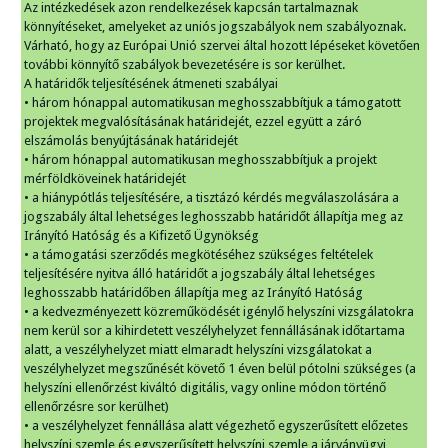
Az intézkedések azon rendelkezések kapcsán tartalmaznak
könnyítéseket, amelyeket az uniós jogszabályok nem szabályoznak.
Várható, hogy az Európai Unió szervei által hozott lépéseket követően
további könnyítő szabályok bevezetésére is sor kerülhet.
A határidők teljesítésének átmeneti szabályai
• három hónappal automatikusan meghosszabbítjuk a támogatott
projektek megvalósításának határidejét, ezzel együtt a záró
elszámolás benyújtásának határidejét
• három hónappal automatikusan meghosszabbítjuk a projekt
mérföldköveinek határidejét
• a hiánypótlás teljesítésére, a tisztázó kérdés megválaszolására a
jogszabály által lehetséges leghosszabb határidőt állapítja meg az
Irányító Hatóság és a Kifizető Ügynökség
• a támogatási szerződés megkötéséhez szükséges feltételek
teljesítésére nyitva álló határidőt a jogszabály által lehetséges
leghosszabb határidőben állapítja meg az Irányító Hatóság
• a kedvezményezett közreműködését igénylő helyszíni vizsgálatokra
nem kerül sor a kihirdetett veszélyhelyzet fennállásának időtartama
alatt, a veszélyhelyzet miatt elmaradt helyszíni vizsgálatokat a
veszélyhelyzet megszűnését követő 1 éven belül pótolni szükséges (a
helyszíni ellenőrzést kiváltó digitális, vagy online módon történő
ellenőrzésre sor kerülhet)
• a veszélyhelyzet fennállása alatt végezhető egyszerűsített előzetes
helyszíni szemle és egyszerűsített helyszíni szemle a járványügyi