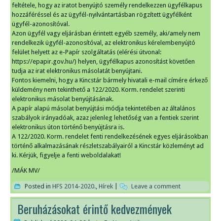
feltétele, hogy az iratot benyújtó személy rendelkezzen ügyfélkapus
hozzáféréssel és az ügyfél-nyilvántartásban rögzített ügyfélként
ügyfél-azonosítóval.
Azon ügyfél vagy eljárásban érintett egyéb személy, aki/amely nem
rendelkezik ügyfél-azonosítóval, az elektronikus kérelembenyújtó
felület helyett az e-Papír szolgáltatás (elérési útvonal:
https://epapir.gov.hu/) helyen, ügyfélkapus azonosítást követően
tudja az irat elektronikus másolatát benyújtani.
Fontos kiemelni, hogy a Kincstár bármely hivatali e-mail címére érkező
küldemény nem tekinthető a 122/2020. Korm. rendelet szerinti
elektronikus másolat benyújtásának.
A papír alapú másolat benyújtási módja tekintetében az általános
szabályok irányadóak, azaz jelenleg lehetőség van a fentiek szerint
elektronikus úton történő benyújtásra is.
A 122/2020. Korm. rendelet fenti rendelkezésének egyes eljárásokban
történő alkalmazásának részletszabályairól a Kincstár közleményt ad
ki. Kérjük, figyelje a fenti weboldalakat!
/MÁK MV/
Posted in
HFS 2014-2020.
,
Hírek
|
Leave a comment
Beruházásokat érintő kedvezmények