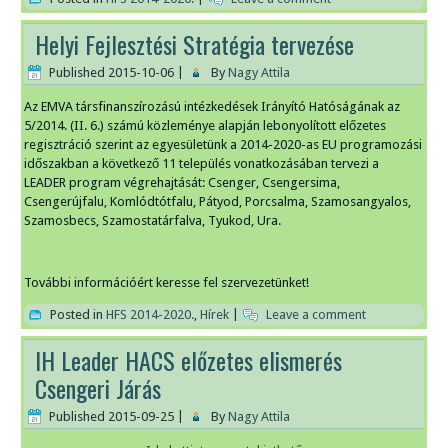
Helyi Fejlesztési Stratégia tervezése
Published
2015-10-06
|
By
Nagy Attila
Az EMVA társfinanszírozású intézkedések Irányító Hatóságának az
5/2014. (II. 6.) számú közleménye alapján lebonyolított előzetes
regisztráció szerint az egyesületünk a 2014-2020-as EU programozási
időszakban a következő 11 település vonatkozásában tervezi a
LEADER program végrehajtását: Csenger, Csengersima,
Csengerújfalu, Komlódtótfalu, Pátyod, Porcsalma, Szamosangyalos,
Szamosbecs, Szamostatárfalva, Tyukod, Ura.
További információért keresse fel szervezetünket!
Posted in
HFS 2014-2020.
,
Hírek
|
Leave a comment
IH Leader HACS előzetes elismerés
Csengeri Járás
Published
2015-09-25
|
By
Nagy Attila