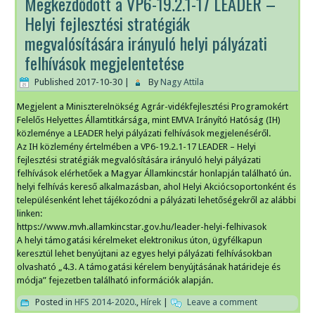
Megkezdődött a VP6-19.2.1-17 LEADER –
Helyi fejlesztési stratégiák
megvalósítására irányuló helyi pályázati
felhívások megjelentetése
Published
2017-10-30
|
By
Nagy Attila
Megjelent a Miniszterelnökség Agrár-vidékfejlesztési Programokért
Felelős Helyettes Államtitkársága, mint EMVA Irányító Hatóság (IH)
közleménye a LEADER helyi pályázati felhívások megjelenéséről.
Az IH közlemény értelmében a VP6-19.2.1-17 LEADER – Helyi
fejlesztési stratégiák megvalósítására irányuló helyi pályázati
felhívások elérhetőek a Magyar Államkincstár honlapján található ún.
helyi felhívás kereső alkalmazásban, ahol Helyi Akciócsoportonként és
településenként lehet tájékozódni a pályázati lehetőségekről az alábbi
linken:
https://www.mvh.allamkincstar.gov.hu/leader-helyi-felhivasok
A helyi támogatási kérelmeket elektronikus úton, ügyfélkapun
keresztül lehet benyújtani az egyes helyi pályázati felhívásokban
olvasható „4.3. A támogatási kérelem benyújtásának határideje és
módja” fejezetben található információk alapján.
Posted in
HFS 2014-2020.
,
Hírek
|
Leave a comment