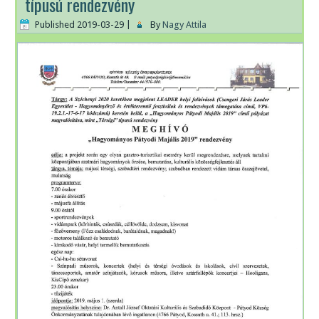
típusú rendezvény
Published
2019-03-29
|
By
Nagy Attila