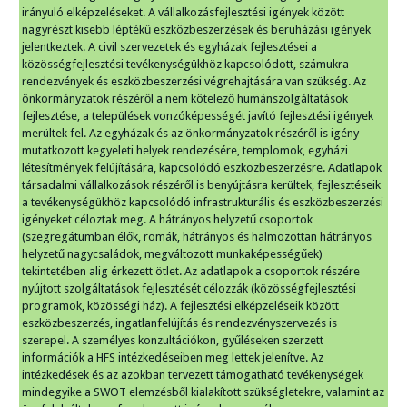
irányuló elképzeléseket. A vállalkozásfejlesztési igények között
nagyrészt kisebb léptékű eszközbeszerzések és beruházási igények
jelentkeztek. A civil szervezetek és egyházak fejlesztései a
közösségfejlesztési tevékenységükhöz kapcsolódott, számukra
rendezvények és eszközbeszerzési végrehajtására van szükség. Az
önkormányzatok részéről a nem kötelező humánszolgáltatások
fejlesztése, a települések vonzóképességét javító fejlesztési igények
merültek fel. Az egyházak és az önkormányzatok részéről is igény
mutatkozott kegyeleti helyek rendezésére, templomok, egyházi
létesítmények felújítására, kapcsolódó eszközbeszerzésre. Adatlapok
társadalmi vállalkozások részéről is benyújtásra kerültek, fejlesztéseik
a tevékenységükhöz kapcsolódó infrastrukturális és eszközbeszerzési
igényeket céloztak meg. A hátrányos helyzetű csoportok
(szegregátumban élők, romák, hátrányos és halmozottan hátrányos
helyzetű nagycsaládok, megváltozott munkaképességűek)
tekintetében alig érkezett ötlet. Az adatlapok a csoportok részére
nyújtott szolgáltatások fejlesztését célozzák (közösségfejlesztési
programok, közösségi ház). A fejlesztési elképzeléseik között
eszközbeszerzés, ingatlanfelújítás és rendezvényszervezés is
szerepel. A személyes konzultációkon, gyűléseken szerzett
információk a HFS intézkedéseiben meg lettek jelenítve. Az
intézkedések és az azokban tervezett támogatható tevékenységek
mindegyike a SWOT elemzésből kialakított szükségletekre, valamint az