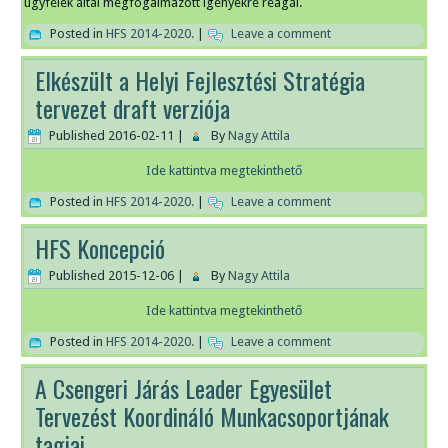
ügyfelek által megfogalmazott igényekre reagál.
Posted in
HFS 2014-2020.
|
Leave a comment
Elkészült a Helyi Fejlesztési Stratégia
tervezet draft verziója
Published
2016-02-11
|
By
Nagy Attila
Ide kattintva megtekinthető
Posted in
HFS 2014-2020.
|
Leave a comment
HFS Koncepció
Published
2015-12-06
|
By
Nagy Attila
Ide kattintva megtekinthető
Posted in
HFS 2014-2020.
|
Leave a comment
A Csengeri Járás Leader Egyesület
Tervezést Koordináló Munkacsoportjának
tagjai