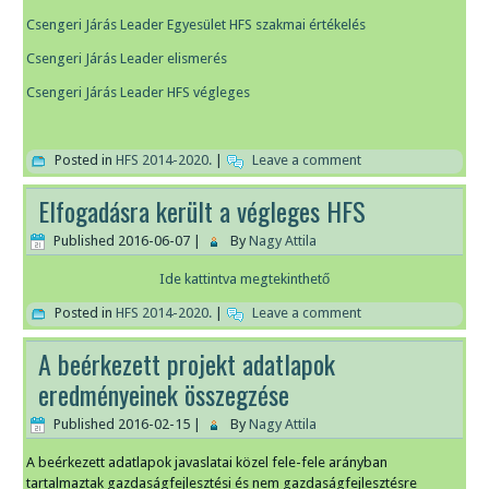
Csengeri Járás Leader Egyesület HFS szakmai értékelés
Csengeri Járás Leader elismerés
Csengeri Járás Leader HFS végleges
Posted in
HFS 2014-2020.
|
Leave a comment
Elfogadásra került a végleges HFS
Published
2016-06-07
|
By
Nagy Attila
Ide kattintva megtekinthető
Posted in
HFS 2014-2020.
|
Leave a comment
A beérkezett projekt adatlapok
eredményeinek összegzése
Published
2016-02-15
|
By
Nagy Attila
A beérkezett adatlapok javaslatai közel fele-fele arányban
tartalmaztak gazdaságfejlesztési és nem gazdaságfejlesztésre