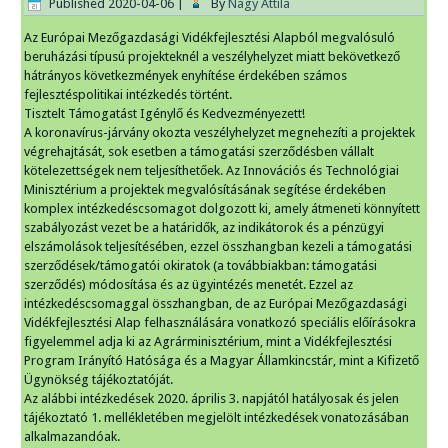
Published
2020-04-06
|
By
Nagy Attila
Az Európai Mezőgazdasági Vidékfejlesztési Alapból megvalósuló
beruházási típusú projekteknél a veszélyhelyzet miatt bekövetkező
hátrányos következmények enyhítése érdekében számos
fejlesztéspolitikai intézkedés történt.
Tisztelt Támogatást Igénylő és Kedvezményezett!
A koronavírus-járvány okozta veszélyhelyzet megnehezíti a projektek
végrehajtását, sok esetben a támogatási szerződésben vállalt
kötelezettségek nem teljesíthetőek. Az Innovációs és Technológiai
Minisztérium a projektek megvalósításának segítése érdekében
komplex intézkedéscsomagot dolgozott ki, amely átmeneti könnyített
szabályozást vezet be a határidők, az indikátorok és a pénzügyi
elszámolások teljesítésében, ezzel összhangban kezeli a támogatási
szerződések/támogatói okiratok (a továbbiakban: támogatási
szerződés) módosítása és az ügyintézés menetét. Ezzel az
intézkedéscsomaggal összhangban, de az Európai Mezőgazdasági
Vidékfejlesztési Alap felhasználására vonatkozó speciális előírásokra
figyelemmel adja ki az Agrárminisztérium, mint a Vidékfejlesztési
Program Irányító Hatósága és a Magyar Államkincstár, mint a Kifizető
Ügynökség tájékoztatóját.
Az alábbi intézkedések 2020. április 3. napjától hatályosak és jelen
tájékoztató 1. mellékletében megjelölt intézkedések vonatozásában
alkalmazandóak.