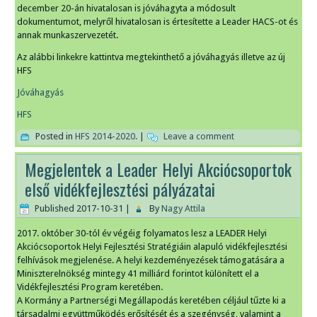
december 20-án hivatalosan is jóváhagyta a módosult
dokumentumot, melyről hivatalosan is értesítette a Leader HACS-ot és
annak munkaszervezetét.
Az alábbi linkekre kattintva megtekinthető a jóváhagyás illetve az új
HFS
Jóváhagyás
HFS
Posted in
HFS 2014-2020.
|
Leave a comment
Megjelentek a Leader Helyi Akciócsoportok
első vidékfejlesztési pályázatai
Published
2017-10-31
|
By
Nagy Attila
2017. október 30-tól év végéig folyamatos lesz a LEADER Helyi
Akciócsoportok Helyi Fejlesztési Stratégiáin alapuló vidékfejlesztési
felhívások megjelenése. A helyi kezdeményezések támogatására a
Miniszterelnökség mintegy 41 milliárd forintot különített el a
Vidékfejlesztési Program keretében.
A Kormány a Partnerségi Megállapodás keretében céljául tűzte ki a
társadalmi együttműködés erősítését és a szegénység, valamint a