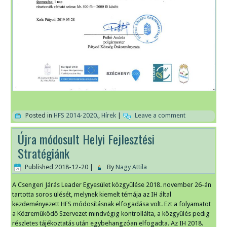
Posted in
HFS 2014-2020.
,
Hírek
|
Leave a comment
Újra módosult Helyi Fejlesztési
Stratégiánk
Published
2018-12-20
|
By
Nagy Attila
A Csengeri Járás Leader Egyesület közgyűlése 2018. november 26-án
tartotta soros ülését, melynek kiemelt témája az IH által
kezdeményezett HFS módosításnak elfogadása volt. Ezt a folyamatot
a Közreműködő Szervezet mindvégig kontrollálta, a közgyűlés pedig
részletes tájékoztatás után egybehangzóan elfogadta. Az IH 2018.