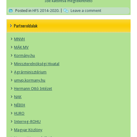
Ide kattintva megtekinthető
Posted in
HFS 2014-2020.
|
Leave a comment
Partneroldalak
MNVH
MÁK MV
Kormány.hu
Miniszterelnökségi Hivatal
Agrárminisztérium
umvp.kormany.hu
Hermann Ottó Intézet
NAK
NÉBIH
HURO
Interreg-ROHU
Magyar Közlöny