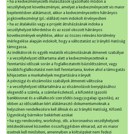
• ha a kedvezményezetti mulasztások igazolható módon a
veszélyhelyzet következményei, amelyet a kedvezményezett vis maior
bejelentésben alátámaszt, akkor a kedvezményezettre hátrányos
jogkövetkezményt (pl.: elállást) nem indokolt érvényesíteni
• ha az átalakulás vagy a projekt átruházásának indoka a
veszélyhelyzet kihirdetése és az ezzel okozott hátrányos
következmények enyhítése, akkor az összes releváns körülmény
mérlegelése alapján indokolt, hogy a változtatást az Irányító Hatóság
támogassa.
Az indikátorok és egyéb mutatók elszámolásának átmeneti szabályai
• a veszélyhelyzet időtartama alatt a kedvezményezettnek a
fenntartási időszak során a foglalkoztatotti bázislétszámot, vagy
továbbfoglalkoztatást nem kell fenntartania, kivéve ahol a támogatás
kifejezetten a munkahelyek megtartására irányult
A pénzügyi és elszámolási szabályok átmeneti változása
• a veszélyhelyzet időtartalmára az elszámolások benyújtásához
elegendő a számla, a számlarészletező, a kifizetést igazoló
bankkivonat és a vállalkozói szerződés (vagy jogalap igazolás), az
ebben az időszakban kért alátámasztó dokumentumoknak a
helyszínen rendelkezésre kell állniuk és az Irányító Hatóság, Kifizető
Ügynökség bármikor bekérheti azokat
• ha egy rendezvény, workshop, stb. a koronavírus veszélyhelyzeti
intézkedéseivel közvetlen összefüggésben elmarad, azt vis maior
esetnek kell minősíteni, amennyiben a költségeket nem fedezi