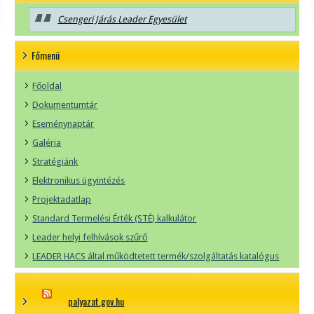
Csengeri Járás Leader Egyesület
Főmenü
Főoldal
Dokumentumtár
Eseménynaptár
Galéria
Stratégiánk
Elektronikus ügyintézés
Projektadatlap
Standard Termelési Érték (STÉ) kalkulátor
Leader helyi felhívások szűrő
LEADER HACS által működtetett termék/szolgáltatás katalógus
palyazat.gov.hu