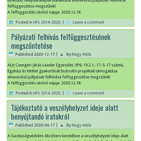
Élhetőbb településképek kialakítása elnevezésű pályázati felhívása
felfüggesztése megszűnik!
A felfüggesztés utolsó napja: 2020.12.18
Posted in
HFS 2014-2020.
|
Leave a comment
Pályázati felhívás felfüggesztésének
megszűntetése
Published
2020-12-17
|
By
Nagy Attila
A(z) Csengeri Járás Leader Egyesület, VP6-19.2.1.-17-5-17 számú,
Egyházi és hitélet gyakorlását biztosító projektek támogatása
elnevezésű pályázati felhívása felfüggesztése megszűnik!
A felfüggesztés utolsó napja: 2020.12.18
Posted in
HFS 2014-2020.
|
Leave a comment
Tájékoztató a veszélyhelyzet ideje alatt
benyújtandó iratokról
Published
2020-04-17
|
By
Nagy Attila
A Gazdaságvédelmi Akcióterv keretében a veszélyhelyzet ideje alatt