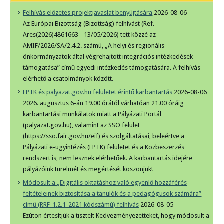
Felhívás előzetes projektjavaslat benyújtására
2026-08-06
Az Európai Bizottság (Bizottság) felhívást (Ref.
Ares(2026)4861663 - 13/05/2026) tett közzé az
AMIF/2026/SA/2.4.2. számú, „A helyi és regionális
önkormányzatok által végrehajtott integrációs intézkedések
támogatása” című egyedi intézkedés támogatására. A felhívás
elérhető a csatolmányok között.
EPTK és palyazat.gov.hu felületet érintő karbantartás
2026-08-06
2026. augusztus 6-án 19.00 órától várhatóan 21.00 óráig
karbantartási munkálatok miatt a Pályázati Portál
(palyazat.gov.hu), valamint az SSO felület
(https://sso.fair.gov.hu/eif) és szolgáltatásai, beleértve a
Pályázati e-ügyintézés (EPTK) felületet és a Közbeszerzés
rendszert is, nem lesznek elérhetőek. A karbantartás idejére
pályázóink türelmét és megértését köszönjük!
Módosult a „Digitális oktatáshoz való egyenlő hozzáférés
feltételeinek biztosítása a tanulók és a pedagógusok számára”
című (RRF-1.2.1-2021 kódszámú) felhívás
2026-08-05
Ezúton értesítjük a tisztelt Kedvezményezetteket, hogy módosult a