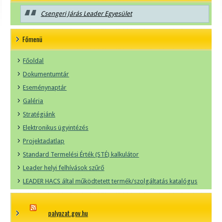
Csengeri Járás Leader Egyesület
Főmenü
Főoldal
Dokumentumtár
Eseménynaptár
Galéria
Stratégiánk
Elektronikus ügyintézés
Projektadatlap
Standard Termelési Érték (STÉ) kalkulátor
Leader helyi felhívások szűrő
LEADER HACS által működtetett termék/szolgáltatás katalógus
palyazat.gov.hu