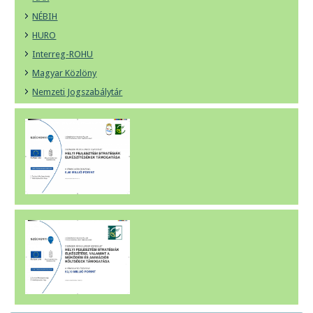
NÉBIH
HURO
Interreg-ROHU
Magyar Közlöny
Nemzeti Jogszabálytár