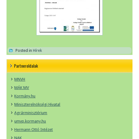
Posted in
Hírek
Partneroldalak
MNVH
MÁK MV
Kormány.hu
Miniszterelnökségi Hivatal
Agrárminisztérium
umvp.kormany.hu
Hermann Ottó Intézet
NAK