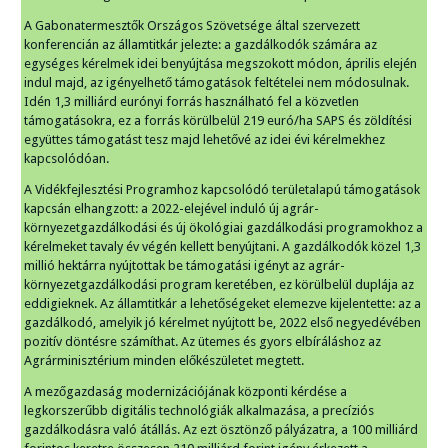
A Gabonatermesztők Országos Szövetsége által szervezett
konferencián az államtitkár jelezte: a gazdálkodók számára az
egységes kérelmek idei benyújtása megszokott módon, április elején
indul majd, az igényelhető támogatások feltételei nem módosulnak.
Idén 1,3 milliárd eurónyi forrás használható fel a közvetlen
támogatásokra, ez a forrás körülbelül 219 euró/ha SAPS és zöldítési
együttes támogatást tesz majd lehetővé az idei évi kérelmekhez
kapcsolódóan.
A Vidékfejlesztési Programhoz kapcsolódó területalapú támogatások
kapcsán elhangzott: a 2022-elejével induló új agrár-
környezetgazdálkodási és új ökológiai gazdálkodási programokhoz a
kérelmeket tavaly év végén kellett benyújtani. A gazdálkodók közel 1,3
millió hektárra nyújtottak be támogatási igényt az agrár-
környezetgazdálkodási program keretében, ez körülbelül duplája az
eddigieknek. Az államtitkár a lehetőségeket elemezve kijelentette: az a
gazdálkodó, amelyik jó kérelmet nyújtott be, 2022 első negyedévében
pozitív döntésre számíthat. Az ütemes és gyors elbíráláshoz az
Agrárminisztérium minden előkészületet megtett.
A mezőgazdaság modernizációjának központi kérdése a
legkorszerűbb digitális technológiák alkalmazása, a precíziós
gazdálkodásra való átállás. Az ezt ösztönző pályázatra, a 100 milliárd