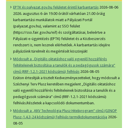
EPTK és palyazat.gov.hu felületet érintő karbantartás
2026-08-06
2026. augusztus 6-án 19.00 órától várhatóan 21.00 óráig
karbantartási munkálatok miatt a Pályázati Portál
(palyazat.gov.hu), valamint az SSO felület
(https://sso.fair.gov.hu/eif) és szolgáltatásai, beleértve a
Pályázati e-ügyintézés (EPTK) felületet és a Közbeszerzés
rendszert is, nem lesznek elérhetőek. A karbantartás idejére
pályázóink türelmét és megértését köszönjük!
Módosult a „Digitális oktatáshoz való egyenlő hozzáférés
feltételeinek biztosítása a tanulók és a pedagógusok számára”
című (RRF-1.2.1-2021 kódszámú) felhívás
2026-08-05
Ezúton értesítjük a tisztelt Kedvezményezetteket, hogy módosult a
Széchenyi Terv Plusz keretében megjelent „Digitális oktatáshoz
való egyenlő hozzáférés feltételeinek biztosítása a tanulók és a
pedagógusok számára” című (RRF-1.2.1-2021 kódszámú)
felhívás.Részletek a kapcsolódó dokumentumban.
Módosult a „KKV Technológia Plusz Hitelprogram” című (GINOP
Plusz-1.4.3-24 kódszámú) Felhívás termékdokumentációja
2026-
08-05