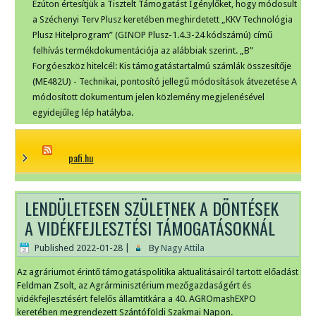
Ezúton értesítjük a Tisztelt Támogatást Igénylőket, hogy módosult
a Széchenyi Terv Plusz keretében meghirdetett „KKV Technológia
Plusz Hitelprogram” (GINOP Plusz-1.4.3-24 kódszámú) című
felhívás termékdokumentációja az alábbiak szerint. „B”
Forgóeszköz hitelcél: Kis támogatástartalmú számlák összesítője
(ME482U) - Technikai, pontosító jellegű módosítások átvezetése A
módosított dokumentum jelen közlemény megjelenésével
egyidejűleg lép hatályba.
pafi.hu
LENDÜLETESEN SZÜLETNEK A DÖNTÉSEK
A VIDÉKFEJLESZTÉSI TÁMOGATÁSOKNÁL
Published
2022-01-28
|
By
Nagy Attila
Az agráriumot érintő támogatáspolitika aktualitásairól tartott előadást
Feldman Zsolt, az Agrárminisztérium mezőgazdaságért és
vidékfejlesztésért felelős államtitkára a 40. AGROmashEXPO
keretében megrendezett Szántóföldi Szakmai Napon.