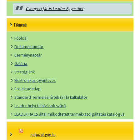
Csengeri Járás Leader Egyesület
Főmenü
Főoldal
Dokumentumtár
Eseménynaptár
Galéria
Stratégiánk
Elektronikus ügyintézés
Projektadatlap
Standard Termelési Érték (STÉ) kalkulátor
Leader helyi felhívások szűrő
LEADER HACS által működtetett termék/szolgáltatás katalógus
palyazat.gov.hu