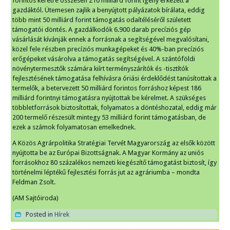
forintos keretre összesen 210 milliárd forint igény érkezett a
gazdáktól. Ütemesen zajlik a benyújtott pályázatok bírálata, eddig
több mint 50 milliárd forint támogatás odaítéléséről született
támogatói döntés. A gazdálkodók 6.900 darab precíziós gép
vásárlását kívánják ennek a forrásnak a segítségével megvalósítani,
közel fele részben precíziós munkagépeket és 40%-ban precíziós
erőgépeket vásárolva a támogatás segítségével. A szántóföldi
növénytermesztők számára kiírt terményszárítók és -tisztítók
fejlesztésének támogatása felhívásra óriási érdeklődést tanúsítottak a
termelők, a betervezett 50 milliárd forintos forráshoz képest 186
milliárd forintnyi támogatásra nyújtottak be kérelmet. A szükséges
többletforrások biztosítottak, folyamatos a döntéshozatal, eddig már
200 termelő részesült mintegy 53 milliárd forint támogatásban, de
ezek a számok folyamatosan emelkednek.
A Közös Agrárpolitika Stratégiai Tervét Magyarország az elsők között
nyújtotta be az Európai Bizottságnak. A Magyar Kormány az uniós
forrásokhoz 80 százalékos nemzeti kiegészítő támogatást biztosít, így
történelmi léptékű fejlesztési forrás jut az agráriumba – mondta
Feldman Zsolt.
(AM Sajtóiroda)
Posted in
Hírek