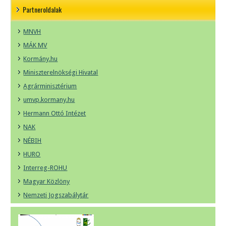
Partneroldalak
MNVH
MÁK MV
Kormány.hu
Miniszterelnökségi Hivatal
Agrárminisztérium
umvp.kormany.hu
Hermann Ottó Intézet
NAK
NÉBIH
HURO
Interreg-ROHU
Magyar Közlöny
Nemzeti Jogszabálytár