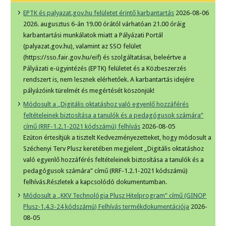
EPTK és palyazat.gov.hu felületet érintő karbantartás
2026-08-06
2026. augusztus 6-án 19.00 órától várhatóan 21.00 óráig
karbantartási munkálatok miatt a Pályázati Portál
(palyazat.gov.hu), valamint az SSO felület
(https://sso.fair.gov.hu/eif) és szolgáltatásai, beleértve a
Pályázati e-ügyintézés (EPTK) felületet és a Közbeszerzés
rendszert is, nem lesznek elérhetőek. A karbantartás idejére
pályázóink türelmét és megértését köszönjük!
Módosult a „Digitális oktatáshoz való egyenlő hozzáférés
feltételeinek biztosítása a tanulók és a pedagógusok számára”
című (RRF-1.2.1-2021 kódszámú) felhívás
2026-08-05
Ezúton értesítjük a tisztelt Kedvezményezetteket, hogy módosult a
Széchenyi Terv Plusz keretében megjelent „Digitális oktatáshoz
való egyenlő hozzáférés feltételeinek biztosítása a tanulók és a
pedagógusok számára” című (RRF-1.2.1-2021 kódszámú)
felhívás.Részletek a kapcsolódó dokumentumban.
Módosult a „KKV Technológia Plusz Hitelprogram” című (GINOP
Plusz-1.4.3-24 kódszámú) Felhívás termékdokumentációja
2026-
08-05