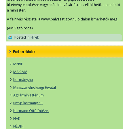
ültetvénytelepítésre vagy akár állatvásárlásra is elkölthetik – emelte ki
a miniszter.
A felhívás részletei a www.palyazat.gov.hu oldalon ismerhetők meg.
(AM Sajtóiroda)
Posted in
Hírek
Partneroldalak
MNVH
MÁK MV
Kormány.hu
Miniszterelnökségi Hivatal
Agrárminisztérium
umvp.kormany.hu
Hermann Ottó Intézet
NAK
NÉBIH