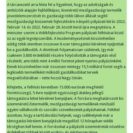
A tárcavezető arra hívta fel a figyelmet, hogy az adottságaik és
ambícióik alapján fejlődőképes, kisméretű mezőgazdasági termelők
jövedelemszerzését és gazdasági több lábon állását segítő
mezőgazdasági kisüzemek fejlesztésére irányuló pályázati kiírás 2022.
február 14. és 2022. február 28. között kerül újra megnyitásra. A
miniszter szerint a Vidékfejlesztési Program pályázati felhívásai közül
ez az egyik legnépszerűbb. A kezdeményezésnek köszönhetően
eddig több ütemben összesen 8 ezer támogatási kérelmet nyújtottak
be a gazdálkodók. A döntések folyamatosan születnek, így már
csaknem 3.800 érdeklődő részére folyósították a támogatás első
részletét, ami több mint 4 millió forintot jelent nyertes pályázónként.
Ennek köszönhetően már összesen mintegy 15,5 milliárd forint segíti a
legkisebb termelőként működő gazdálkodókat terveik
megvalósításában – tette hozzá Nagy István.
Kifejtette, a felhívás keretében 15.000 eurónak megfelelő
forintösszegű, 5 évre nyújtott egyösszegű átalány jellegű
támogatásra lehet kérelmet benyújtani. A forrásra meghatározott kis
üzemméretű őstermelők, mezőgazdasági termelőknek minősülő
egyéni vállalkozók és szociális szövetkezetek pályázhatnak. Feltétel
azonban, hogy a tartózkodási helynek, vagy székhelynek már a
támogatási kérelem benyújtását megelőző 12 hónapban vidéki
térségben kell lennie. A forrásokat a pályázók üzemméretük növelése
érdekében többek között eszköz- és gépbeszerzésre,