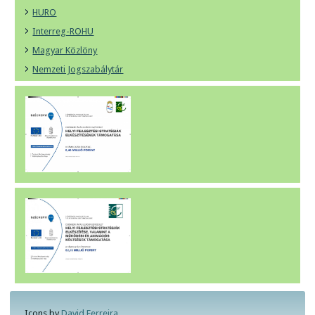
HURO
Interreg-ROHU
Magyar Közlöny
Nemzeti Jogszabálytár
Icons by
David Ferreira