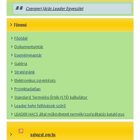
Csengeri Járás Leader Egyesület
Főmenü
Főoldal
Dokumentumtár
Eseménynaptár
Galéria
Stratégiánk
Elektronikus ügyintézés
Projektadatlap
Standard Termelési Érték (STÉ) kalkulátor
Leader helyi felhívások szűrő
LEADER HACS által működtetett termék/szolgáltatás katalógus
palyazat.gov.hu