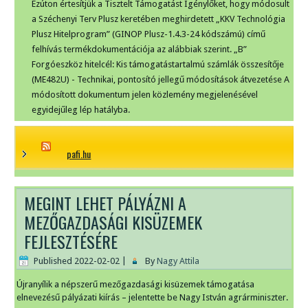
Ezúton értesítjük a Tisztelt Támogatást Igénylőket, hogy módosult
a Széchenyi Terv Plusz keretében meghirdetett „KKV Technológia
Plusz Hitelprogram” (GINOP Plusz-1.4.3-24 kódszámú) című
felhívás termékdokumentációja az alábbiak szerint. „B”
Forgóeszköz hitelcél: Kis támogatástartalmú számlák összesítője
(ME482U) - Technikai, pontosító jellegű módosítások átvezetése A
módosított dokumentum jelen közlemény megjelenésével
egyidejűleg lép hatályba.
pafi.hu
MEGINT LEHET PÁLYÁZNI A
MEZŐGAZDASÁGI KISÜZEMEK
FEJLESZTÉSÉRE
Published
2022-02-02
|
By
Nagy Attila
Újranyílik a népszerű mezőgazdasági kisüzemek támogatása
elnevezésű pályázati kiírás – jelentette be Nagy István agrárminiszter.