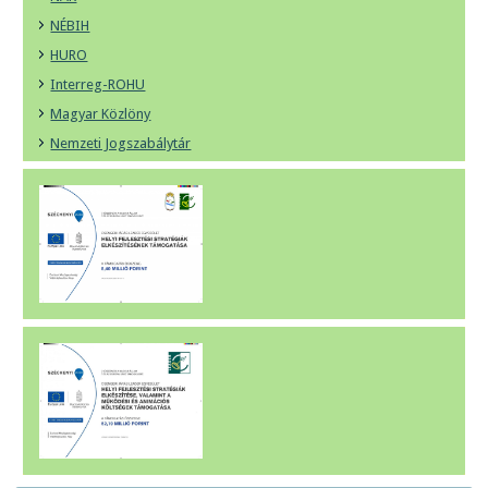
NÉBIH
HURO
Interreg-ROHU
Magyar Közlöny
Nemzeti Jogszabálytár