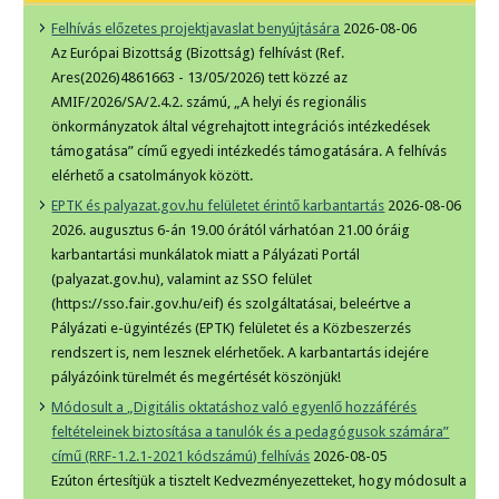
Felhívás előzetes projektjavaslat benyújtására
2026-08-06
Az Európai Bizottság (Bizottság) felhívást (Ref.
Ares(2026)4861663 - 13/05/2026) tett közzé az
AMIF/2026/SA/2.4.2. számú, „A helyi és regionális
önkormányzatok által végrehajtott integrációs intézkedések
támogatása” című egyedi intézkedés támogatására. A felhívás
elérhető a csatolmányok között.
EPTK és palyazat.gov.hu felületet érintő karbantartás
2026-08-06
2026. augusztus 6-án 19.00 órától várhatóan 21.00 óráig
karbantartási munkálatok miatt a Pályázati Portál
(palyazat.gov.hu), valamint az SSO felület
(https://sso.fair.gov.hu/eif) és szolgáltatásai, beleértve a
Pályázati e-ügyintézés (EPTK) felületet és a Közbeszerzés
rendszert is, nem lesznek elérhetőek. A karbantartás idejére
pályázóink türelmét és megértését köszönjük!
Módosult a „Digitális oktatáshoz való egyenlő hozzáférés
feltételeinek biztosítása a tanulók és a pedagógusok számára”
című (RRF-1.2.1-2021 kódszámú) felhívás
2026-08-05
Ezúton értesítjük a tisztelt Kedvezményezetteket, hogy módosult a