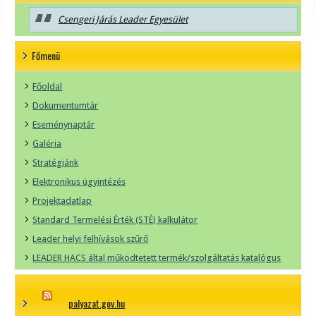
Csengeri Járás Leader Egyesület
Főmenü
Főoldal
Dokumentumtár
Eseménynaptár
Galéria
Stratégiánk
Elektronikus ügyintézés
Projektadatlap
Standard Termelési Érték (STÉ) kalkulátor
Leader helyi felhívások szűrő
LEADER HACS által működtetett termék/szolgáltatás katalógus
palyazat.gov.hu