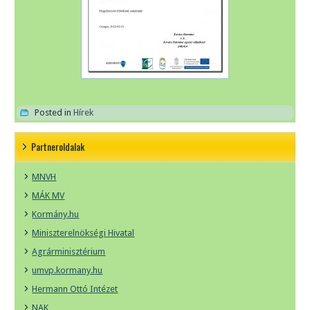
Posted in
Hírek
Partneroldalak
MNVH
MÁK MV
Kormány.hu
Miniszterelnökségi Hivatal
Agrárminisztérium
umvp.kormany.hu
Hermann Ottó Intézet
NAK