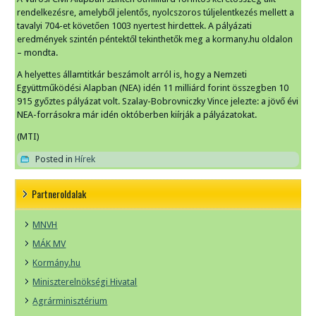
rendelkezésre, amelyből jelentős, nyolcszoros túljelentkezés mellett a
tavalyi 704-et követően 1003 nyertest hirdettek. A pályázati
eredmények szintén péntektől tekinthetők meg a kormany.hu oldalon
– mondta.
A helyettes államtitkár beszámolt arról is, hogy a Nemzeti
Együttműködési Alapban (NEA) idén 11 milliárd forint összegben 10
915 győztes pályázat volt. Szalay-Bobrovniczky Vince jelezte: a jövő évi
NEA-forrásokra már idén októberben kiírják a pályázatokat.
(MTI)
Posted in
Hírek
Partneroldalak
MNVH
MÁK MV
Kormány.hu
Miniszterelnökségi Hivatal
Agrárminisztérium