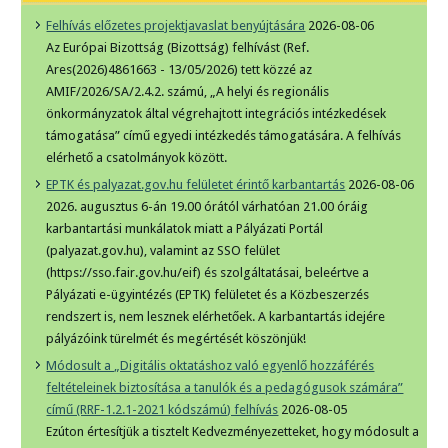
Felhívás előzetes projektjavaslat benyújtására
2026-08-06
Az Európai Bizottság (Bizottság) felhívást (Ref.
Ares(2026)4861663 - 13/05/2026) tett közzé az
AMIF/2026/SA/2.4.2. számú, „A helyi és regionális
önkormányzatok által végrehajtott integrációs intézkedések
támogatása” című egyedi intézkedés támogatására. A felhívás
elérhető a csatolmányok között.
EPTK és palyazat.gov.hu felületet érintő karbantartás
2026-08-06
2026. augusztus 6-án 19.00 órától várhatóan 21.00 óráig
karbantartási munkálatok miatt a Pályázati Portál
(palyazat.gov.hu), valamint az SSO felület
(https://sso.fair.gov.hu/eif) és szolgáltatásai, beleértve a
Pályázati e-ügyintézés (EPTK) felületet és a Közbeszerzés
rendszert is, nem lesznek elérhetőek. A karbantartás idejére
pályázóink türelmét és megértését köszönjük!
Módosult a „Digitális oktatáshoz való egyenlő hozzáférés
feltételeinek biztosítása a tanulók és a pedagógusok számára”
című (RRF-1.2.1-2021 kódszámú) felhívás
2026-08-05
Ezúton értesítjük a tisztelt Kedvezményezetteket, hogy módosult a