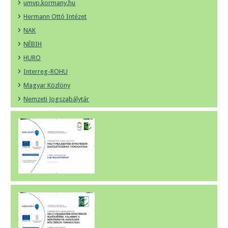
umvp.kormany.hu
Hermann Ottó Intézet
NAK
NÉBIH
HURO
Interreg-ROHU
Magyar Közlöny
Nemzeti Jogszabálytár