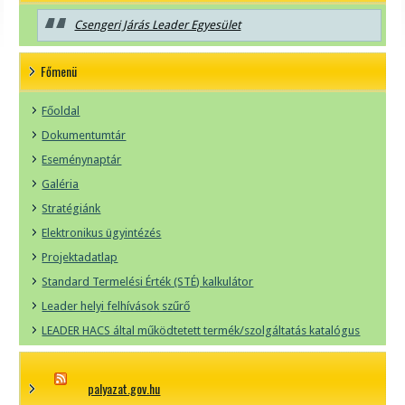
Csengeri Járás Leader Egyesület
Főmenü
Főoldal
Dokumentumtár
Eseménynaptár
Galéria
Stratégiánk
Elektronikus ügyintézés
Projektadatlap
Standard Termelési Érték (STÉ) kalkulátor
Leader helyi felhívások szűrő
LEADER HACS által működtetett termék/szolgáltatás katalógus
palyazat.gov.hu