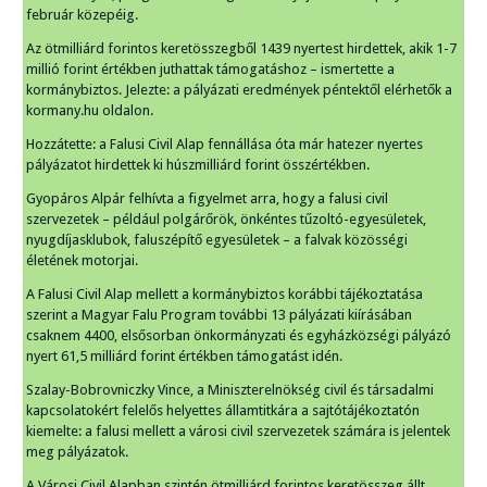
február közepéig.
Az ötmilliárd forintos keretösszegből 1439 nyertest hirdettek, akik 1-7
millió forint értékben juthattak támogatáshoz – ismertette a
kormánybiztos. Jelezte: a pályázati eredmények péntektől elérhetők a
kormany.hu oldalon.
Hozzátette: a Falusi Civil Alap fennállása óta már hatezer nyertes
pályázatot hirdettek ki húszmilliárd forint összértékben.
Gyopáros Alpár felhívta a figyelmet arra, hogy a falusi civil
szervezetek – például polgárőrök, önkéntes tűzoltó-egyesületek,
nyugdíjasklubok, faluszépítő egyesületek – a falvak közösségi
életének motorjai.
A Falusi Civil Alap mellett a kormánybiztos korábbi tájékoztatása
szerint a Magyar Falu Program további 13 pályázati kiírásában
csaknem 4400, elsősorban önkormányzati és egyházközségi pályázó
nyert 61,5 milliárd forint értékben támogatást idén.
Szalay-Bobrovniczky Vince, a Miniszterelnökség civil és társadalmi
kapcsolatokért felelős helyettes államtitkára a sajtótájékoztatón
kiemelte: a falusi mellett a városi civil szervezetek számára is jelentek
meg pályázatok.
A Városi Civil Alapban szintén ötmilliárd forintos keretösszeg állt