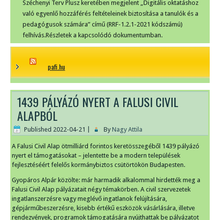
Széchenyi Terv Plusz keretében megjelent „Digitális oktatáshoz
való egyenlő hozzáférés feltételeinek biztosítása a tanulók és a
pedagógusok számára” című (RRF-1.2.1-2021 kódszámú)
felhívás.Részletek a kapcsolódó dokumentumban.
pafi.hu
1439 PÁLYÁZÓ NYERT A FALUSI CIVIL
ALAPBÓL
Published
2022-04-21
|
By
Nagy Attila
A Falusi Civil Alap ötmilliárd forintos keretösszegéből 1439 pályázó
nyert el támogatásokat – jelentette be a modern települések
fejlesztéséért felelős kormánybiztos csütörtökön Budapesten.
Gyopáros Alpár közölte: már harmadik alkalommal hirdették meg a
Falusi Civil Alap pályázatait négy témakörben. A civil szervezetek
ingatlanszerzésre vagy meglévő ingatlanok felújítására,
gépjárműbeszerzésre, kisebb értékű eszközök vásárlására, illetve
rendezvények, programok támogatására nyújthattak be pályázatot