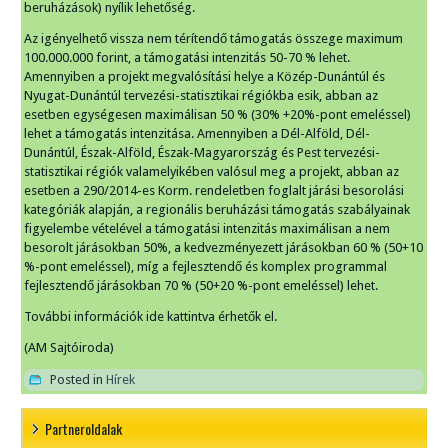
beruházások) nyílik lehetőség.
Az igényelhető vissza nem térítendő támogatás összege maximum
100.000.000 forint, a támogatási intenzitás 50-70 % lehet.
Amennyiben a projekt megvalósítási helye a Közép-Dunántúl és
Nyugat-Dunántúl tervezési-statisztikai régiókba esik, abban az
esetben egységesen maximálisan 50 % (30% +20%-pont emeléssel)
lehet a támogatás intenzitása. Amennyiben a Dél-Alföld, Dél-
Dunántúl, Észak-Alföld, Észak-Magyarország és Pest tervezési-
statisztikai régiók valamelyikében valósul meg a projekt, abban az
esetben a 290/2014-es Korm. rendeletben foglalt járási besorolási
kategóriák alapján, a regionális beruházási támogatás szabályainak
figyelembe vételével a támogatási intenzitás maximálisan a nem
besorolt járásokban 50%, a kedvezményezett járásokban 60 % (50+10
%-pont emeléssel), míg a fejlesztendő és komplex programmal
fejlesztendő járásokban 70 % (50+20 %-pont emeléssel) lehet.
További információk ide kattintva érhetők el.
(AM Sajtóiroda)
Posted in
Hírek
Partneroldalak