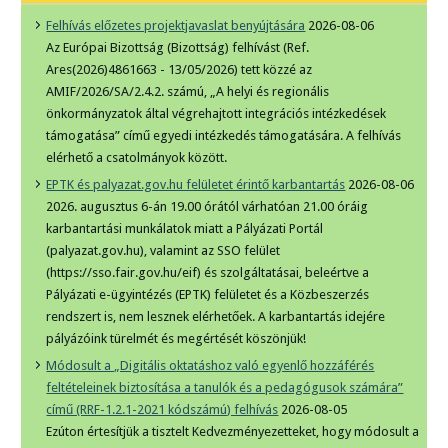
Felhívás előzetes projektjavaslat benyújtására
2026-08-06
Az Európai Bizottság (Bizottság) felhívást (Ref.
Ares(2026)4861663 - 13/05/2026) tett közzé az
AMIF/2026/SA/2.4.2. számú, „A helyi és regionális
önkormányzatok által végrehajtott integrációs intézkedések
támogatása” című egyedi intézkedés támogatására. A felhívás
elérhető a csatolmányok között.
EPTK és palyazat.gov.hu felületet érintő karbantartás
2026-08-06
2026. augusztus 6-án 19.00 órától várhatóan 21.00 óráig
karbantartási munkálatok miatt a Pályázati Portál
(palyazat.gov.hu), valamint az SSO felület
(https://sso.fair.gov.hu/eif) és szolgáltatásai, beleértve a
Pályázati e-ügyintézés (EPTK) felületet és a Közbeszerzés
rendszert is, nem lesznek elérhetőek. A karbantartás idejére
pályázóink türelmét és megértését köszönjük!
Módosult a „Digitális oktatáshoz való egyenlő hozzáférés
feltételeinek biztosítása a tanulók és a pedagógusok számára”
című (RRF-1.2.1-2021 kódszámú) felhívás
2026-08-05
Ezúton értesítjük a tisztelt Kedvezményezetteket, hogy módosult a