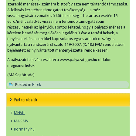
szereplő méhészek számára biztosít vissza nem térítendő támogatást.
A felhívás keretében támogatott tevékenység – a méz
visszahagyására vonatkozó kötelezettség – betartása esetén 15
euro/méhcsalád/év vissza nem térítendő támogatásban
részesülhetnek az igénylők. Fontos feltétel, hogy a pályázó méhész a
kérelem beadását megelőzően legalább 3 éve a tartási helyek, a
tenyészetek és az ezekkel kapcsolatos egyes adatok országos
nyilvántartási rendszeréről szóló 119/2007. (X. 18.) FVM rendeletben
bejelentett és nyilvántartott méhtenyészettel rendelkezzen.
A pályázati felhívás részletei a www.palyazat.gov.hu oldalon
megismerhetők.
(AM Sajtóiroda)
Posted in
Hírek
Partneroldalak
MNVH
MÁK MV
Kormány.hu