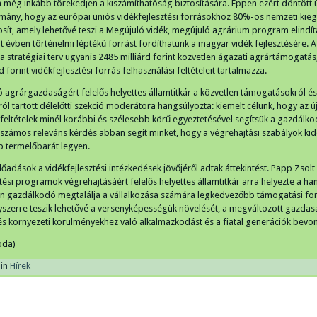
 még inkább törekedjen a kiszámíthatóság biztosítására. Éppen ezért döntött 
ány, hogy az európai uniós vidékfejlesztési forrásokhoz 80%-os nemzeti kieg
tosít, amely lehetővé teszi a Megújuló vidék, megújuló agrárium program elindít
t évben történelmi léptékű forrást fordíthatunk a magyar vidék fejlesztésére. 
a stratégiai terv ugyanis 2485 milliárd forint közvetlen ágazati agrártámogatás
d forint vidékfejlesztési forrás felhasználási feltételeit tartalmazza.
ó agrárgazdaságért felelős helyettes államtitkár a közvetlen támogatásokról és
l tartott délelőtti szekció moderátora hangsúlyozta: kiemelt célunk, hogy az ú
feltételek minél korábbi és szélesebb körű egyeztetésével segítsük a gazdálko
számos releváns kérdés abban segít minket, hogy a végrehajtási szabályok ki
b termelőbarát legyen.
lőadások a vidékfejlesztési intézkedések jövőjéről adtak áttekintést. Papp Zsolt
tési programok végrehajtásáért felelős helyettes államtitkár arra helyezte a han
 gazdálkodó megtalálja a vállalkozása számára legkedvezőbb támogatási fo
szerre teszik lehetővé a versenyképességük növelését, a megváltozott gazdas
és környezeti körülményekhez való alkalmazkodást és a fiatal generációk bevon
oda)
in
Hírek