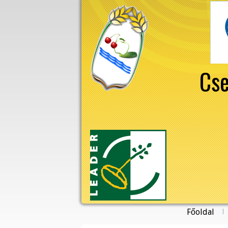
Cse
Főoldal