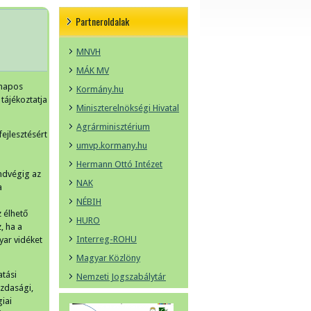
Partneroldalak
MNVH
MÁK MV
tnapos
Kormány.hu
tájékoztatja
Miniszterelnökségi Hivatal
Agrárminisztérium
ejlesztésért
umvp.kormany.hu
Hermann Ottó Intézet
indvégig az
NAK
a
NÉBIH
 élhető
HURO
, ha a
Interreg-ROHU
yar vidéket
Magyar Közlöny
tási
Nemzeti Jogszabálytár
azdasági,
iai