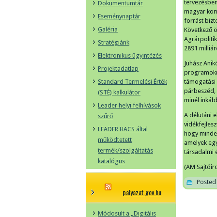
tervezésben
Dokumentumtár
magyar korm
Eseménynaptár
forrást biz
Galéria
Következő ö
Agrárpolitik
Stratégiánk
2891 milliár
Elektronikus ügyintézés
Juhász Anik
Projektadatlap
programokró
Standard Termelési Érték
támogatási 
párbeszéd, 
(STÉ) kalkulátor
minél inkáb
Leader helyi felhívások
A délutáni e
szűrő
vidékfejlesz
LEADER HACS által
hogy minden
működtetett
amelyek egy
termék/szolgáltatás
társadalmi 
katalógus
(AM Sajtóir
Posted 
palyazat.gov.hu
Módosult a „Digitális