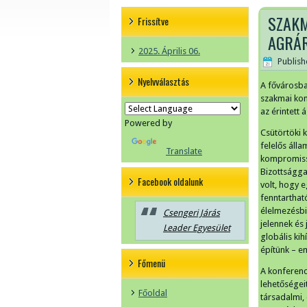
SZAKM
Frissítve
AGRÁR
2025. Április 06.
Publis
Nyelvválasztás
A fővárosba
szakmai kon
az érintett 
Powered by
Csütörtöki 
felelős áll
Translate
kompromissz
Bizottságga
Facebook oldalunk
volt, hogy 
fenntarthat
élelmezésbi
Csengeri Járás
jelennek és
Leader Egyesület
globális ki
építünk – em
Főmenü
A konferenc
lehetőségei
Főoldal
társadalmi,