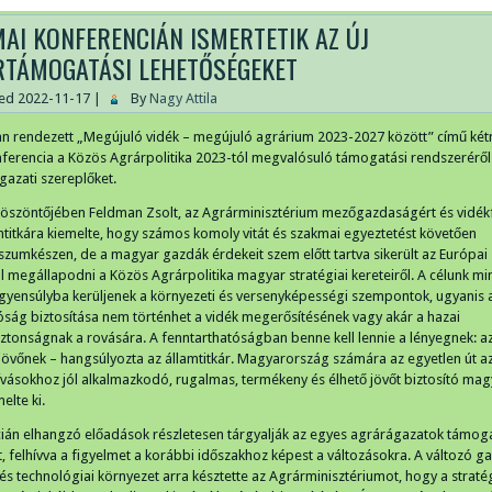
AI KONFERENCIÁN ISMERTETIK AZ ÚJ
TÁMOGATÁSI LEHETŐSÉGEKET
hed
2022-11-17
|
By
Nagy Attila
n rendezett „Megújuló vidék – megújuló agrárium 2023-2027 között” című ké
ferencia a Közös Agrárpolitika 2023-tól megvalósuló támogatási rendszeréről 
ágazati szereplőket.
köszöntőjében Feldman Zsolt, az Agrárminisztérium mezőgazdaságért és vidékf
amtitkára kiemelte, hogy számos komoly vitát és szakmai egyeztetést követően
umkészen, de a magyar gazdák érdekeit szem előtt tartva sikerült az Európai
l megállapodni a Közös Agrárpolitika magyar stratégiai kereteiről. A célunk m
egyensúlyba kerüljenek a környezeti és versenyképességi szempontok, ugyanis 
óság biztosítása nem történhet a vidék megerősítésének vagy akár a hazai
ztonságnak a rovására. A fenntarthatóságban benne kell lennie a lényegnek: az
 jövőnek – hangsúlyozta az államtitkár. Magyarország számára az egyetlen út az
hívásokhoz jól alkalmazkodó, rugalmas, termékeny és élhető jövőt biztosító mag
elte ki.
ián elhangzó előadások részletesen tárgyalják az egyes agrárágazatok támoga
t, felhívva a figyelmet a korábbi időszakhoz képest a változásokra. A változó g
 és technológiai környezet arra késztette az Agrárminisztériumot, hogy a stratég