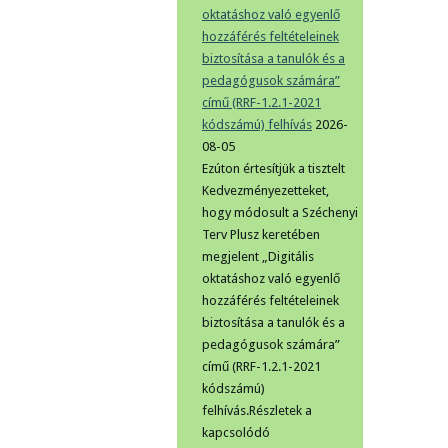
oktatáshoz való egyenlő
hozzáférés feltételeinek
biztosítása a tanulók és a
pedagógusok számára”
című (RRF-1.2.1-2021
kódszámú) felhívás
2026-
08-05
Ezúton értesítjük a tisztelt
Kedvezményezetteket,
hogy módosult a Széchenyi
Terv Plusz keretében
megjelent „Digitális
oktatáshoz való egyenlő
hozzáférés feltételeinek
biztosítása a tanulók és a
pedagógusok számára”
című (RRF-1.2.1-2021
kódszámú)
felhívás.Részletek a
kapcsolódó