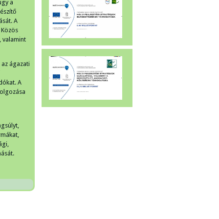
úgy a
észítő
ását. A
A Közös
, valamint
 az ágazati
j
dókat. A
dolgozása
gsúlyt,
rmákat,
ági,
ását.