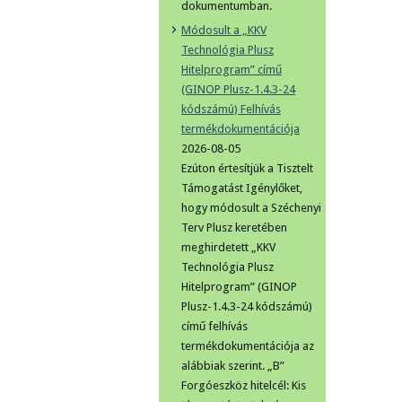
dokumentumban.
Módosult a „KKV
Technológia Plusz
Hitelprogram” című
(GINOP Plusz-1.4.3-24
kódszámú) Felhívás
termékdokumentációja
2026-08-05
Ezúton értesítjük a Tisztelt
Támogatást Igénylőket,
hogy módosult a Széchenyi
Terv Plusz keretében
meghirdetett „KKV
Technológia Plusz
Hitelprogram” (GINOP
Plusz-1.4.3-24 kódszámú)
című felhívás
termékdokumentációja az
alábbiak szerint. „B”
Forgóeszköz hitelcél: Kis