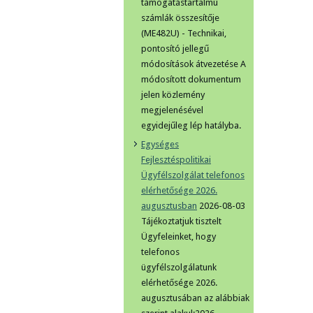
támogatástartalmú
számlák összesítője
(ME482U) - Technikai,
pontosító jellegű
módosítások átvezetése A
módosított dokumentum
jelen közlemény
megjelenésével
egyidejűleg lép hatályba.
Egységes
Fejlesztéspolitikai
Ügyfélszolgálat telefonos
elérhetősége 2026.
augusztusban
2026-08-03
Tájékoztatjuk tisztelt
Ügyfeleinket, hogy
telefonos
ügyfélszolgálatunk
elérhetősége 2026.
augusztusában az alábbiak