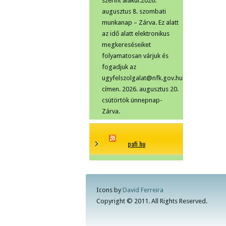
szerint alakul:2026.
augusztus 8. szombati
munkanap – Zárva. Ez alatt
az idő alatt elektronikus
megkereséseiket
folyamatosan várjuk és
fogadjuk az
ugyfelszolgalat@nfk.gov.hu
címen. 2026. augusztus 20.
csütörtök ünnepnap-
Zárva.
pafi.hu
Icons by
David Ferreira
Copyright © 2011. All Rights Reserved.