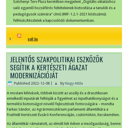
Széchenyi Terv Plusz keretében megjelent „Digitális oktatáshoz
való egyenlő hozzáférés feltételeinek biztosítása a tanulók és a
pedagógusok számára” című (RRF-1.2.1-2021 kódszámú)
felhívás.Részletek a kapcsolódó dokumentumban.
pafi.hu
JELENTŐS SZAKPOLITIKAI ESZKÖZÖK
SEGÍTIK A KERTÉSZETI ÁGAZAT
MODERNIZÁCIÓJÁT
Published
2022-12-08
|
By
Nagy Attila
A mostani kihívások, többek között az aszály és a drasztikusan
emelkedő inputárak felhívják a figyelmet az inputhatékonyságot és a
termelési biztonságot növelő fejlesztések fontosságára – mondta
Farkas Sándor, az Agrárminisztérium parlamenti államtitkára a
FruitVeB Kertészeti Évzáró Konferenciáján, csütörtökön, Kecskeméten.
Az államtitkár rámutatott, az elmúlt két évben a mezőgazdaság, benne