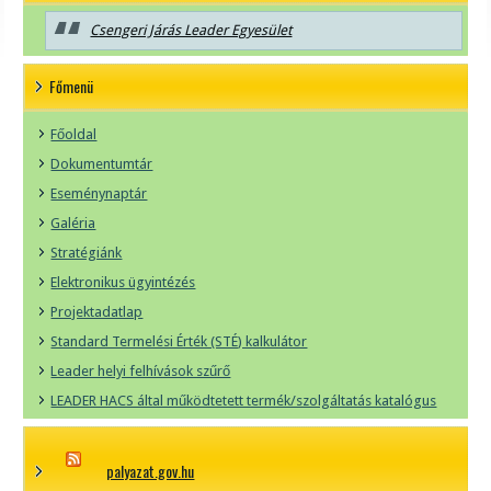
Csengeri Járás Leader Egyesület
Főmenü
Főoldal
Dokumentumtár
Eseménynaptár
Galéria
Stratégiánk
Elektronikus ügyintézés
Projektadatlap
Standard Termelési Érték (STÉ) kalkulátor
Leader helyi felhívások szűrő
LEADER HACS által működtetett termék/szolgáltatás katalógus
palyazat.gov.hu