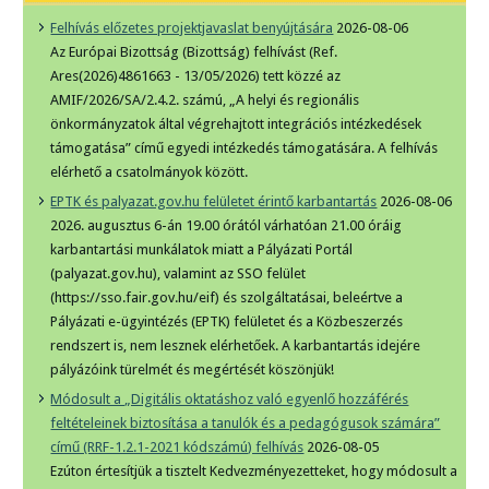
Felhívás előzetes projektjavaslat benyújtására
2026-08-06
Az Európai Bizottság (Bizottság) felhívást (Ref.
Ares(2026)4861663 - 13/05/2026) tett közzé az
AMIF/2026/SA/2.4.2. számú, „A helyi és regionális
önkormányzatok által végrehajtott integrációs intézkedések
támogatása” című egyedi intézkedés támogatására. A felhívás
elérhető a csatolmányok között.
EPTK és palyazat.gov.hu felületet érintő karbantartás
2026-08-06
2026. augusztus 6-án 19.00 órától várhatóan 21.00 óráig
karbantartási munkálatok miatt a Pályázati Portál
(palyazat.gov.hu), valamint az SSO felület
(https://sso.fair.gov.hu/eif) és szolgáltatásai, beleértve a
Pályázati e-ügyintézés (EPTK) felületet és a Közbeszerzés
rendszert is, nem lesznek elérhetőek. A karbantartás idejére
pályázóink türelmét és megértését köszönjük!
Módosult a „Digitális oktatáshoz való egyenlő hozzáférés
feltételeinek biztosítása a tanulók és a pedagógusok számára”
című (RRF-1.2.1-2021 kódszámú) felhívás
2026-08-05
Ezúton értesítjük a tisztelt Kedvezményezetteket, hogy módosult a