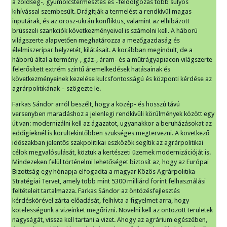
a zöldség-, gyümölcstermesztés és -feldolgozás több súlyos
kihívással szembesült. Drágítják a termelést a rendkívül magas
inputárak, és az orosz-ukrán konfliktus, valamint az elhibázott
brüsszeli szankciók következményeivel is számolni kell. A háború
világszerte alapvetően meghatározza a mezőgazdaság és
élelmiszeripar helyzetét, kilátásait. A korábban megindult, de a
háború által a termény-, gáz-, áram- és a műtrágyapiacon világszerte
felerősített extrém szintű áremelkedések hatásainak és
következményeinek kezelése kulcsfontosságú és központi kérdése az
agrárpolitikának – szögezte le.
Farkas Sándor arról beszélt, hogy a közép- és hosszú távú
versenyben maradáshoz a jelenlegi rendkívüli körülmények között egy
út van: modernizálni kell az ágazatot, ugyanakkor a beruházásokat az
eddigieknél is körültekintőbben szükséges megtervezni. A következő
időszakban jelentős szakpolitikai eszközök segítik az agrárpolitikai
célok megvalósulását, köztük a kertészeti üzemek modernizációját is.
Mindezeken felül történelmi lehetőséget biztosít az, hogy az Európai
Bizottság egy hónapja elfogadta a magyar Közös Agrárpolitika
Stratégiai Tervet, amely több mint 5300 milliárd forint felhasználási
feltételeit tartalmazza. Farkas Sándor az öntözésfejlesztés
kérdéskörével zárta előadását, felhívta a figyelmet arra, hogy
kötelességünk a vizeinket megőrizni. Növelni kell az öntözött területek
nagyságát, vissza kell tartani a vizet. Ahogy az agrárium egészében,