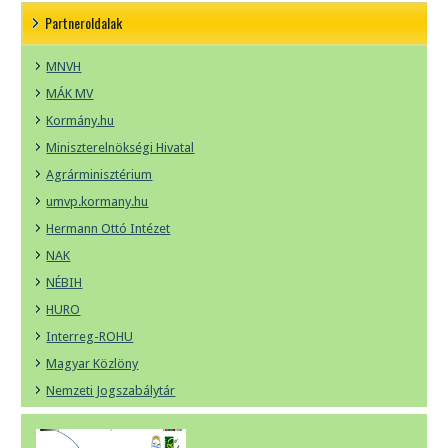
Partneroldalak
MNVH
MÁK MV
Kormány.hu
Miniszterelnökségi Hivatal
Agrárminisztérium
umvp.kormany.hu
Hermann Ottó Intézet
NAK
NÉBIH
HURO
Interreg-ROHU
Magyar Közlöny
Nemzeti Jogszabálytár