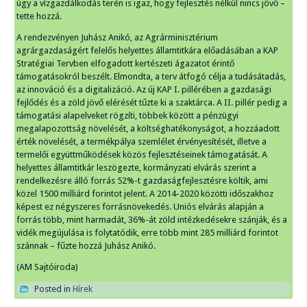
úgy a vízgazdálkodás terén is igaz, hogy fejlesztés nélkül nincs jövő –
tette hozzá.
A rendezvényen Juhász Anikó, az Agrárminisztérium
agrárgazdaságért felelős helyettes államtitkára előadásában a KAP
Stratégiai Tervben elfogadott kertészeti ágazatot érintő
támogatásokról beszélt. Elmondta, a terv átfogó célja a tudásátadás,
az innováció és a digitalizáció. Az új KAP I. pillérében a gazdasági
fejlődés és a zöld jövő elérését tűzte ki a szaktárca. A II. pillér pedig a
támogatási alapelveket rögzíti, többek között a pénzügyi
megalapozottság növelését, a költséghatékonyságot, a hozzáadott
érték növelését, a termékpálya szemlélet érvényesítését, illetve a
termelői együttműködések közös fejlesztéseinek támogatását. A
helyettes államtitkár leszögezte, kormányzati elvárás szerint a
rendelkezésre álló forrás 52%-t gazdaságfejlesztésre költik, ami
közel 1500 milliárd forintot jelent. A 2014-2020 közötti időszakhoz
képest ez négyszeres forrásnövekedés. Uniós elvárás alapján a
forrás több, mint harmadát, 36%-át zöld intézkedésekre szánják, és a
vidék megújulása is folytatódik, erre több mint 285 milliárd forintot
szánnak – fűzte hozzá Juhász Anikó.
(AM Sajtóiroda)
Posted in
Hírek