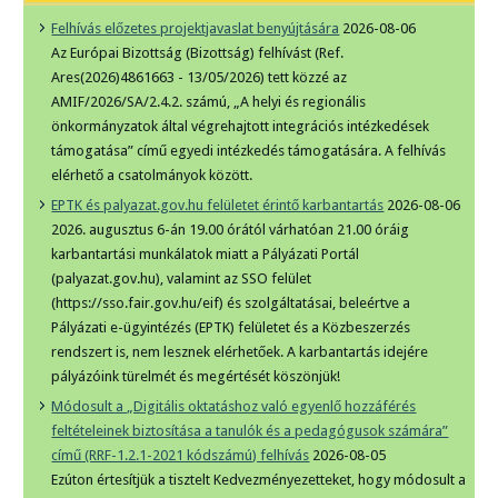
Felhívás előzetes projektjavaslat benyújtására
2026-08-06
Az Európai Bizottság (Bizottság) felhívást (Ref.
Ares(2026)4861663 - 13/05/2026) tett közzé az
AMIF/2026/SA/2.4.2. számú, „A helyi és regionális
önkormányzatok által végrehajtott integrációs intézkedések
támogatása” című egyedi intézkedés támogatására. A felhívás
elérhető a csatolmányok között.
EPTK és palyazat.gov.hu felületet érintő karbantartás
2026-08-06
2026. augusztus 6-án 19.00 órától várhatóan 21.00 óráig
karbantartási munkálatok miatt a Pályázati Portál
(palyazat.gov.hu), valamint az SSO felület
(https://sso.fair.gov.hu/eif) és szolgáltatásai, beleértve a
Pályázati e-ügyintézés (EPTK) felületet és a Közbeszerzés
rendszert is, nem lesznek elérhetőek. A karbantartás idejére
pályázóink türelmét és megértését köszönjük!
Módosult a „Digitális oktatáshoz való egyenlő hozzáférés
feltételeinek biztosítása a tanulók és a pedagógusok számára”
című (RRF-1.2.1-2021 kódszámú) felhívás
2026-08-05
Ezúton értesítjük a tisztelt Kedvezményezetteket, hogy módosult a