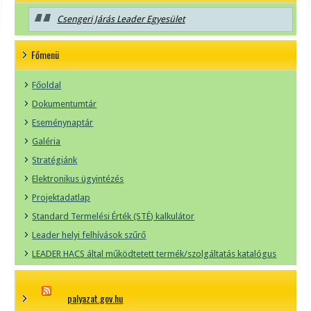
Csengeri Járás Leader Egyesület
Főmenü
Főoldal
Dokumentumtár
Eseménynaptár
Galéria
Stratégiánk
Elektronikus ügyintézés
Projektadatlap
Standard Termelési Érték (STÉ) kalkulátor
Leader helyi felhívások szűrő
LEADER HACS által működtetett termék/szolgáltatás katalógus
palyazat.gov.hu