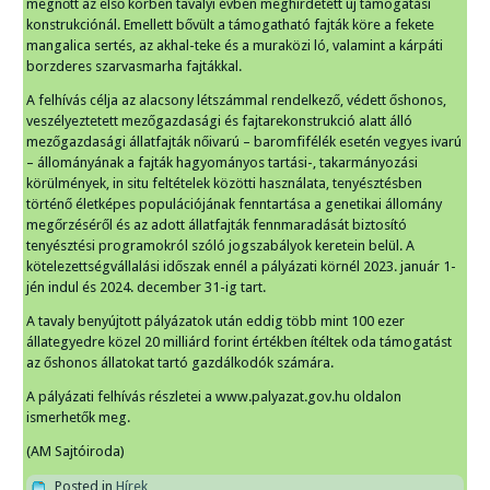
megnőtt az első körben tavalyi évben meghirdetett új támogatási
konstrukciónál. Emellett bővült a támogatható fajták köre a fekete
mangalica sertés, az akhal-teke és a muraközi ló, valamint a kárpáti
borzderes szarvasmarha fajtákkal.
A felhívás célja az alacsony létszámmal rendelkező, védett őshonos,
veszélyeztetett mezőgazdasági és fajtarekonstrukció alatt álló
mezőgazdasági állatfajták nőivarú – baromfifélék esetén vegyes ivarú
– állományának a fajták hagyományos tartási-, takarmányozási
körülmények, in situ feltételek közötti használata, tenyésztésben
történő életképes populációjának fenntartása a genetikai állomány
megőrzéséről és az adott állatfajták fennmaradását biztosító
tenyésztési programokról szóló jogszabályok keretein belül. A
kötelezettségvállalási időszak ennél a pályázati körnél 2023. január 1-
jén indul és 2024. december 31-ig tart.
A tavaly benyújtott pályázatok után eddig több mint 100 ezer
állategyedre közel 20 milliárd forint értékben ítéltek oda támogatást
az őshonos állatokat tartó gazdálkodók számára.
A pályázati felhívás részletei a www.palyazat.gov.hu oldalon
ismerhetők meg.
(AM Sajtóiroda)
Posted in
Hírek