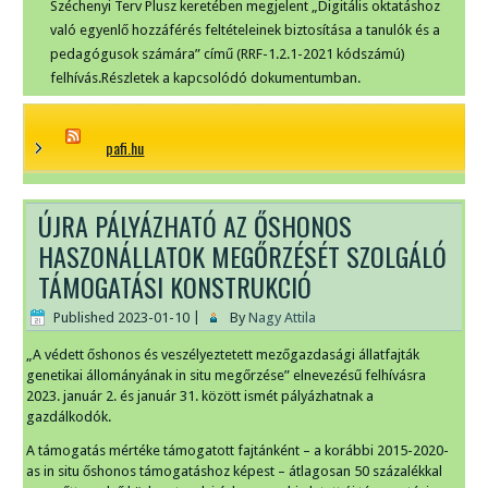
Széchenyi Terv Plusz keretében megjelent „Digitális oktatáshoz
való egyenlő hozzáférés feltételeinek biztosítása a tanulók és a
pedagógusok számára” című (RRF-1.2.1-2021 kódszámú)
felhívás.Részletek a kapcsolódó dokumentumban.
pafi.hu
ÚJRA PÁLYÁZHATÓ AZ ŐSHONOS
HASZONÁLLATOK MEGŐRZÉSÉT SZOLGÁLÓ
TÁMOGATÁSI KONSTRUKCIÓ
Published
2023-01-10
|
By
Nagy Attila
„A védett őshonos és veszélyeztetett mezőgazdasági állatfajták
genetikai állományának in situ megőrzése” elnevezésű felhívásra
2023. január 2. és január 31. között ismét pályázhatnak a
gazdálkodók.
A támogatás mértéke támogatott fajtánként – a korábbi 2015-2020-
as in situ őshonos támogatáshoz képest – átlagosan 50 százalékkal