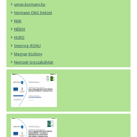
umvp.kormany.hu
Hermann Ottó Intézet
NAK
NÉBIH
HURO
Interreg-ROHU
Magyar Közlöny
Nemzeti Jogszabálytár