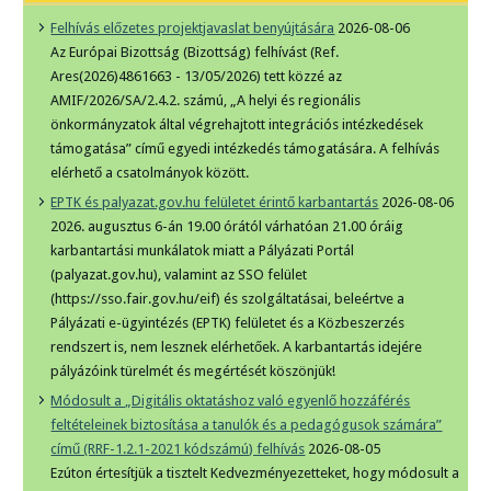
Felhívás előzetes projektjavaslat benyújtására
2026-08-06
Az Európai Bizottság (Bizottság) felhívást (Ref.
Ares(2026)4861663 - 13/05/2026) tett közzé az
AMIF/2026/SA/2.4.2. számú, „A helyi és regionális
önkormányzatok által végrehajtott integrációs intézkedések
támogatása” című egyedi intézkedés támogatására. A felhívás
elérhető a csatolmányok között.
EPTK és palyazat.gov.hu felületet érintő karbantartás
2026-08-06
2026. augusztus 6-án 19.00 órától várhatóan 21.00 óráig
karbantartási munkálatok miatt a Pályázati Portál
(palyazat.gov.hu), valamint az SSO felület
(https://sso.fair.gov.hu/eif) és szolgáltatásai, beleértve a
Pályázati e-ügyintézés (EPTK) felületet és a Közbeszerzés
rendszert is, nem lesznek elérhetőek. A karbantartás idejére
pályázóink türelmét és megértését köszönjük!
Módosult a „Digitális oktatáshoz való egyenlő hozzáférés
feltételeinek biztosítása a tanulók és a pedagógusok számára”
című (RRF-1.2.1-2021 kódszámú) felhívás
2026-08-05
Ezúton értesítjük a tisztelt Kedvezményezetteket, hogy módosult a