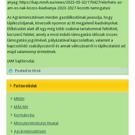
anyag: https://kap.mnvh.eu/news/2023-03-02/170427/elerheto-az-
am-es-nak-kozos-kiadvanya-2023-2027-kozotti-tamogatasi
Az Agrárminisztérium minden gazdálkodónak javasolja, hogy
tájékozódjanak, kövessék nyomon az itt megjelenő kiadványokat.
Előkészület alatt áll egy még több szakmai tartalommal feltöltött,
korszerű felület, amely a most induló támogatási időszak összes
támogatási jogcímével, pályázatával kapcsolatban, valamint a
kapcsolódó szabályozásról és annak változásairól is tájékoztatást ad
majd valamennyi érintettnek.
(AM Sajtóiroda)
Posted in
Hírek
Partneroldalak
MNVH
MÁK MV
Kormány.hu
Miniszterelnökségi Hivatal
Agrárminisztérium