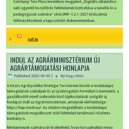
Széchenyi Terv Plusz keretében megjelent „Digitális oktatáshoz
való egyenlő hozzáférés feltételeinek biztosítása a tanulók és a
pedagógusok számára” című (RRF-1.2.1-2021 kódszámú)
felhívás.Részletek a kapcsolódó dokumentumban.
pafi.hu
INDUL AZ AGRÁRMINISZTÉRIUM ÚJ
AGRÁRTÁMOGATÁSI HONLAPJA
Published
2023-03-03
|
By
Nagy Attila
A Közös Agrárpolitika Stratégia Terv keretei között a területalapú
támogatások szabályait és az új támogatási formákat is bemutató, a
gazdálkodók minél szélesebb körű tájékoztatását szolgáló új
honlapot indít az Agrárminisztérium, amelynek elérhetősége:
https://kap.mnvh.eu/. Az oldalon megtalálható a területalapú
támogatások megváltozott zöld feltételeit tartalmazó részletes
kiadvány is.
Mindannyiunk számára jól érzékelhető, hogy korszakváltás megy