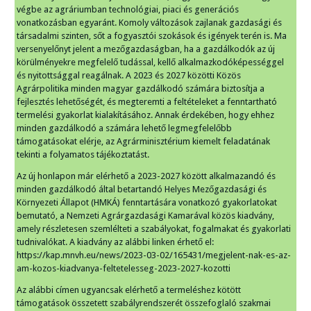
végbe az agráriumban technológiai, piaci és generációs
vonatkozásban egyaránt. Komoly változások zajlanak gazdasági és
társadalmi szinten, sőt a fogyasztói szokások és igények terén is. Ma
versenyelőnyt jelent a mezőgazdaságban, ha a gazdálkodók az új
körülményekre megfelelő tudással, kellő alkalmazkodóképességgel
és nyitottsággal reagálnak. A 2023 és 2027 közötti Közös
Agrárpolitika minden magyar gazdálkodó számára biztosítja a
fejlesztés lehetőségét, és megteremti a feltételeket a fenntartható
termelési gyakorlat kialakításához. Annak érdekében, hogy ehhez
minden gazdálkodó a számára lehető legmegfelelőbb
támogatásokat elérje, az Agrárminisztérium kiemelt feladatának
tekinti a folyamatos tájékoztatást.
Az új honlapon már elérhető a 2023-2027 között alkalmazandó és
minden gazdálkodó által betartandó Helyes Mezőgazdasági és
Környezeti Állapot (HMKÁ) fenntartására vonatkozó gyakorlatokat
bemutató, a Nemzeti Agrárgazdasági Kamarával közös kiadvány,
amely részletesen szemlélteti a szabályokat, fogalmakat és gyakorlati
tudnivalókat. A kiadvány az alábbi linken érhető el:
https://kap.mnvh.eu/news/2023-03-02/165431/megjelent-nak-es-az-
am-kozos-kiadvanya-feltetelesseg-2023-2027-kozotti
Az alábbi címen ugyancsak elérhető a termeléshez kötött
támogatások összetett szabályrendszerét összefoglaló szakmai