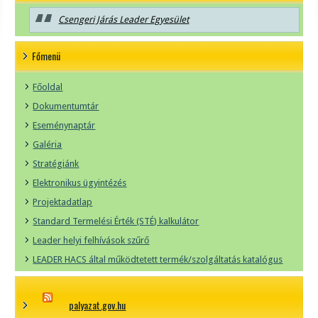
Csengeri Járás Leader Egyesület
Főmenü
Főoldal
Dokumentumtár
Eseménynaptár
Galéria
Stratégiánk
Elektronikus ügyintézés
Projektadatlap
Standard Termelési Érték (STÉ) kalkulátor
Leader helyi felhívások szűrő
LEADER HACS által működtetett termék/szolgáltatás katalógus
palyazat.gov.hu