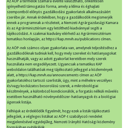
Az AÖP a termelők számára évente választható, önkéntesen
igényelhető támogatási forma, amely a klíma és éghajlati
szempontból előnyös gazdálkodási gyakorlatok alkalmazásáért
cserébe jár. Annak érdekében, hogy a gazdálkodók megismerjék
ennek a programnak a részleteit, a Nemzeti Agrárgazdasági Kamara
és az Agrárminisztérium egy letölthető kiadvánnyal segíti a
tájékozódást. A szakmai kiadvány elérhető az Agrárminisztérium
tematikus honlapján, az https://kap.mnvh.eu/publications címen.
Az AÖP-nek számos olyan gyakorlata van, amelynek teljesítéséhez a
gazdálkodóknak tudniuk kell, hogy mely szereket és hatóanyagokat
használhatják, vagy az adott gyakorlat keretében mely szerek
használata nem engedélyezett. Ugyancsak a tematikus KAP
weboldalon találhatóak meg tájékoztató jelleggel a közlemények
alatt, a https://kap.mnvh.eu/announcements címen az AÖP
gyakorlatokhoz tartozó szerlisták, úgy, mint a méhekre veszélyes
és/vagy kockázatos besorolású szerek, a mikrobiológiai
készítmények, a különböző kondicionálók, a forgatás nélküli művelés
esetében használható növényvédőszer-hatóanyagok és a biológiai
ágensek listája.
Felhívjuk az érdeklődők figyelmét, hogy ezek a listák tájékoztató
jellegűek, a végleges listákat az AÖP-t szabályozó rendelet
megjelenésével egyidejűleg, Nemzeti Irányító Hatósági közlemény
formájában publikálják.