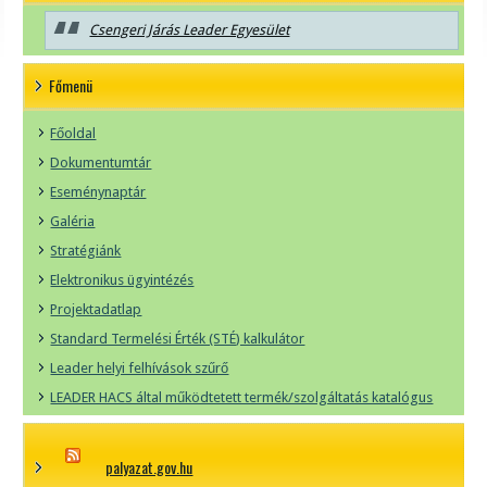
Csengeri Járás Leader Egyesület
Főmenü
Főoldal
Dokumentumtár
Eseménynaptár
Galéria
Stratégiánk
Elektronikus ügyintézés
Projektadatlap
Standard Termelési Érték (STÉ) kalkulátor
Leader helyi felhívások szűrő
LEADER HACS által működtetett termék/szolgáltatás katalógus
palyazat.gov.hu