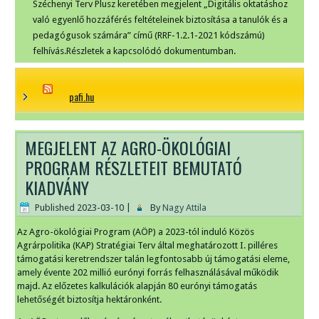
Széchenyi Terv Plusz keretében megjelent „Digitális oktatáshoz
való egyenlő hozzáférés feltételeinek biztosítása a tanulók és a
pedagógusok számára” című (RRF-1.2.1-2021 kódszámú)
felhívás.Részletek a kapcsolódó dokumentumban.
pafi.hu
MEGJELENT AZ AGRO-ÖKOLÓGIAI
PROGRAM RÉSZLETEIT BEMUTATÓ
KIADVÁNY
Published
2023-03-10
|
By
Nagy Attila
Az Agro-ökológiai Program (AÖP) a 2023-tól induló Közös
Agrárpolitika (KAP) Stratégiai Terv által meghatározott I. pilléres
támogatási keretrendszer talán legfontosabb új támogatási eleme,
amely évente 202 millió eurónyi forrás felhasználásával működik
majd. Az előzetes kalkulációk alapján 80 eurónyi támogatás
lehetőségét biztosítja hektáronként.