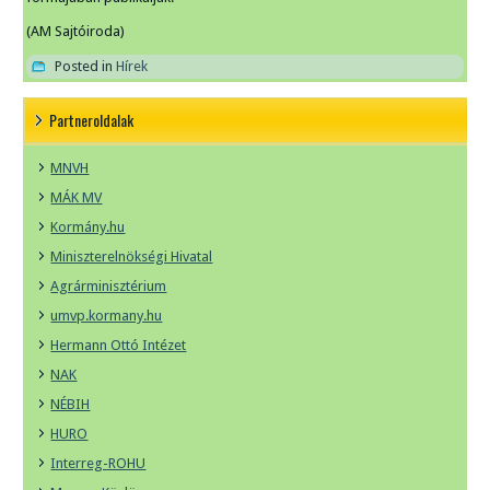
(AM Sajtóiroda)
Posted in
Hírek
Partneroldalak
MNVH
MÁK MV
Kormány.hu
Miniszterelnökségi Hivatal
Agrárminisztérium
umvp.kormany.hu
Hermann Ottó Intézet
NAK
NÉBIH
HURO
Interreg-ROHU