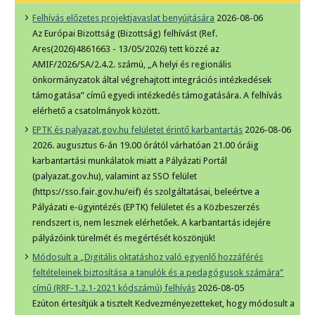
Felhívás előzetes projektjavaslat benyújtására
2026-08-06
Az Európai Bizottság (Bizottság) felhívást (Ref.
Ares(2026)4861663 - 13/05/2026) tett közzé az
AMIF/2026/SA/2.4.2. számú, „A helyi és regionális
önkormányzatok által végrehajtott integrációs intézkedések
támogatása” című egyedi intézkedés támogatására. A felhívás
elérhető a csatolmányok között.
EPTK és palyazat.gov.hu felületet érintő karbantartás
2026-08-06
2026. augusztus 6-án 19.00 órától várhatóan 21.00 óráig
karbantartási munkálatok miatt a Pályázati Portál
(palyazat.gov.hu), valamint az SSO felület
(https://sso.fair.gov.hu/eif) és szolgáltatásai, beleértve a
Pályázati e-ügyintézés (EPTK) felületet és a Közbeszerzés
rendszert is, nem lesznek elérhetőek. A karbantartás idejére
pályázóink türelmét és megértését köszönjük!
Módosult a „Digitális oktatáshoz való egyenlő hozzáférés
feltételeinek biztosítása a tanulók és a pedagógusok számára”
című (RRF-1.2.1-2021 kódszámú) felhívás
2026-08-05
Ezúton értesítjük a tisztelt Kedvezményezetteket, hogy módosult a