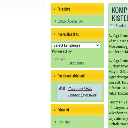
KOMPL
Frissítve
KISTE
2025. Április 06.
Publis
Nyelvválasztás
Az Agrármin
készül a Köz
Mosonmagya
Powered by
konferenciá
Az Agrármin
Translate
Tudományos 
Mayer Gáborr
Facebook oldalunk
Agrárközgaz
beszélt. Fe
infrastruktu
Csengeri Járás
felzárkózta
Leader Egyesület
Feldman Zso
hátrányos t
Főmenü
kulcsfontos
teljesítmén
Főoldal
tudtak marad