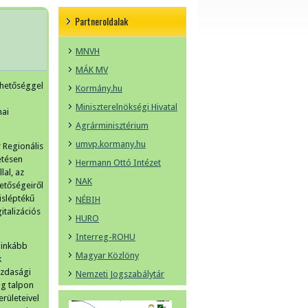
Partneroldalak
MNVH
MÁK MV
ehetőséggel
Kormány.hu
Miniszterelnökségi Hivatal
mai
Agrárminisztérium
umvp.kormany.hu
 Regionális
etésen
Hermann Ottó Intézet
lal, az
NAK
etőségeiről
isléptékű
NÉBIH
italizációs
HURO
Interreg-ROHU
ginkább
Magyar Közlöny
k
azdasági
Nemzeti Jogszabálytár
ag talpon
erületeivel