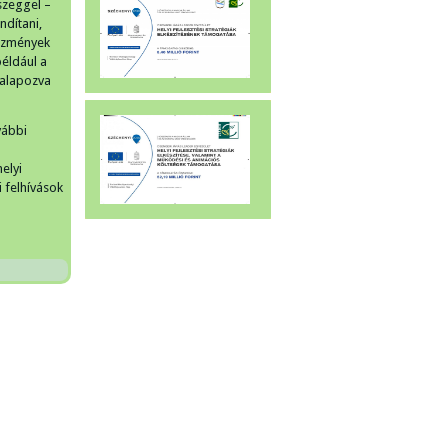
szeggel –
ndítani,
tézmények
például a
 alapozva
vábbi
elyi
i felhívások