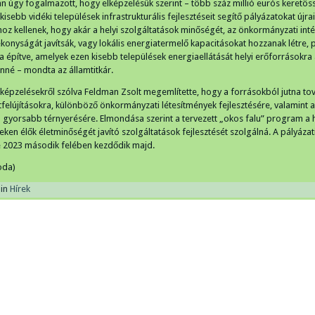
n úgy fogalmazott, hogy elképzelésük szerint – több száz millió eurós keretös
kisebb vidéki települések infrastrukturális fejlesztéseit segítő pályázatokat újrai
oz kellenek, hogy akár a helyi szolgáltatások minőségét, az önkormányzati in
konyságát javítsák, vagy lokális energiatermelő kapacitásokat hozzanak létre, 
 építve, amelyek ezen kisebb települések energiaellátását helyi erőforrásokra
nné – mondta az államtitkár.
lképzelésekről szólva Feldman Zsolt megemlítette, hogy a forrásokból jutna to
útfelújításokra, különböző önkormányzati létesítmények fejlesztésére, valamint a
ió gyorsabb térnyerésére. Elmondása szerint a tervezett „okos falu” program a h
eken élők életminőségét javító szolgáltatások fejlesztését szolgálná. A pályázat
e 2023 második felében kezdődik majd.
oda)
in
Hírek