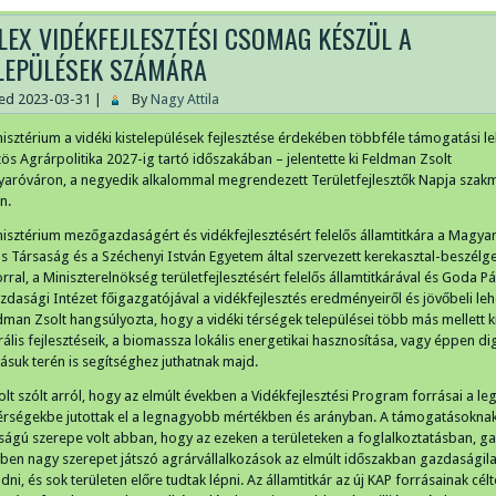
EX VIDÉKFEJLESZTÉSI CSOMAG KÉSZÜL A
LEPÜLÉSEK SZÁMÁRA
hed
2023-03-31
|
By
Nagy Attila
isztérium a vidéki kistelepülések fejlesztése érdekében többféle támogatási l
ös Agrárpolitika 2027-ig tartó időszakában – jelentette ki Feldman Zsolt
róváron, a negyedik alkalommal megrendezett Területfejlesztők Napja szak
n.
isztérium mezőgazdaságért és vidékfejlesztésért felelős államtitkára a Magyar
Társaság és a Széchenyi István Egyetem által szervezett kerekasztal-beszélg
al, a Miniszterelnökség területfejlesztésért felelős államtitkárával és Goda Pál
dasági Intézet főigazgatójával a vidékfejlesztés eredményeiről és jövőbeli leh
ldman Zsolt hangsúlyozta, hogy a vidéki térségek települései több más mellett k
rális fejlesztéseik, a biomassza lokális energetikai hasznosítása, vagy éppen dig
tásuk terén is segítséghez juthatnak majd.
lt szólt arról, hogy az elmúlt években a Vidékfejlesztési Program forrásai a le
érségekbe jutottak el a legnagyobb mértékben és arányban. A támogatásokna
ságú szerepe volt abban, hogy az ezeken a területeken a foglalkoztatásban, g
yben nagy szerepet játszó agrárvállalkozások az elmúlt időszakban gazdaságil
ni, és sok területen előre tudtak lépni. Az államtitkár az új KAP forrásainak célt