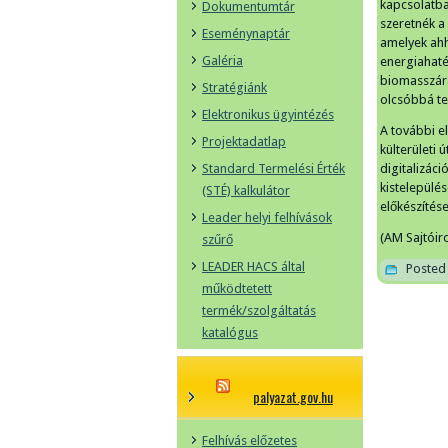
kapcsolatba
Dokumentumtár
szeretnék a 
Eseménynaptár
amelyek ahh
Galéria
energiahaté
biomasszára
Stratégiánk
olcsóbbá te
Elektronikus ügyintézés
A további e
Projektadatlap
külterületi 
Standard Termelési Érték
digitalizác
kistelepülés
(STÉ) kalkulátor
előkészítés
Leader helyi felhívások
(AM Sajtóir
szűrő
LEADER HACS által
Posted 
működtetett
termék/szolgáltatás
katalógus
palyazat.gov.hu
Felhívás előzetes