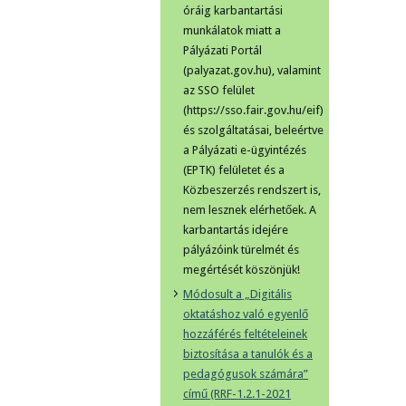
óráig karbantartási
munkálatok miatt a
Pályázati Portál
(palyazat.gov.hu), valamint
az SSO felület
(https://sso.fair.gov.hu/eif)
és szolgáltatásai, beleértve
a Pályázati e-ügyintézés
(EPTK) felületet és a
Közbeszerzés rendszert is,
nem lesznek elérhetőek. A
karbantartás idejére
pályázóink türelmét és
megértését köszönjük!
Módosult a „Digitális
oktatáshoz való egyenlő
hozzáférés feltételeinek
biztosítása a tanulók és a
pedagógusok számára”
című (RRF-1.2.1-2021