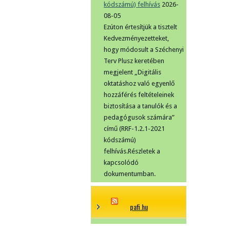
kódszámú) felhívás
2026-
08-05
Ezúton értesítjük a tisztelt
Kedvezményezetteket,
hogy módosult a Széchenyi
Terv Plusz keretében
megjelent „Digitális
oktatáshoz való egyenlő
hozzáférés feltételeinek
biztosítása a tanulók és a
pedagógusok számára”
című (RRF-1.2.1-2021
kódszámú)
felhívás.Részletek a
kapcsolódó
dokumentumban.
pafi.hu