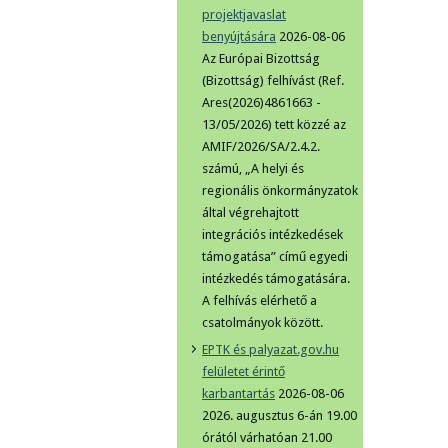
projektjavaslat
benyújtására
2026-08-06
Az Európai Bizottság
(Bizottság) felhívást (Ref.
Ares(2026)4861663 -
13/05/2026) tett közzé az
AMIF/2026/SA/2.4.2.
számú, „A helyi és
regionális önkormányzatok
által végrehajtott
integrációs intézkedések
támogatása” című egyedi
intézkedés támogatására.
A felhívás elérhető a
csatolmányok között.
EPTK és palyazat.gov.hu
felületet érintő
karbantartás
2026-08-06
2026. augusztus 6-án 19.00
órától várhatóan 21.00