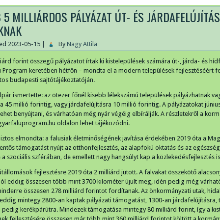
 5 MILLIÁRDOS PÁLYÁZAT ÚT- ÉS JÁRDAFELÚJÍTÁ
KNAK
hed
2023-05-15
|
By
Nagy Attila
iárd forint összegű pályázatot írtak ki kistelepülések számára út-, járda- és hídf
 Program keretében hétfőn – mondta el a modern települések fejlesztéséért fe
os budapesti sajtótájékoztatóján.
pár ismertette: az ötezer főnél kisebb lélekszámú települések pályázhatnak vagy 
ra 45 millió forintig, vagy járdafelújításra 10 millió forintig. A pályázatokat júniu
 lehet benyújtani, és várhatóan még nyár végéig elbírálják. A részletekről a kor
agyarfaluprogram.hu oldalon lehet tájékozódni.
ztos elmondta: a falusiak életminőségének javítása érdekében 2019 óta a Mag
entős támogatást nyújt az otthonfejlesztés, az alapfokú oktatás és az egészség
ve a szociális szférában, de emellett nagy hangsúlyt kap a közlekedésfejlesztés is
útállomások fejlesztésre 2019 óta 2 milliárd jutott. A falvakat összekötő alacs
ból eddig összesen több mint 3700 kilométer újult meg, idén pedig még várha
minderre összesen 278 milliárd forintot fordítanak. Az önkormányzati utak, hida
a eddig mintegy 2800-an kaptak pályázati támogatást, 1300-an járdafelújításra,
 pedig kerékpárútra. Mindezek támogatása mintegy 80 milliárd forint, így a kis
ek fejlesztésére összesen már több mint 360 milliárd forintot költött a kormá