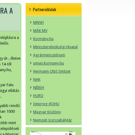
SRA A
Partneroldalak
MNVH
MÁK MV
elújításra a
Kormány.hu
lelős
Miniszterelnökségi Hivatal
Agrárminisztérium
út-, illetve
umvp.kormany.hu
s 14-től
many.hu,
Hermann Ottó Intézet
NAK
yar Falu
NÉBIH
ügyi ellátás
HURO
.
Interreg-ROHU
onyabb rendű
tóan 1000
Magyar Közlöny
k
Nemzeti Jogszabálytár
 több mint
települések
ny a Magyar