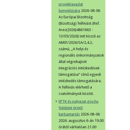
projektjavaslat
benyújtására
2026-08-06
Az Európai Bizottság
(Bizottság) felhívást (Ref.
Ares(2026)4861663 -
13/05/2026) tett közzé az
AMIF/2026/SA/2.4.2.
számú, „A helyi és
regionális önkormányzatok
által végrehajtott
integrációs intézkedések
támogatása” című egyedi
intézkedés támogatására.
A felhívás elérhető a
csatolmányok között.
EPTK és palyazat.gov.hu
felületet érintő
karbantartás
2026-08-06
2026. augusztus 6-án 19.00
órától várhatóan 21.00