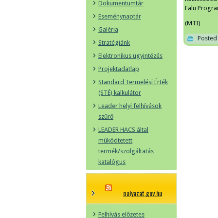
Dokumentumtár
Falu Progr
Eseménynaptár
(MTI)
Galéria
Posted 
Stratégiánk
Elektronikus ügyintézés
Projektadatlap
Standard Termelési Érték
(STÉ) kalkulátor
Leader helyi felhívások
szűrő
LEADER HACS által
működtetett
termék/szolgáltatás
katalógus
palyazat.gov.hu
Felhívás előzetes