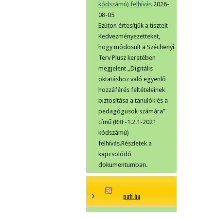
kódszámú) felhívás
2026-
08-05
Ezúton értesítjük a tisztelt
Kedvezményezetteket,
hogy módosult a Széchenyi
Terv Plusz keretében
megjelent „Digitális
oktatáshoz való egyenlő
hozzáférés feltételeinek
biztosítása a tanulók és a
pedagógusok számára”
című (RRF-1.2.1-2021
kódszámú)
felhívás.Részletek a
kapcsolódó
dokumentumban.
pafi.hu