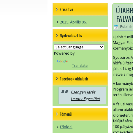
ÚJABB
Frissítve
FALVA
2025. Április 06.
Publis
Nyelvválasztás
Újabb 5 mill
Magyar Falu
kormánybizt
Powered by
Gyopáros Al
hídfelújítás
Translate
július 14-ig
illetve a m
Facebook oldalunk
A kormánybi
Program jel
Csengeri Járás
terén, illet
Leader Egyesület
A falusi vas
állami utak
Főmenü
kilométer, 
felújításár
100 pályázó
Főoldal
közlekedésn