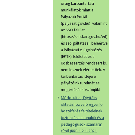
óráig karbantartási
munkálatok miatt a
Pályázati Portál
(palyazat.gov.hu), valamint
az SSO felület
(https://sso.fair.gov.hu/eif)
és szolgáltatásai, beleértve
a Pályázati e-ügyintézés
(EPTK) felületet és a
Közbeszerzés rendszert is,
nem lesznek elérhetőek. A
karbantartás idejére
pályázóink türelmét és
megértését köszönjük!
Módosult a „Digitális
oktatáshoz való egyenlő
hozzáférés feltételeinek
biztosítása a tanulók és a
pedagógusok számára”
című (RRF-1.2.1-2021