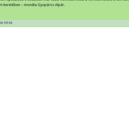
am keretében – mondta Gyopáros Alpár.
in
Hírek