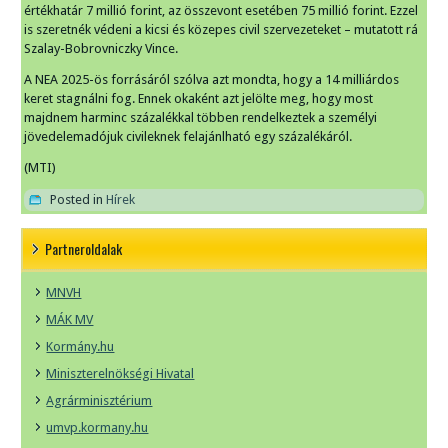
értékhatár 7 millió forint, az összevont esetében 75 millió forint. Ezzel
is szeretnék védeni a kicsi és közepes civil szervezeteket – mutatott rá
Szalay-Bobrovniczky Vince.
A NEA 2025-ös forrásáról szólva azt mondta, hogy a 14 milliárdos
keret stagnálni fog. Ennek okaként azt jelölte meg, hogy most
majdnem harminc százalékkal többen rendelkeztek a személyi
jövedelemadójuk civileknek felajánlható egy százalékáról.
(MTI)
Posted in
Hírek
Partneroldalak
MNVH
MÁK MV
Kormány.hu
Miniszterelnökségi Hivatal
Agrárminisztérium
umvp.kormany.hu