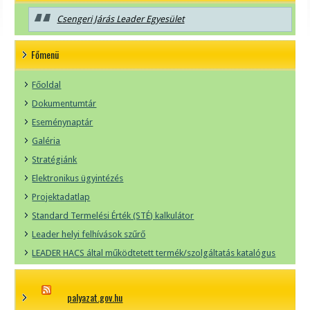
Csengeri Járás Leader Egyesület
Főmenü
Főoldal
Dokumentumtár
Eseménynaptár
Galéria
Stratégiánk
Elektronikus ügyintézés
Projektadatlap
Standard Termelési Érték (STÉ) kalkulátor
Leader helyi felhívások szűrő
LEADER HACS által működtetett termék/szolgáltatás katalógus
palyazat.gov.hu