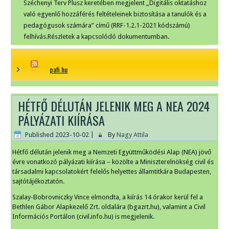
Széchenyi Terv Plusz keretében megjelent „Digitális oktatáshoz
való egyenlő hozzáférés feltételeinek biztosítása a tanulók és a
pedagógusok számára” című (RRF-1.2.1-2021 kódszámú)
felhívás.Részletek a kapcsolódó dokumentumban.
pafi.hu
HÉTFŐ DÉLUTÁN JELENIK MEG A NEA 2024
PÁLYÁZATI KIÍRÁSA
Published
2023-10-02
|
By
Nagy Attila
Hétfő délután jelenik meg a Nemzeti Együttműködési Alap (NEA) jövő
évre vonatkozó pályázati kiírása – közölte a Miniszterelnökség civil és
társadalmi kapcsolatokért felelős helyettes államtitkára Budapesten,
sajtótájékoztatón.
Szalay-Bobrovniczky Vince elmondta, a kiírás 14 órakor kerül fel a
Bethlen Gábor Alapkezelő Zrt. oldalára (bgazrt.hu), valamint a Civil
Információs Portálon (civil.info.hu) is megjelenik.