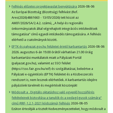
Felhívás előzetes projektjavaslat benyújtására
2026-08-06
Az Európai Bizottság (Bizottság) felhívást (Ref.
Ares(2026)4861663 - 13/05/2026) tett közzé az
AMIF/2026/SA/2.4.2. számú, „A helyi és regionális
önkormányzatok által végrehajtott integrációs intézkedések
támogatása” című egyedi intézkedés támogatására. A felhívás
elérhető a csatolmányok között.
EPTK és palyazat.gov.hu felületet érintő karbantartás
2026-08-06
2026. augusztus 6-án 19.00 órától várhatóan 21.00 óráig
karbantartási munkálatok miatt a Pályázati Portál
(palyazat.gov.hu), valamint az SSO felület
(https://sso.fair.gov.hu/eif) és szolgáltatásai, beleértve a
Pályázati e-ügyintézés (EPTK) felületet és a Közbeszerzés
rendszert is, nem lesznek elérhetőek. A karbantartás idejére
pályázóink türelmét és megértését köszönjük!
Módosult a „Digitális oktatáshoz való egyenlő hozzáférés
feltételeinek biztosítása a tanulók és a pedagógusok számára”
című (RRF-1.2.1-2021 kódszámú) felhívás
2026-08-05
Ezúton értesítjük a tisztelt Kedvezményezetteket, hogy módosult a