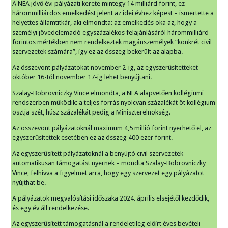
A NEA jövő évi pályázati kerete mintegy 14 milliárd forint, ez
hárommilliárdos emelkedést jelent az idei évhez képest – ismertette a
helyettes államtitkár, aki elmondta: az emelkedés oka az, hogy a
személyi jövedelemadó egyszázalékos felajánlásáról hárommilliárd
forintos mértékben nem rendelkeztek magánszemélyek “konkrét civil
szervezetek számára”, így ez az összeg bekerült az alapba.
Az összevont pályázatokat november 2-ig, az egyszerűsítetteket
október 16-tól november 17-ig lehet benyújtani.
Szalay-Bobrovniczky Vince elmondta, a NEA alapvetően kollégiumi
rendszerben működik: a teljes forrás nyolcvan százalékát öt kollégium
osztja szét, húsz százalékát pedig a Miniszterelnökség.
Az összevont pályázatoknál maximum 4,5 millió forint nyerhető el, az
egyszerűsítettek esetében ez az összeg 400 ezer forint.
Az egyszerűsített pályázatoknál a benyújtó civil szervezetek
automatikusan támogatást nyernek – mondta Szalay-Bobrovniczky
Vince, felhívva a figyelmet arra, hogy egy szervezet egy pályázatot
nyújthat be.
A pályázatok megvalósítási időszaka 2024. április elsejétől kezdődik,
és egy év áll rendelkezése.
Az egyszerűsített támogatásnál a rendeletileg előírt éves bevételi