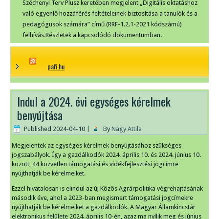
Széchenyi Terv Plusz keretében megjelent „Digitális oktatáshoz
való egyenlő hozzáférés feltételeinek biztosítása a tanulók és a
pedagógusok számára” című (RRF-1.2.1-2021 kódszámú)
felhívás.Részletek a kapcsolódó dokumentumban.
pafi.hu
Indul a 2024. évi egységes kérelmek
benyújtása
Published
2024-04-10
|
By
Nagy Attila
Megjelentek az egységes kérelmek benyújtásához szükséges
jogszabályok. Így a gazdálkodók 2024. április 10. és 2024. június 10.
között, 44 közvetlen támogatási és vidékfejlesztési jogcímre
nyújthatják be kérelmeiket.
Ezzel hivatalosan is elindul az új Közös Agrárpolitika végrehajtásának
második éve, ahol a 2023-ban megismert támogatási jogcímekre
nyújthatják be kérelmeiket a gazdálkodók. A Magyar Államkincstár
elektronikus felülete 2024. április 10-én, azaz ma nyílik meg és június