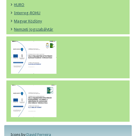
HURO
Interreg-ROHU
Magyar Közlöny
Nemzeti Jogszabálytár
Icons by
David Ferreira