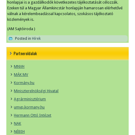
honlapjai is a gazdálkodók következetes tájékoztatását célozzák.
Ezeken túl a Magyar Államkincstár honlapján hamarosan elérhetővé
válnak a kérelembeadással kapcsolatos, szokásos tájékoztató
közlemények is.
(AM Sajtóiroda )
Posted in
Hírek
Partneroldalak
MNVH
MÁK MV
Kormány.hu
Miniszterelnökségi Hivatal
Agrárminisztérium
umvp.kormany.hu
Hermann Ottó Intézet
NAK
NÉBIH