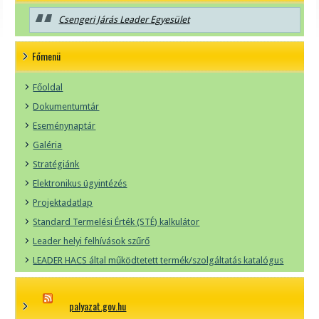
Csengeri Járás Leader Egyesület
Főmenü
Főoldal
Dokumentumtár
Eseménynaptár
Galéria
Stratégiánk
Elektronikus ügyintézés
Projektadatlap
Standard Termelési Érték (STÉ) kalkulátor
Leader helyi felhívások szűrő
LEADER HACS által működtetett termék/szolgáltatás katalógus
palyazat.gov.hu