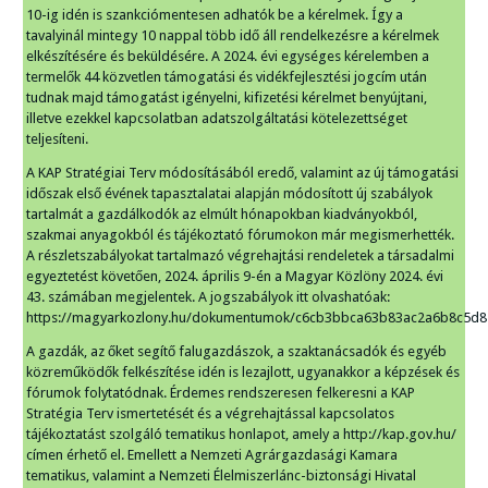
10-ig idén is szankciómentesen adhatók be a kérelmek. Így a
tavalyinál mintegy 10 nappal több idő áll rendelkezésre a kérelmek
elkészítésére és beküldésére. A 2024. évi egységes kérelemben a
termelők 44 közvetlen támogatási és vidékfejlesztési jogcím után
tudnak majd támogatást igényelni, kifizetési kérelmet benyújtani,
illetve ezekkel kapcsolatban adatszolgáltatási kötelezettséget
teljesíteni.
A KAP Stratégiai Terv módosításából eredő, valamint az új támogatási
időszak első évének tapasztalatai alapján módosított új szabályok
tartalmát a gazdálkodók az elmúlt hónapokban kiadványokból,
szakmai anyagokból és tájékoztató fórumokon már megismerhették.
A részletszabályokat tartalmazó végrehajtási rendeletek a társadalmi
egyeztetést követően, 2024. április 9-én a Magyar Közlöny 2024. évi
43. számában megjelentek. A jogszabályok itt olvashatóak:
https://magyarkozlony.hu/dokumentumok/c6cb3bbca63b83ac2a6b8c5d8
A gazdák, az őket segítő falugazdászok, a szaktanácsadók és egyéb
közreműködők felkészítése idén is lezajlott, ugyanakkor a képzések és
fórumok folytatódnak. Érdemes rendszeresen felkeresni a KAP
Stratégia Terv ismertetését és a végrehajtással kapcsolatos
tájékoztatást szolgáló tematikus honlapot, amely a http://kap.gov.hu/
címen érhető el. Emellett a Nemzeti Agrárgazdasági Kamara
tematikus, valamint a Nemzeti Élelmiszerlánc-biztonsági Hivatal