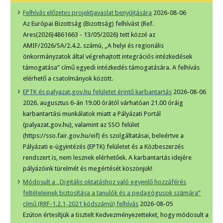
Felhívás előzetes projektjavaslat benyújtására
2026-08-06
Az Európai Bizottság (Bizottság) felhívást (Ref.
Ares(2026)4861663 - 13/05/2026) tett közzé az
AMIF/2026/SA/2.4.2. számú, „A helyi és regionális
önkormányzatok által végrehajtott integrációs intézkedések
támogatása” című egyedi intézkedés támogatására. A felhívás
elérhető a csatolmányok között.
EPTK és palyazat.gov.hu felületet érintő karbantartás
2026-08-06
2026. augusztus 6-án 19.00 órától várhatóan 21.00 óráig
karbantartási munkálatok miatt a Pályázati Portál
(palyazat.gov.hu), valamint az SSO felület
(https://sso.fair.gov.hu/eif) és szolgáltatásai, beleértve a
Pályázati e-ügyintézés (EPTK) felületet és a Közbeszerzés
rendszert is, nem lesznek elérhetőek. A karbantartás idejére
pályázóink türelmét és megértését köszönjük!
Módosult a „Digitális oktatáshoz való egyenlő hozzáférés
feltételeinek biztosítása a tanulók és a pedagógusok számára”
című (RRF-1.2.1-2021 kódszámú) felhívás
2026-08-05
Ezúton értesítjük a tisztelt Kedvezményezetteket, hogy módosult a