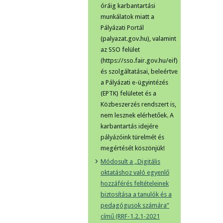
óráig karbantartási
munkálatok miatt a
Pályázati Portál
(palyazat.gov.hu), valamint
az SSO felület
(https://sso.fair.gov.hu/eif)
és szolgáltatásai, beleértve
a Pályázati e-ügyintézés
(EPTK) felületet és a
Közbeszerzés rendszert is,
nem lesznek elérhetőek. A
karbantartás idejére
pályázóink türelmét és
megértését köszönjük!
Módosult a „Digitális
oktatáshoz való egyenlő
hozzáférés feltételeinek
biztosítása a tanulók és a
pedagógusok számára”
című (RRF-1.2.1-2021