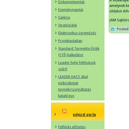
A Vidékfejl
Dokumentumtár
amelynek ke
Eseménynaptár
oldalon érhe
Galéria
(AM Sajtóir
Stratégiánk
Posted 
Elektronikus ügyintézés
Projektadatlap
Standard Termelési Érték
(STÉ) kalkulátor
Leader helyi felhívások
szűrő
LEADER HACS által
működtetett
termék/szolgáltatás
katalógus
palyazat.gov.hu
Felhívás előzetes