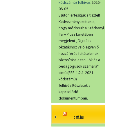
kódszámú) felhívás
2026-
08-05
Ezúton értesítjük a tisztelt
Kedvezményezetteket,
hogy módosult a Széchenyi
Terv Plusz keretében
megjelent „Digitális
oktatáshoz való egyenlő
hozzáférés feltételeinek
biztosítása a tanulók és a
pedagógusok számára”
című (RRF-1.2.1-2021
kódszámú)
felhívás.Részletek a
kapcsolódó
dokumentumban.
pafi.hu