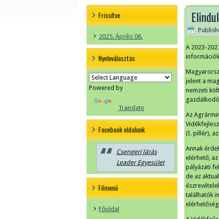
Elindu
Frissítve
Publis
2025. Április 06.
A 2023-2027
Nyelvválasztás
információk
Magyarorszá
jelent a ma
Powered by
nemzeti köl
gazdálkodók
Translate
Az Agrármin
Vidékfejles
Facebook oldalunk
(I. pillér), 
Annak érdek
Csengeri Járás
elérhető, az
Leader Egyesület
pályázati fe
de az aktua
észrevétele
Főmenü
találhatók 
elérhetőség
Főoldal