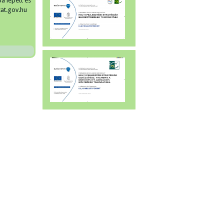
a lépett és
at.gov.hu