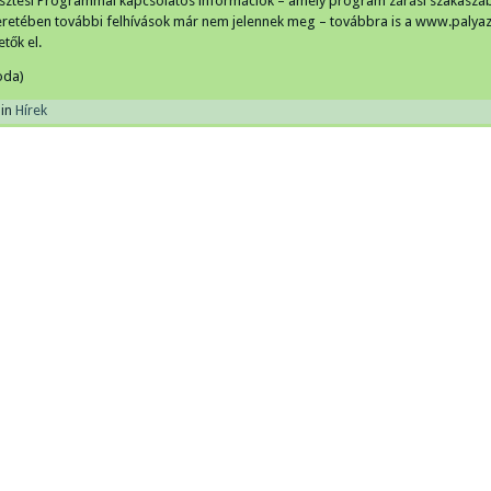
esztési Programmal kapcsolatos információk – amely program zárási szakaszáb
retében további felhívások már nem jelennek meg – továbbra is a www.palyaz
tők el.
oda)
in
Hírek