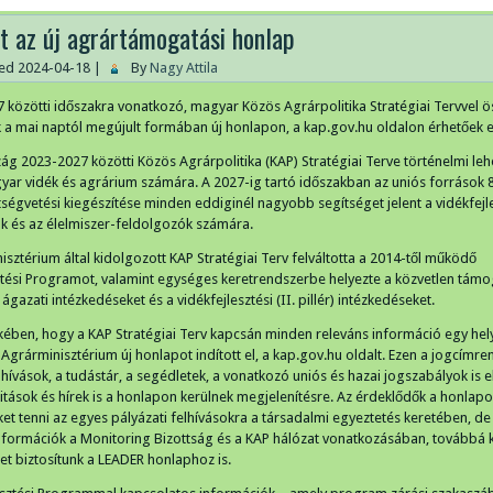
lt az új agrártámogatási honlap
hed
2024-04-18
|
By
Nagy Attila
 közötti időszakra vonatkozó, magyar Közös Agrárpolitika Stratégiai Tervvel 
 a mai naptól megújult formában új honlapon, a kap.gov.hu oldalon érhetőek e
g 2023-2027 közötti Közös Agrárpolitika (KAP) Stratégiai Terve történelmi le
gyar vidék és agrárium számára. A 2027-ig tartó időszakban az uniós források
tségvetési kiegészítése minden eddiginél nagyobb segítséget jelent a vidékfejle
 és az élelmiszer-feldolgozók számára.
isztérium által kidolgozott KAP Stratégiai Terv felváltotta a 2014-től működő
ztési Programot, valamint egységes keretrendszerbe helyezte a közvetlen tám
az ágazati intézkedéseket és a vidékfejlesztési (II. pillér) intézkedéseket.
ében, hogy a KAP Stratégiai Terv kapcsán minden releváns információ egy hel
 Agrárminisztérium új honlapot indított el, a kap.gov.hu oldalt. Ezen a jogcímre
lhívások, a tudástár, a segédletek, a vonatkozó uniós és hazai jogszabályok is e
litások és hírek is a honlapon kerülnek megjelenítésre. Az érdeklődők a honlap
ket tenni az egyes pályázati felhívásokra a társadalmi egyeztetés keretében, de
információk a Monitoring Bizottság és a KAP hálózat vonatkozásában, továbbá 
et biztosítunk a LEADER honlaphoz is.