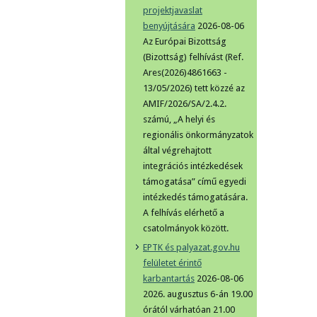
projektjavaslat
benyújtására
2026-08-06
Az Európai Bizottság
(Bizottság) felhívást (Ref.
Ares(2026)4861663 -
13/05/2026) tett közzé az
AMIF/2026/SA/2.4.2.
számú, „A helyi és
regionális önkormányzatok
által végrehajtott
integrációs intézkedések
támogatása” című egyedi
intézkedés támogatására.
A felhívás elérhető a
csatolmányok között.
EPTK és palyazat.gov.hu
felületet érintő
karbantartás
2026-08-06
2026. augusztus 6-án 19.00
órától várhatóan 21.00