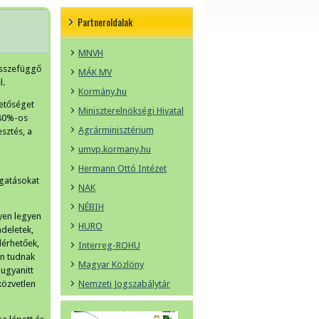
Partneroldalak
MNVH
összefüggő
MÁK MV
l.
Kormány.hu
hetőséget
Miniszterelnökségi Hivatal
 80%-os
Agrárminisztérium
sztés, a
umvp.kormany.hu
Hermann Ottó Intézet
ogatásokat
NAK
NÉBIH
yen legyen
HURO
ndeletek,
lérhetőek,
Interreg-ROHU
on tudnak
Magyar Közlöny
 ugyanitt
közvetlen
Nemzeti Jogszabálytár