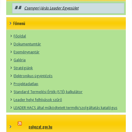
Csengeri Járás Leader Egyesület
Főmenü
Főoldal
Dokumentumtár
Eseménynaptár
Galéria
Stratégiánk
Elektronikus ügyintézés
Projektadatlap
Standard Termelési Érték (STÉ) kalkulátor
Leader helyi felhívások szűrő
LEADER HACS által működtetett termék/szolgáltatás katalógus
palyazat.gov.hu