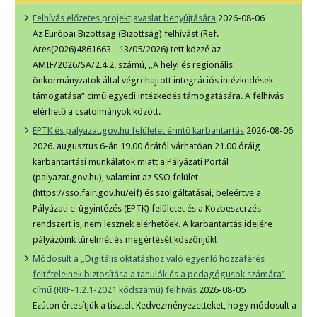
Felhívás előzetes projektjavaslat benyújtására
2026-08-06
Az Európai Bizottság (Bizottság) felhívást (Ref.
Ares(2026)4861663 - 13/05/2026) tett közzé az
AMIF/2026/SA/2.4.2. számú, „A helyi és regionális
önkormányzatok által végrehajtott integrációs intézkedések
támogatása” című egyedi intézkedés támogatására. A felhívás
elérhető a csatolmányok között.
EPTK és palyazat.gov.hu felületet érintő karbantartás
2026-08-06
2026. augusztus 6-án 19.00 órától várhatóan 21.00 óráig
karbantartási munkálatok miatt a Pályázati Portál
(palyazat.gov.hu), valamint az SSO felület
(https://sso.fair.gov.hu/eif) és szolgáltatásai, beleértve a
Pályázati e-ügyintézés (EPTK) felületet és a Közbeszerzés
rendszert is, nem lesznek elérhetőek. A karbantartás idejére
pályázóink türelmét és megértését köszönjük!
Módosult a „Digitális oktatáshoz való egyenlő hozzáférés
feltételeinek biztosítása a tanulók és a pedagógusok számára”
című (RRF-1.2.1-2021 kódszámú) felhívás
2026-08-05
Ezúton értesítjük a tisztelt Kedvezményezetteket, hogy módosult a