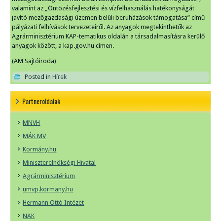
valamint az „Öntözésfejlesztési és vízfelhasználás hatékonyságát
javító mezőgazdasági üzemen belüli beruházások támogatása” című
pályázati felhívások tervezeteiről. Az anyagok megtekinthetők az
Agrárminisztérium KAP-tematikus oldalán a társadalmasításra kerülő
anyagok között, a kap.gov.hu címen.
(AM Sajtóiroda)
Posted in
Hírek
Partneroldalak
MNVH
MÁK MV
Kormány.hu
Miniszterelnökségi Hivatal
Agrárminisztérium
umvp.kormany.hu
Hermann Ottó Intézet
NAK