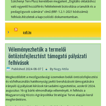
Széchenyi Terv Plusz keretében megjelent „Digitális oktatáshoz
való egyenlő hozzáférés feltételeinek biztosítása a tanulók és a
pedagógusok számára” című (RRF-1.2.1-2021 kódszámú)
felhívás.Részletek a kapcsolódó dokumentumban.
pafi.hu
Véleményezhetők a termelői
öntözésfejlesztést támogató pályázati
felhívások
Published
2024-08-07
|
By
Nagy Attila
Megkezdődött a mezőgazdasági üzemeken belüli öntözésfejlesztési
és vízfelhasználás hatékonyság javító beruházások támogatására
irányuló új pályázati kiírások társadalmi egyeztetése, azokról 2024.
augusztus 16-ig bárki elmondhatja véleményét. A felhívás a
Magyarország Közös Agrárpolitika Stratégiai Terve alapján kerül
meghirdetésre.