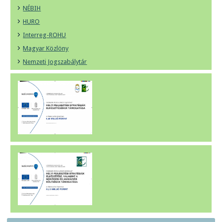
NÉBIH
HURO
Interreg-ROHU
Magyar Közlöny
Nemzeti Jogszabálytár