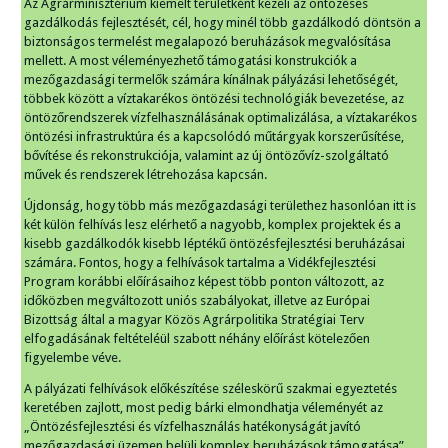
Az Agrárminisztérium kiemelt területként kezeli az öntözéses
gazdálkodás fejlesztését, cél, hogy minél több gazdálkodó döntsön a
biztonságos termelést megalapozó beruházások megvalósítása
mellett. A most véleményezhető támogatási konstrukciók a
mezőgazdasági termelők számára kínálnak pályázási lehetőségét,
többek között a víztakarékos öntözési technológiák bevezetése, az
öntözőrendszerek vízfelhasználásának optimalizálása, a víztakarékos
öntözési infrastruktúra és a kapcsolódó műtárgyak korszerűsítése,
bővítése és rekonstrukciója, valamint az új öntözővíz-szolgáltató
művek és rendszerek létrehozása kapcsán.
Újdonság, hogy több más mezőgazdasági területhez hasonlóan itt is
két külön felhívás lesz elérhető a nagyobb, komplex projektek és a
kisebb gazdálkodók kisebb léptékű öntözésfejlesztési beruházásai
számára. Fontos, hogy a felhívások tartalma a Vidékfejlesztési
Program korábbi előírásaihoz képest több ponton változott, az
időközben megváltozott uniós szabályokat, illetve az Európai
Bizottság által a magyar Közös Agrárpolitika Stratégiai Terv
elfogadásának feltételéül szabott néhány előírást kötelezően
figyelembe véve.
A pályázati felhívások előkészítése széleskörű szakmai egyeztetés
keretében zajlott, most pedig bárki elmondhatja véleményét az
„Öntözésfejlesztési és vízfelhasználás hatékonyságát javító
mezőgazdasági üzemen belüli komplex beruházások támogatása”,