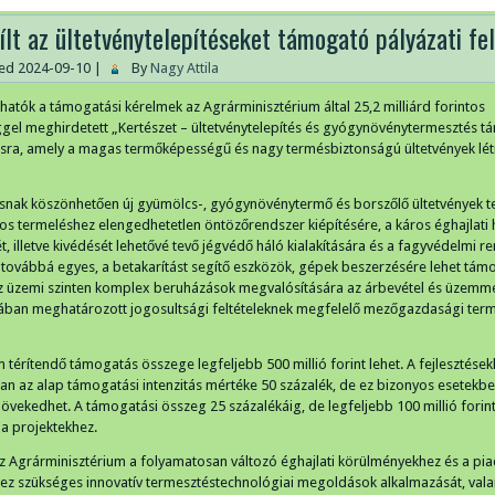
lt az ültetvénytelepítéseket támogató pályázati fel
hed
2024-09-10
|
By
Nagy Attila
hatók a támogatási kérelmek az Agrárminisztérium által 25,2 milliárd forintos
gel meghirdetett „Kertészet – ültetvénytelepítés és gyógynövénytermesztés 
ásra, amely a magas termőképességű és nagy termésbiztonságú ültetvények lé
nak köszönhetően új gyümölcs-, gyógynövénytermő és borszőlő ültetvények te
os termeléshez elengedhetetlen öntözőrendszer kiépítésére, a káros éghajlati
, illetve kivédését lehetővé tevő jégvédő háló kialakítására és a fagyvédelmi r
; továbbá egyes, a betakarítást segítő eszközök, gépek beszerzésére lehet tám
Az üzemi szinten komplex beruházások megvalósítására az árbevétel és üzemm
ban meghatározott jogosultsági feltételeknek megfelelő mezőgazdasági ter
m térítendő támogatás összege legfeljebb 500 millió forint lehet. A fejlesztése
n az alap támogatási intenzitás mértéke 50 százalék, de ez bizonyos esetekb
övekedhet. A támogatási összeg 25 százalékáig, de legfeljebb 100 millió forinti
 a projektekhez.
 az Agrárminisztérium a folyamatosan változó éghajlati körülményekhez és a pia
hez szükséges innovatív termesztéstechnológiai megoldások alkalmazását, vala