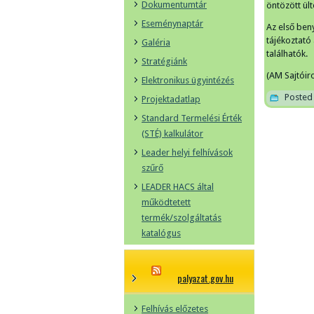
Dokumentumtár
öntözött ül
Eseménynaptár
Az első ben
tájékoztató
Galéria
találhatók.
Stratégiánk
(AM Sajtóir
Elektronikus ügyintézés
Posted 
Projektadatlap
Standard Termelési Érték
(STÉ) kalkulátor
Leader helyi felhívások
szűrő
LEADER HACS által
működtetett
termék/szolgáltatás
katalógus
palyazat.gov.hu
Felhívás előzetes