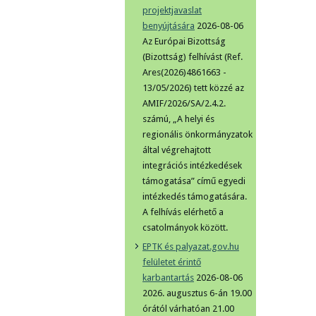
projektjavaslat
benyújtására
2026-08-06
Az Európai Bizottság
(Bizottság) felhívást (Ref.
Ares(2026)4861663 -
13/05/2026) tett közzé az
AMIF/2026/SA/2.4.2.
számú, „A helyi és
regionális önkormányzatok
által végrehajtott
integrációs intézkedések
támogatása” című egyedi
intézkedés támogatására.
A felhívás elérhető a
csatolmányok között.
EPTK és palyazat.gov.hu
felületet érintő
karbantartás
2026-08-06
2026. augusztus 6-án 19.00
órától várhatóan 21.00