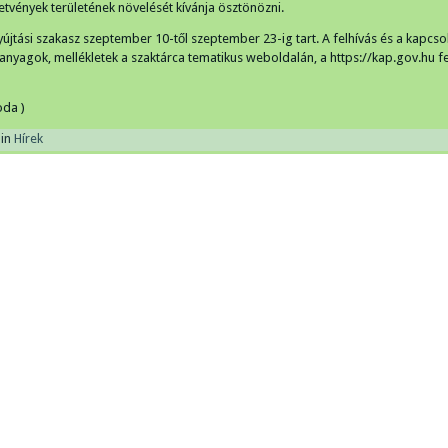
tetvények területének növelését kívánja ösztönözni.
yújtási szakasz szeptember 10-től szeptember 23-ig tart. A felhívás és a kapcs
 anyagok, mellékletek a szaktárca tematikus weboldalán, a https://kap.gov.hu fe
oda )
in
Hírek