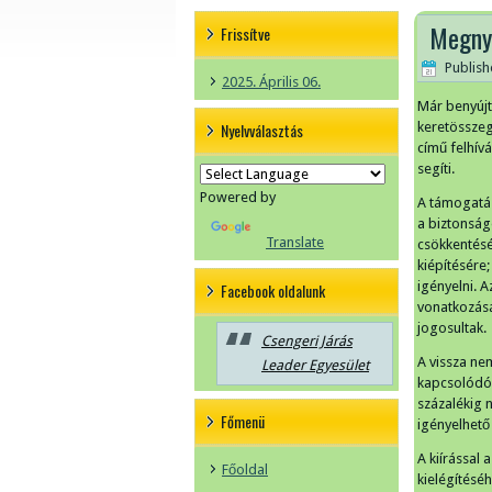
Megnyí
Frissítve
Publis
2025. Április 06.
Már benyújt
Nyelvválasztás
keretösszeg
című felhív
segíti.
Powered by
A támogatás
a biztonság
Translate
csökkentését
kiépítésére
igényelni. 
Facebook oldalunk
vonatkozásá
jogosultak.
Csengeri Járás
A vissza ne
Leader Egyesület
kapcsolódóa
százalékig n
Főmenü
igényelhető
A kiírással
Főoldal
kielégítésé