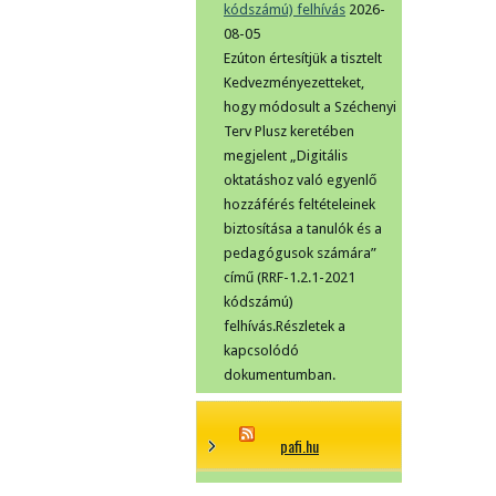
kódszámú) felhívás
2026-
08-05
Ezúton értesítjük a tisztelt
Kedvezményezetteket,
hogy módosult a Széchenyi
Terv Plusz keretében
megjelent „Digitális
oktatáshoz való egyenlő
hozzáférés feltételeinek
biztosítása a tanulók és a
pedagógusok számára”
című (RRF-1.2.1-2021
kódszámú)
felhívás.Részletek a
kapcsolódó
dokumentumban.
pafi.hu