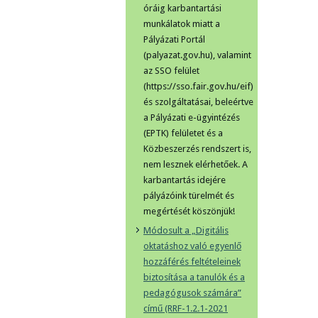
óráig karbantartási
munkálatok miatt a
Pályázati Portál
(palyazat.gov.hu), valamint
az SSO felület
(https://sso.fair.gov.hu/eif)
és szolgáltatásai, beleértve
a Pályázati e-ügyintézés
(EPTK) felületet és a
Közbeszerzés rendszert is,
nem lesznek elérhetőek. A
karbantartás idejére
pályázóink türelmét és
megértését köszönjük!
Módosult a „Digitális
oktatáshoz való egyenlő
hozzáférés feltételeinek
biztosítása a tanulók és a
pedagógusok számára”
című (RRF-1.2.1-2021