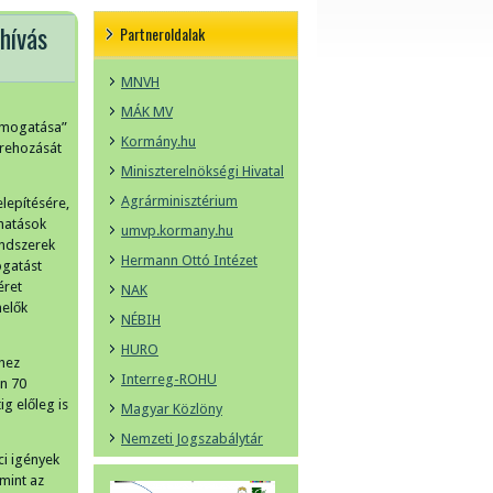
hívás
Partneroldalak
MNVH
MÁK MV
támogatása”
Kormány.hu
trehozását
Miniszterelnökségi Hivatal
Agrárminisztérium
lepítésére,
 hatások
umvp.kormany.hu
endszerek
Hermann Ottó Intézet
ogatást
éret
NAK
melők
NÉBIH
HURO
khez
Interreg-ROHU
en 70
g előleg is
Magyar Közlöny
Nemzeti Jogszabálytár
ci igények
mint az