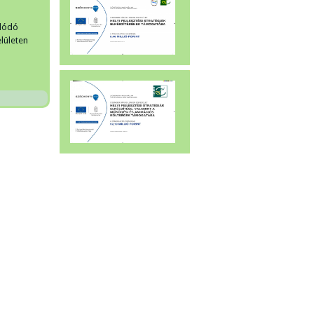
olódó
lületen