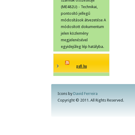
számlák összesítője
(ME482U) - Technikai,
pontosító jellegű
módosítások átvezetése A
módosított dokumentum
jelen közlemény
megjelenésével
egyidejűleg lép hatályba.
pafi.hu
Icons by
David Ferreira
Copyright © 2011. All Rights Reserved.