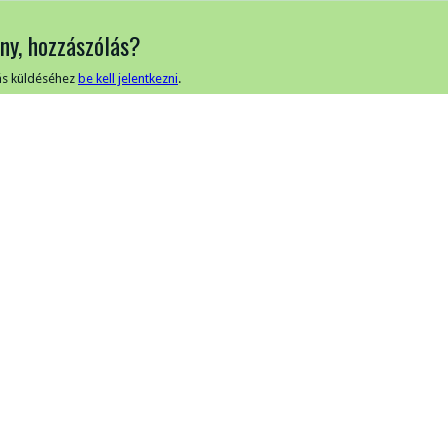
ny, hozzászólás?
ás küldéséhez
be kell jelentkezni
.