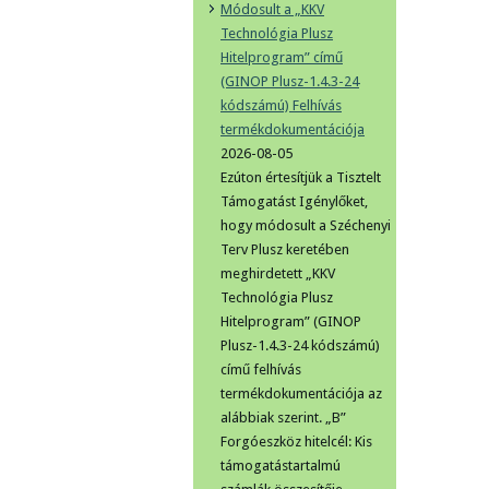
Módosult a „KKV
Technológia Plusz
Hitelprogram” című
(GINOP Plusz-1.4.3-24
kódszámú) Felhívás
termékdokumentációja
2026-08-05
Ezúton értesítjük a Tisztelt
Támogatást Igénylőket,
hogy módosult a Széchenyi
Terv Plusz keretében
meghirdetett „KKV
Technológia Plusz
Hitelprogram” (GINOP
Plusz-1.4.3-24 kódszámú)
című felhívás
termékdokumentációja az
alábbiak szerint. „B”
Forgóeszköz hitelcél: Kis
támogatástartalmú