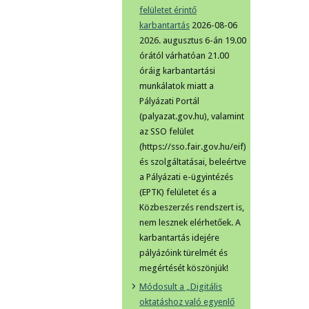
felületet érintő
karbantartás
2026-08-06
2026. augusztus 6-án 19.00
órától várhatóan 21.00
óráig karbantartási
munkálatok miatt a
Pályázati Portál
(palyazat.gov.hu), valamint
az SSO felület
(https://sso.fair.gov.hu/eif)
és szolgáltatásai, beleértve
a Pályázati e-ügyintézés
(EPTK) felületet és a
Közbeszerzés rendszert is,
nem lesznek elérhetőek. A
karbantartás idejére
pályázóink türelmét és
megértését köszönjük!
Módosult a „Digitális
oktatáshoz való egyenlő