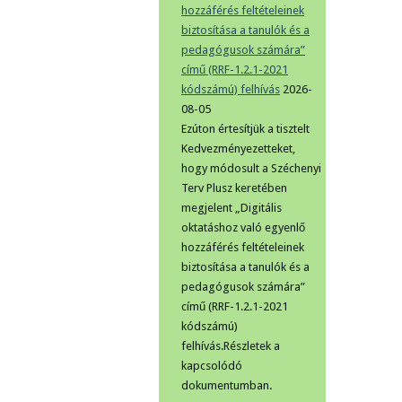
hozzáférés feltételeinek
biztosítása a tanulók és a
pedagógusok számára”
című (RRF-1.2.1-2021
kódszámú) felhívás
2026-
08-05
Ezúton értesítjük a tisztelt
Kedvezményezetteket,
hogy módosult a Széchenyi
Terv Plusz keretében
megjelent „Digitális
oktatáshoz való egyenlő
hozzáférés feltételeinek
biztosítása a tanulók és a
pedagógusok számára”
című (RRF-1.2.1-2021
kódszámú)
felhívás.Részletek a
kapcsolódó
dokumentumban.