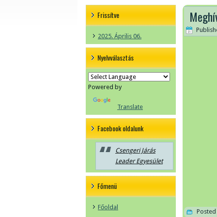
Meghí
Frissítve
Publis
2025. Április 06.
Nyelvválasztás
Powered by
Translate
Facebook oldalunk
Csengeri Járás
Leader Egyesület
Főmenü
Főoldal
Posted 