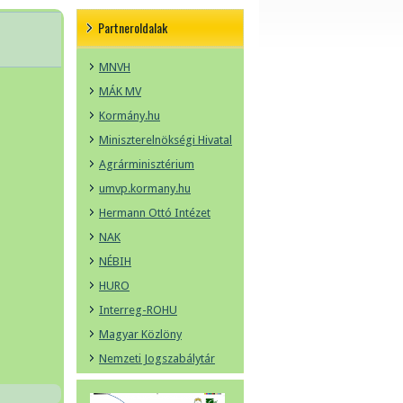
Partneroldalak
MNVH
MÁK MV
Kormány.hu
Miniszterelnökségi Hivatal
Agrárminisztérium
umvp.kormany.hu
Hermann Ottó Intézet
NAK
NÉBIH
HURO
Interreg-ROHU
Magyar Közlöny
Nemzeti Jogszabálytár