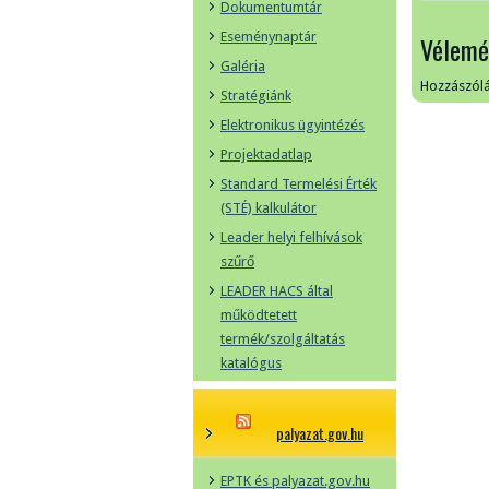
Dokumentumtár
Eseménynaptár
Vélemé
Galéria
Hozzászól
Stratégiánk
Elektronikus ügyintézés
Projektadatlap
Standard Termelési Érték
(STÉ) kalkulátor
Leader helyi felhívások
szűrő
LEADER HACS által
működtetett
termék/szolgáltatás
katalógus
palyazat.gov.hu
EPTK és palyazat.gov.hu