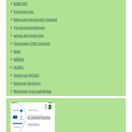
MÁK MV
Kormány.hu
Miniszterelnökségi Hivatal
Agrárminisztérium
umvp.kormany.hu
Hermann Ottó Intézet
NAK
NÉBIH
HURO
Interreg-ROHU
Magyar Közlöny
Nemzeti Jogszabálytár