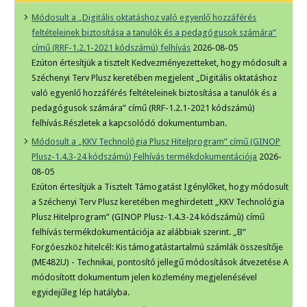
Módosult a „Digitális oktatáshoz való egyenlő hozzáférés
feltételeinek biztosítása a tanulók és a pedagógusok számára”
című (RRF-1.2.1-2021 kódszámú) felhívás
2026-08-05
Ezúton értesítjük a tisztelt Kedvezményezetteket, hogy módosult a
Széchenyi Terv Plusz keretében megjelent „Digitális oktatáshoz
való egyenlő hozzáférés feltételeinek biztosítása a tanulók és a
pedagógusok számára” című (RRF-1.2.1-2021 kódszámú)
felhívás.Részletek a kapcsolódó dokumentumban.
Módosult a „KKV Technológia Plusz Hitelprogram” című (GINOP
Plusz-1.4.3-24 kódszámú) Felhívás termékdokumentációja
2026-
08-05
Ezúton értesítjük a Tisztelt Támogatást Igénylőket, hogy módosult
a Széchenyi Terv Plusz keretében meghirdetett „KKV Technológia
Plusz Hitelprogram” (GINOP Plusz-1.4.3-24 kódszámú) című
felhívás termékdokumentációja az alábbiak szerint. „B”
Forgóeszköz hitelcél: Kis támogatástartalmú számlák összesítője
(ME482U) - Technikai, pontosító jellegű módosítások átvezetése A
módosított dokumentum jelen közlemény megjelenésével
egyidejűleg lép hatályba.