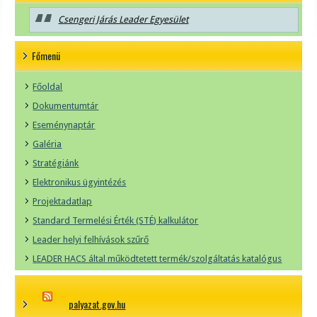
Csengeri Járás Leader Egyesület
Főmenü
Főoldal
Dokumentumtár
Eseménynaptár
Galéria
Stratégiánk
Elektronikus ügyintézés
Projektadatlap
Standard Termelési Érték (STÉ) kalkulátor
Leader helyi felhívások szűrő
LEADER HACS által működtetett termék/szolgáltatás katalógus
palyazat.gov.hu