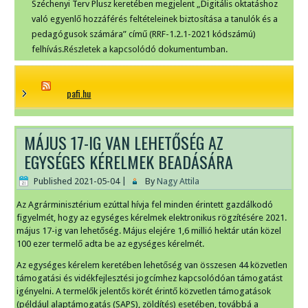
Széchenyi Terv Plusz keretében megjelent „Digitális oktatáshoz
való egyenlő hozzáférés feltételeinek biztosítása a tanulók és a
pedagógusok számára” című (RRF-1.2.1-2021 kódszámú)
felhívás.Részletek a kapcsolódó dokumentumban.
pafi.hu
MÁJUS 17-IG VAN LEHETŐSÉG AZ
EGYSÉGES KÉRELMEK BEADÁSÁRA
Published
2021-05-04
|
By
Nagy Attila
Az Agrárminisztérium ezúttal hívja fel minden érintett gazdálkodó
figyelmét, hogy az egységes kérelmek elektronikus rögzítésére 2021.
május 17-ig van lehetőség. Május elejére 1,6 millió hektár után közel
100 ezer termelő adta be az egységes kérelmét.
Az egységes kérelem keretében lehetőség van összesen 44 közvetlen
támogatási és vidékfejlesztési jogcímhez kapcsolódóan támogatást
igényelni. A termelők jelentős körét érintő közvetlen támogatások
(például alaptámogatás (SAPS), zöldítés) esetében, továbbá a