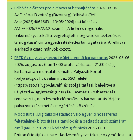
Felhívás előzetes projektjavaslat benyújtására
2026-08-06
Az Európai Bizottság (Bizottság) felhívást (Ref.
Ares(2026)4861663 - 13/05/2026) tett közzé az
AMIF/2026/SA/2.4.2. számú, „A helyi és regionális
önkormányzatok által végrehajtott integrációs intézkedések
támogatása” című egyedi intézkedés támogatására. A felhívás
elérhető a csatolmányok között.
EPTK és palyazat.gov.hu felületet érintő karbantartás
2026-08-06
2026. augusztus 6-án 19.00 órától várhatóan 21.00 óráig
karbantartási munkálatok miatt a Pályázati Portál
(palyazat.gov.hu), valamint az SSO felület
(https://sso.fair.gov.hu/eif) és szolgáltatásai, beleértve a
Pályázati e-ügyintézés (EPTK) felületet és a Közbeszerzés
rendszert is, nem lesznek elérhetőek. A karbantartás idejére
pályázóink türelmét és megértését köszönjük!
Módosult a „Digitális oktatáshoz való egyenlő hozzáférés
feltételeinek biztosítása a tanulók és a pedagógusok számára”
című (RRF-1.2.1-2021 kódszámú) felhívás
2026-08-05
Ezúton értesítjük a tisztelt Kedvezményezetteket, hogy módosult a