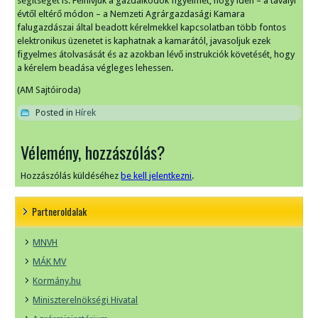
segítségét is. Felhívjuk a gazdálkodók figyelmét, hogy idén – a tavalyi
évtől eltérő módon – a Nemzeti Agrárgazdasági Kamara
falugazdászai által beadott kérelmekkel kapcsolatban több fontos
elektronikus üzenetet is kaphatnak a kamarától, javasoljuk ezek
figyelmes átolvasását és az azokban lévő instrukciók követését, hogy
a kérelem beadása végleges lehessen.
(AM Sajtóiroda)
Posted in
Hírek
Vélemény, hozzászólás?
Hozzászólás küldéséhez
be kell jelentkezni
.
Partneroldalak
MNVH
MÁK MV
Kormány.hu
Miniszterelnökségi Hivatal