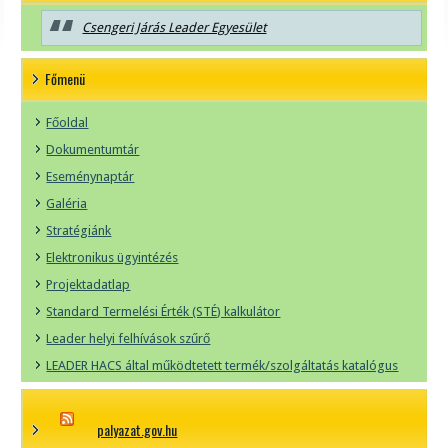
Csengeri Járás Leader Egyesület
Főmenü
Főoldal
Dokumentumtár
Eseménynaptár
Galéria
Stratégiánk
Elektronikus ügyintézés
Projektadatlap
Standard Termelési Érték (STÉ) kalkulátor
Leader helyi felhívások szűrő
LEADER HACS által működtetett termék/szolgáltatás katalógus
palyazat.gov.hu