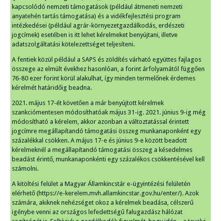
kapcsolódó nemzeti támogatások (például átmeneti nemzeti
anyatehén tartás támogatása) és a vidékfejlesztési program
intézkedései (például agrár-környezetgazdálkodás, erdészeti
jogcímek) esetében is itt lehet kérelmeket benyújtani, illetve
adatszolgáltatási kötelezettséget teljesíteni.
A fentiek közül például a SAPS és zöldítés várható együttes fajlagos
összege az elmúlt évekhez hasonlóan, a forint árfolyamától függően
76-80 ezer forint körül alakulhat, így minden termelőnek érdemes
kérelmét határidőig beadna.
2021. május 17-ét követően a már benyújtott kérelmek
szankciómentesen módosíthatóak május 31-ig. 2021. június 9-ig még
módosítható a kérelem, akkor azonban a változtatással érintett
jogcímre megállapítandó támogatási összeg munkanaponként egy
százalékkal csökken. A május 17-e és június 9-e között beadott
kérelmeknél a megállapítandó támogatási összeg a késedelmes
beadást érintő, munkanaponkénti egy százalékos csökkentésével kell
számolni.
A kitöltési felület a Magyar Államkincstár e-ügyintézési felületén
elérhető (https://e-kerelem.mvh.allamkincstar.gov.hu/enter/). Azok
számára, akiknek nehézséget okoz a kérelmek beadása, célszerű
igénybe venni az országos lefedettségű falugazdász hálózat