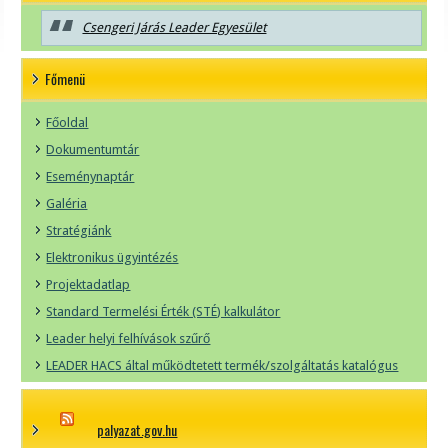
Csengeri Járás Leader Egyesület
Főmenü
Főoldal
Dokumentumtár
Eseménynaptár
Galéria
Stratégiánk
Elektronikus ügyintézés
Projektadatlap
Standard Termelési Érték (STÉ) kalkulátor
Leader helyi felhívások szűrő
LEADER HACS által működtetett termék/szolgáltatás katalógus
palyazat.gov.hu