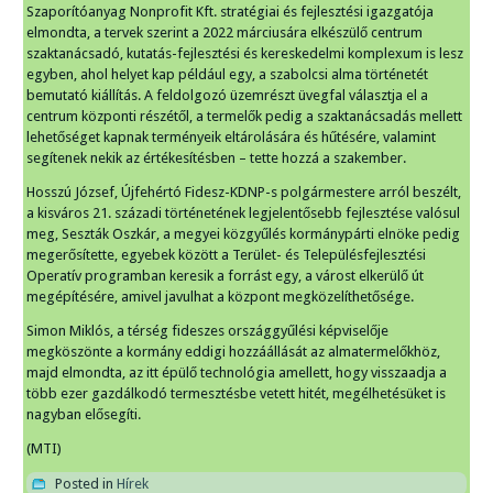
Szaporítóanyag Nonprofit Kft. stratégiai és fejlesztési igazgatója
elmondta, a tervek szerint a 2022 márciusára elkészülő centrum
szaktanácsadó, kutatás-fejlesztési és kereskedelmi komplexum is lesz
egyben, ahol helyet kap például egy, a szabolcsi alma történetét
bemutató kiállítás. A feldolgozó üzemrészt üvegfal választja el a
centrum központi részétől, a termelők pedig a szaktanácsadás mellett
lehetőséget kapnak terményeik eltárolására és hűtésére, valamint
segítenek nekik az értékesítésben – tette hozzá a szakember.
Hosszú József, Újfehértó Fidesz-KDNP-s polgármestere arról beszélt,
a kisváros 21. századi történetének legjelentősebb fejlesztése valósul
meg, Seszták Oszkár, a megyei közgyűlés kormánypárti elnöke pedig
megerősítette, egyebek között a Terület- és Településfejlesztési
Operatív programban keresik a forrást egy, a várost elkerülő út
megépítésére, amivel javulhat a központ megközelíthetősége.
Simon Miklós, a térség fideszes országgyűlési képviselője
megköszönte a kormány eddigi hozzáállását az almatermelőkhöz,
majd elmondta, az itt épülő technológia amellett, hogy visszaadja a
több ezer gazdálkodó termesztésbe vetett hitét, megélhetésüket is
nagyban elősegíti.
(MTI)
Posted in
Hírek