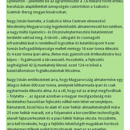
Újfehértón – jelentette be az agrárminiszter a 7,6 milliárd forint értékű
beruházás alapkőletételi ünnepségén csütörtökön a Szabolcs-
Szatmár-Bereg megyei kisvárosban.
Nagy István kiemelte, a Szabolcsi Alma Centrum elnevezésű
létesítmény Magyarország legjelentősebb almatermesztő körzetében,
a nagy múltú Gyümölcs- és Dísznövénytermesztési Kutatóintézet
területén valósul meg. A tároló-, válogató és csomagoló
infrastruktúrával is rendelkező logisztikai és kutatóközpont 9 ezer
tonnás befogadóképessége mellett mintegy 16 ezer tonna étkezési
és 4 ezer tonna ipari alma, illetve más gyümölcsök értékesítésére lesz
képes – fogalmazott a tárcavezető. Hozzátette, a fejlesztés
segítségével 42 új munkahely létesül, ezzel 124-re bővül a
kutatóállomáson foglalkoztatottak létszáma.
Nagy István emlékeztetett arra, hogy Magyarország almatermése egy
átlagos évben 600 ezer tonna, amelynek kétharmada ipari és csak
egyharmada étkezési alma. Az a cél, hogy ezt az arányt megfordítsuk
– folytatta – , az ágazat azonban a magyar mezőgazdaság más
területeihez hasonlóan fejlesztés nélkül nem lehet versenyképes.
Rámutatott, közel húsz év alatt 41 ezer hektár almaültetvényből mára
25 ezer hektár maradt, ezt a folyamatot a korszerűtlen technológiák,
elavult fajtaszerkezetek és a piaci háttér hiánya okozta. Hozzátette,
arra kell törekedni, hogy a fejlődés lehetőségét magukban hordozó
almatermesztőknek esélyt biztosítsanak, mert ez az egyetlen