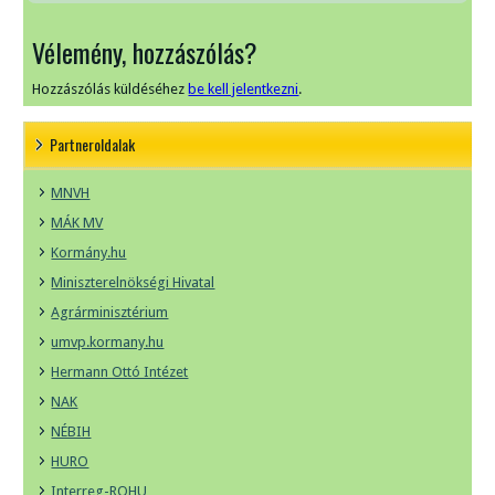
Vélemény, hozzászólás?
Hozzászólás küldéséhez
be kell jelentkezni
.
Partneroldalak
MNVH
MÁK MV
Kormány.hu
Miniszterelnökségi Hivatal
Agrárminisztérium
umvp.kormany.hu
Hermann Ottó Intézet
NAK
NÉBIH
HURO
Interreg-ROHU