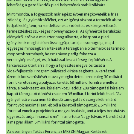
lehetőség a gazdálkodók piaci helyzetének stabilizálására.
Mint mondta, a fogyasztók már egész évben megkövetelik a friss
zöldség- és gyümölcsféléket, ezt az igényt viszont a termelők akkor
tudják kielégíteni, ha rendelkeznek az időzített és környezetbarát
termesztéshez szükséges növényházakkal. Az újfehértói beruházás
előnyeiről szólva a miniszter hangsúlyozta, a központ a piaci
igényeknek megfelelően összegyűjti, tárolja, csomagolja, majd
egységes minőségben értékesíti a térségben élő termelők és termelői
csoportok terményét, hosszú távon pedig fokozza a
versenyképességet, és jó hatással lesz a térség fejlődésére. A
tárcavezető kitért arra, hogy a fejlesztés megvalósítását a
Vidékfejlesztési Program pályázati kiírása segítette. A kertészeti
üzemek korszerűsítésére tavaly meghirdetett, eredetileg 30 milliárd
forint keretösszegű pályázat keretét 68 milliárd forintra emelte a
tárca, a beérkezett 406 kérelem közül eddig 208 támogatási kérelem
kapott támogatói döntést csaknem 35 milliárd forint lekötéssel. “Az
igényelhető vissza nem térítendő támogatás összege kétmilliárd
forint volt maximálisan, ebből a keretből támogattuk 2,5 milliárd
forinttal ennek a projektnek a megvalósulását, ami a teljes beruházás
egy részét tudja finanszírozni” – ismertette Nagy István. A beruházást
a magyar állam 5 milliárd forinttal támogatta.
Az eseményen Takács Ferenc, az MKSZN Magyar Kertészeti