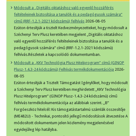
Módosult a „Digitális oktatáshoz való egyenlő hozzáférés
feltételeinek biztosítása a tanulók és a pedagógusok számára”
című (RRF-1.2.1-2021 kódszámú) felhívás
2026-08-05
Ezúton értesítjük a tisztelt Kedvezményezetteket, hogy módosult a
Széchenyi Terv Plusz keretében megjelent „Digitális oktatáshoz
való egyenlő hozzáférés feltételeinek biztosítása a tanulók és a
pedagógusok számára” című (RRF-1.2.1-2021 kódszámú)
felhívás.Részletek a kapcsolódó dokumentumban.
Módosult a „KKV Technológia Plusz Hitelprogram” című (GINOP
Plusz-1.4.3-24 kódszámú) Felhívás termékdokumentációja
2026-
08-05
Ezúton értesítjük a Tisztelt Támogatást Igénylőket, hogy módosult
a Széchenyi Terv Plusz keretében meghirdetett „KKV Technológia
Plusz Hitelprogram” (GINOP Plusz-1.4.3-24 kódszámú) című
felhívás termékdokumentációja az alábbiak szerint. „B”
Forgóeszköz hitelcél: Kis támogatástartalmú számlák összesítője
(ME482U) - Technikai, pontosító jellegű módosítások átvezetése A
módosított dokumentum jelen közlemény megjelenésével
egyidejűleg lép hatályba.