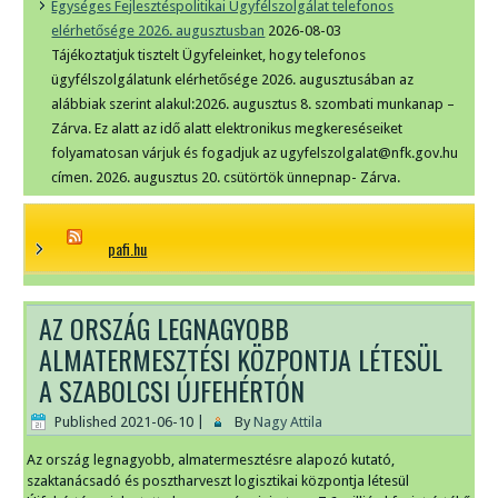
Egységes Fejlesztéspolitikai Ügyfélszolgálat telefonos
elérhetősége 2026. augusztusban
2026-08-03
Tájékoztatjuk tisztelt Ügyfeleinket, hogy telefonos
ügyfélszolgálatunk elérhetősége 2026. augusztusában az
alábbiak szerint alakul:2026. augusztus 8. szombati munkanap –
Zárva. Ez alatt az idő alatt elektronikus megkereséseiket
folyamatosan várjuk és fogadjuk az ugyfelszolgalat@nfk.gov.hu
címen. 2026. augusztus 20. csütörtök ünnepnap- Zárva.
pafi.hu
AZ ORSZÁG LEGNAGYOBB
ALMATERMESZTÉSI KÖZPONTJA LÉTESÜL
A SZABOLCSI ÚJFEHÉRTÓN
Published
2021-06-10
|
By
Nagy Attila
Az ország legnagyobb, almatermesztésre alapozó kutató,
szaktanácsadó és posztharveszt logisztikai központja létesül