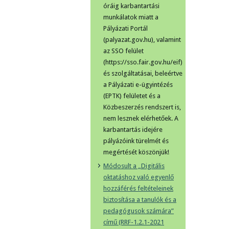
óráig karbantartási
munkálatok miatt a
Pályázati Portál
(palyazat.gov.hu), valamint
az SSO felület
(https://sso.fair.gov.hu/eif)
és szolgáltatásai, beleértve
a Pályázati e-ügyintézés
(EPTK) felületet és a
Közbeszerzés rendszert is,
nem lesznek elérhetőek. A
karbantartás idejére
pályázóink türelmét és
megértését köszönjük!
Módosult a „Digitális
oktatáshoz való egyenlő
hozzáférés feltételeinek
biztosítása a tanulók és a
pedagógusok számára”
című (RRF-1.2.1-2021