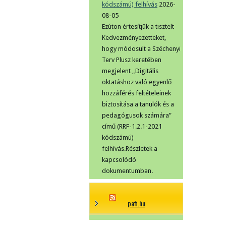
kódszámú) felhívás
2026-
08-05
Ezúton értesítjük a tisztelt
Kedvezményezetteket,
hogy módosult a Széchenyi
Terv Plusz keretében
megjelent „Digitális
oktatáshoz való egyenlő
hozzáférés feltételeinek
biztosítása a tanulók és a
pedagógusok számára”
című (RRF-1.2.1-2021
kódszámú)
felhívás.Részletek a
kapcsolódó
dokumentumban.
pafi.hu