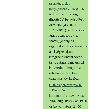
projektjavaslat
benyújtására
2026-08-06
Az Európai Bizottság
(Bizottság) felhívást (Ref.
Ares(2026)4861663 -
13/05/2026) tett közzé az
AMIF/2026/SA/2.4.2.
számú, „A helyi és
regionális önkormányzatok
által végrehajtott
integrációs intézkedések
támogatása” című egyedi
intézkedés támogatására.
A felhívás elérhető a
csatolmányok között.
EPTK és palyazat.gov.hu
felületet érintő
karbantartás
2026-08-06
2026. augusztus 6-án 19.00
órától várhatóan 21.00