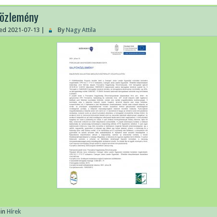
közlemény
hed
2021-07-13
|
By
Nagy Attila
in
Hírek