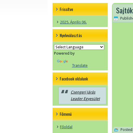
Sajtó
Frissítve
Publis
2025. Április 06.
Nyelvválasztás
Powered by
Translate
Facebook oldalunk
Csengeri Járás
Leader Egyesület
Főmenü
Főoldal
Posted 