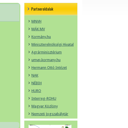
Partneroldalak
MNVH
MÁK MV
Kormány.hu
Miniszterelnökségi Hivatal
Agrárminisztérium
umvp.kormany.hu
Hermann Ottó Intézet
NAK
NÉBIH
HURO
Interreg-ROHU
Magyar Közlöny
Nemzeti Jogszabálytár