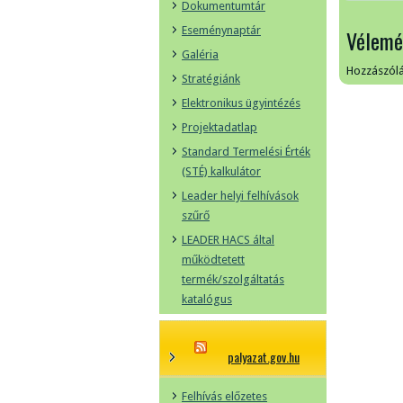
Dokumentumtár
Eseménynaptár
Vélemé
Galéria
Hozzászól
Stratégiánk
Elektronikus ügyintézés
Projektadatlap
Standard Termelési Érték
(STÉ) kalkulátor
Leader helyi felhívások
szűrő
LEADER HACS által
működtetett
termék/szolgáltatás
katalógus
palyazat.gov.hu
Felhívás előzetes