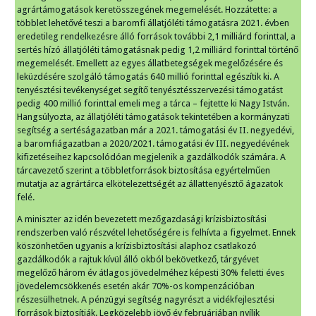
agrártámogatások keretösszegének megemelését. Hozzátette: a
többlet lehetővé teszi a baromfi állatjóléti támogatásra 2021. évben
eredetileg rendelkezésre álló források további 2,1 milliárd forinttal, a
sertés hízó állatjóléti támogatásnak pedig 1,2 milliárd forinttal történő
megemelését. Emellett az egyes állatbetegségek megelőzésére és
leküzdésére szolgáló támogatás 640 millió forinttal egészítik ki. A
tenyésztési tevékenységet segítő tenyésztésszervezési támogatást
pedig 400 millió forinttal emeli meg a tárca – fejtette ki Nagy István.
Hangsúlyozta, az állatjóléti támogatások tekintetében a kormányzati
segítség a sertéságazatban már a 2021. támogatási év II. negyedévi,
a baromfiágazatban a 2020/2021. támogatási év III. negyedévének
kifizetéseihez kapcsolódóan megjelenik a gazdálkodók számára. A
tárcavezető szerint a többletforrások biztosítása egyértelműen
mutatja az agrártárca elkötelezettségét az állattenyésztő ágazatok
felé.
A miniszter az idén bevezetett mezőgazdasági krízisbiztosítási
rendszerben való részvétel lehetőségére is felhívta a figyelmet. Ennek
köszönhetően ugyanis a krízisbiztosítási alaphoz csatlakozó
gazdálkodók a rajtuk kívül álló okból bekövetkező, tárgyévet
megelőző három év átlagos jövedelméhez képesti 30% feletti éves
jövedelemcsökkenés esetén akár 70%-os kompenzációban
részesülhetnek. A pénzügyi segítség nagyrészt a vidékfejlesztési
források biztosítják. Legközelebb jövő év februárjában nyílik