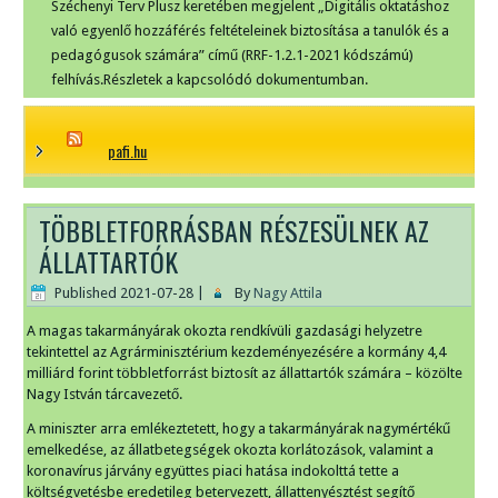
Széchenyi Terv Plusz keretében megjelent „Digitális oktatáshoz
való egyenlő hozzáférés feltételeinek biztosítása a tanulók és a
pedagógusok számára” című (RRF-1.2.1-2021 kódszámú)
felhívás.Részletek a kapcsolódó dokumentumban.
pafi.hu
TÖBBLETFORRÁSBAN RÉSZESÜLNEK AZ
ÁLLATTARTÓK
Published
2021-07-28
|
By
Nagy Attila
A magas takarmányárak okozta rendkívüli gazdasági helyzetre
tekintettel az Agrárminisztérium kezdeményezésére a kormány 4,4
milliárd forint többletforrást biztosít az állattartók számára – közölte
Nagy István tárcavezető.
A miniszter arra emlékeztetett, hogy a takarmányárak nagymértékű
emelkedése, az állatbetegségek okozta korlátozások, valamint a
koronavírus járvány együttes piaci hatása indokolttá tette a
költségvetésbe eredetileg betervezett, állattenyésztést segítő