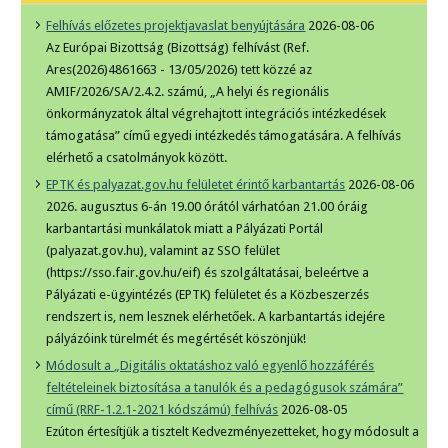
Felhívás előzetes projektjavaslat benyújtására
2026-08-06
Az Európai Bizottság (Bizottság) felhívást (Ref.
Ares(2026)4861663 - 13/05/2026) tett közzé az
AMIF/2026/SA/2.4.2. számú, „A helyi és regionális
önkormányzatok által végrehajtott integrációs intézkedések
támogatása” című egyedi intézkedés támogatására. A felhívás
elérhető a csatolmányok között.
EPTK és palyazat.gov.hu felületet érintő karbantartás
2026-08-06
2026. augusztus 6-án 19.00 órától várhatóan 21.00 óráig
karbantartási munkálatok miatt a Pályázati Portál
(palyazat.gov.hu), valamint az SSO felület
(https://sso.fair.gov.hu/eif) és szolgáltatásai, beleértve a
Pályázati e-ügyintézés (EPTK) felületet és a Közbeszerzés
rendszert is, nem lesznek elérhetőek. A karbantartás idejére
pályázóink türelmét és megértését köszönjük!
Módosult a „Digitális oktatáshoz való egyenlő hozzáférés
feltételeinek biztosítása a tanulók és a pedagógusok számára”
című (RRF-1.2.1-2021 kódszámú) felhívás
2026-08-05
Ezúton értesítjük a tisztelt Kedvezményezetteket, hogy módosult a