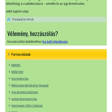
lehetőség a csatlakozásra – emelte ki az agrárminiszter.
(AM Sajtóiroda)
Posted in
Hírek
Vélemény, hozzászólás?
Hozzászólás küldéséhez
be kell jelentkezni
.
Partneroldalak
MNVH
MÁK MV
Kormány.hu
Miniszterelnökségi Hivatal
Agrárminisztérium
umvp.kormany.hu
Hermann Ottó Intézet