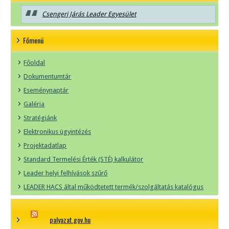
Csengeri Járás Leader Egyesület
Főmenü
Főoldal
Dokumentumtár
Eseménynaptár
Galéria
Stratégiánk
Elektronikus ügyintézés
Projektadatlap
Standard Termelési Érték (STÉ) kalkulátor
Leader helyi felhívások szűrő
LEADER HACS által működtetett termék/szolgáltatás katalógus
palyazat.gov.hu