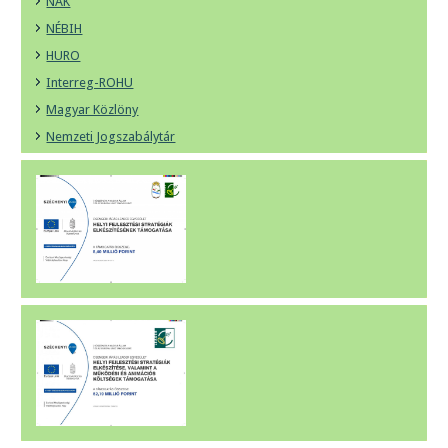
NAK
NÉBIH
HURO
Interreg-ROHU
Magyar Közlöny
Nemzeti Jogszabálytár